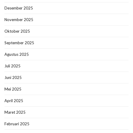
Desember 2025
November 2025
Oktober 2025
September 2025
Agustus 2025
Juli 2025
Juni 2025
Mei 2025
April 2025
Maret 2025
Februari 2025