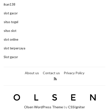
ikan138
slot gacor
situs togel
situs slot
slot online
slot terpercaya
Slot gacor
About us
Contact us
Privacy Policy
Olsen WordPress Theme
by
CSSIgniter