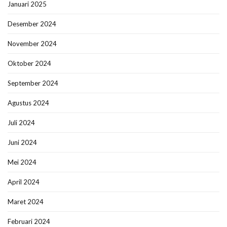
Januari 2025
Desember 2024
November 2024
Oktober 2024
September 2024
Agustus 2024
Juli 2024
Juni 2024
Mei 2024
April 2024
Maret 2024
Februari 2024