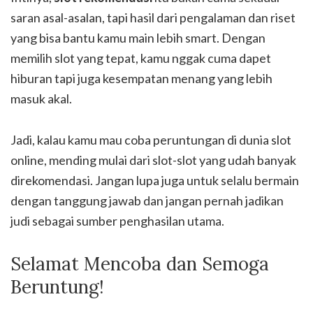
saran asal-asalan, tapi hasil dari pengalaman dan riset
yang bisa bantu kamu main lebih smart. Dengan
memilih slot yang tepat, kamu nggak cuma dapet
hiburan tapi juga kesempatan menang yang lebih
masuk akal.
Jadi, kalau kamu mau coba peruntungan di dunia slot
online, mending mulai dari slot-slot yang udah banyak
direkomendasi. Jangan lupa juga untuk selalu bermain
dengan tanggung jawab dan jangan pernah jadikan
judi sebagai sumber penghasilan utama.
Selamat Mencoba dan Semoga
Beruntung!