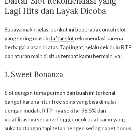
Daftar Slot Rekomendasi yang
Lagi Hits dan Layak Dicoba
Supaya makin jelas, berikut ini beberapa contoh slot
yang sering masuk
daftar slot
rekomendasi karena
berbagai alasan di atas. Tapi ingat, selalu cek dulu RTP
dan aturan main di situs tempat kamu bermain, ya!
1. Sweet Bonanza
Slot dengan tema permen dan buah ini terkenal
banget karena fitur free spins yang bisa dimulai
dengan mudah. RTP-nya sekitar 96,5% dan
volatilitasnya sedang-tinggi, cocok buat kamu yang
suka tantangan tapi tetap pengen sering dapet bonus.