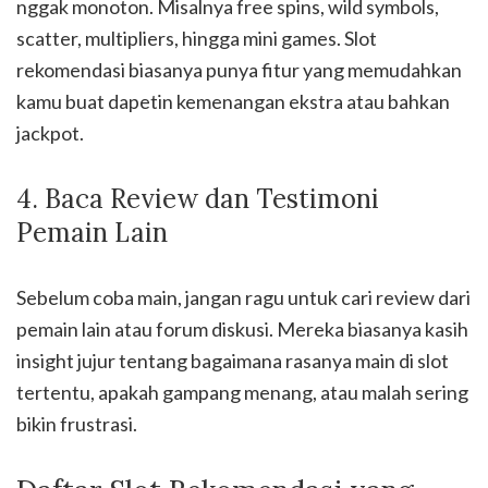
nggak monoton. Misalnya free spins, wild symbols,
scatter, multipliers, hingga mini games. Slot
rekomendasi biasanya punya fitur yang memudahkan
kamu buat dapetin kemenangan ekstra atau bahkan
jackpot.
4. Baca Review dan Testimoni
Pemain Lain
Sebelum coba main, jangan ragu untuk cari review dari
pemain lain atau forum diskusi. Mereka biasanya kasih
insight jujur tentang bagaimana rasanya main di slot
tertentu, apakah gampang menang, atau malah sering
bikin frustrasi.