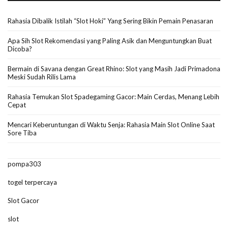
Rahasia Dibalik Istilah “Slot Hoki” Yang Sering Bikin Pemain Penasaran
Apa Sih Slot Rekomendasi yang Paling Asik dan Menguntungkan Buat
Dicoba?
Bermain di Savana dengan Great Rhino: Slot yang Masih Jadi Primadona
Meski Sudah Rilis Lama
Rahasia Temukan Slot Spadegaming Gacor: Main Cerdas, Menang Lebih
Cepat
Mencari Keberuntungan di Waktu Senja: Rahasia Main Slot Online Saat
Sore Tiba
pompa303
togel terpercaya
Slot Gacor
slot