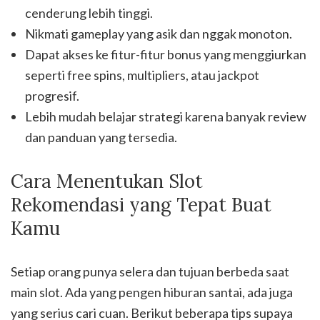
cenderung lebih tinggi.
Nikmati gameplay yang asik dan nggak monoton.
Dapat akses ke fitur-fitur bonus yang menggiurkan
seperti free spins, multipliers, atau jackpot
progresif.
Lebih mudah belajar strategi karena banyak review
dan panduan yang tersedia.
Cara Menentukan Slot
Rekomendasi yang Tepat Buat
Kamu
Setiap orang punya selera dan tujuan berbeda saat
main slot. Ada yang pengen hiburan santai, ada juga
yang serius cari cuan. Berikut beberapa tips supaya