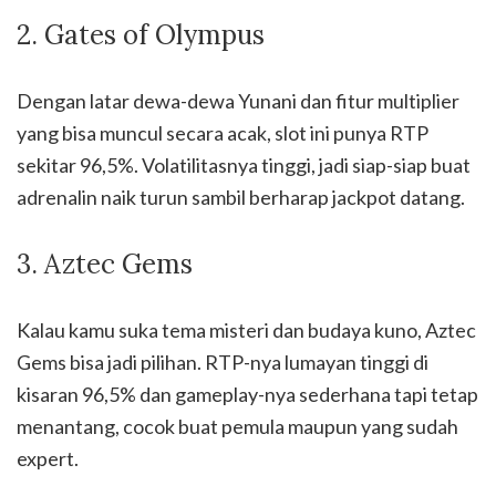
2. Gates of Olympus
Dengan latar dewa-dewa Yunani dan fitur multiplier
yang bisa muncul secara acak, slot ini punya RTP
sekitar 96,5%. Volatilitasnya tinggi, jadi siap-siap buat
adrenalin naik turun sambil berharap jackpot datang.
3. Aztec Gems
Kalau kamu suka tema misteri dan budaya kuno, Aztec
Gems bisa jadi pilihan. RTP-nya lumayan tinggi di
kisaran 96,5% dan gameplay-nya sederhana tapi tetap
menantang, cocok buat pemula maupun yang sudah
expert.