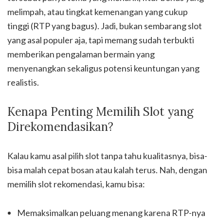
melimpah, atau tingkat kemenangan yang cukup
tinggi (RTP yang bagus). Jadi, bukan sembarang slot
yang asal populer aja, tapi memang sudah terbukti
memberikan pengalaman bermain yang
menyenangkan sekaligus potensi keuntungan yang
realistis.
Kenapa Penting Memilih Slot yang
Direkomendasikan?
Kalau kamu asal pilih slot tanpa tahu kualitasnya, bisa-
bisa malah cepat bosan atau kalah terus. Nah, dengan
memilih slot rekomendasi, kamu bisa:
Memaksimalkan peluang menang karena RTP-nya