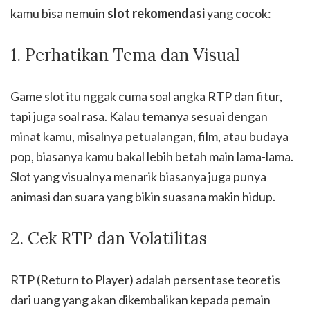
kamu bisa nemuin
slot rekomendasi
yang cocok:
1. Perhatikan Tema dan Visual
Game slot itu nggak cuma soal angka RTP dan fitur,
tapi juga soal rasa. Kalau temanya sesuai dengan
minat kamu, misalnya petualangan, film, atau budaya
pop, biasanya kamu bakal lebih betah main lama-lama.
Slot yang visualnya menarik biasanya juga punya
animasi dan suara yang bikin suasana makin hidup.
2. Cek RTP dan Volatilitas
RTP (Return to Player) adalah persentase teoretis
dari uang yang akan dikembalikan kepada pemain