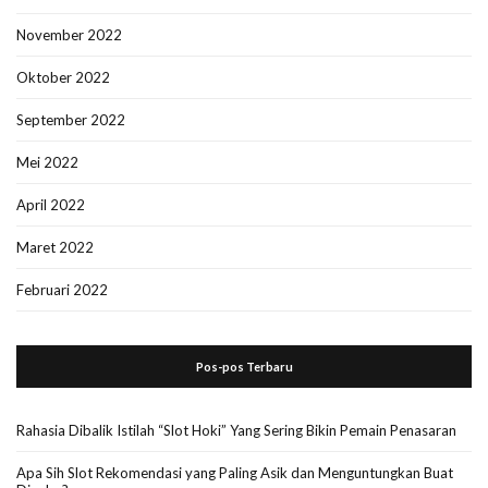
November 2022
Oktober 2022
September 2022
Mei 2022
April 2022
Maret 2022
Februari 2022
Pos-pos Terbaru
Rahasia Dibalik Istilah “Slot Hoki” Yang Sering Bikin Pemain Penasaran
Apa Sih Slot Rekomendasi yang Paling Asik dan Menguntungkan Buat