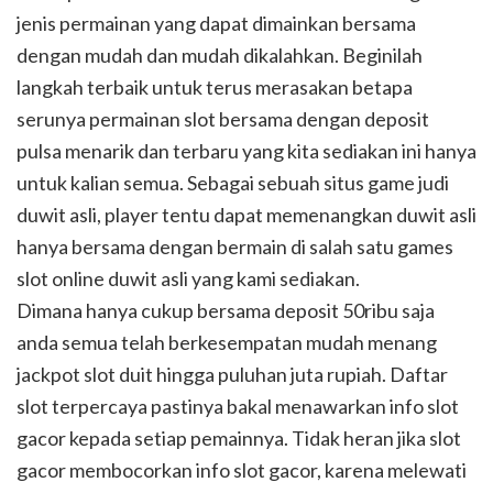
jenis permainan yang dapat dimainkan bersama
dengan mudah dan mudah dikalahkan. Beginilah
langkah terbaik untuk terus merasakan betapa
serunya permainan slot bersama dengan deposit
pulsa menarik dan terbaru yang kita sediakan ini hanya
untuk kalian semua. Sebagai sebuah situs game judi
duwit asli, player tentu dapat memenangkan duwit asli
hanya bersama dengan bermain di salah satu games
slot online duwit asli yang kami sediakan.
Dimana hanya cukup bersama deposit 50ribu saja
anda semua telah berkesempatan mudah menang
jackpot slot duit hingga puluhan juta rupiah. Daftar
slot terpercaya pastinya bakal menawarkan info slot
gacor kepada setiap pemainnya. Tidak heran jika slot
gacor membocorkan info slot gacor, karena melewati