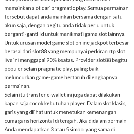
memainkan slot dari pragmatic play. Semua permainan
tersebut dapat anda mainkan bersama dengan satu
akun saja, dengan begitu anda tidak perlu untuk
berganti-ganti Id untuk menikmati game slot lainnya.
Untuk urusan model game slot online jackpot terbesar
berasal dari slot88 yang mempunyai perkiran rtp slot
live ini menggapai 90% keatas. Provider slot88 begitu
populer selain pragmatic play, paling baik
meluncurkan game-game bertaruh dilengkapnya
permainan.
Selain itu transfer e-wallet ini juga dapat dilakukan
kapan saja cocok kebutuhan player. Dalam slot klasik,
garis yang dilihat untuk menetukan kemenangan
cuma garis horizontal di tengah. Jika didalam bermain
Anda mendapatkan 3 atau 5 simbol yang sama di