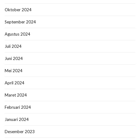
Oktober 2024
September 2024
Agustus 2024
Juli 2024
Juni 2024
Mei 2024
April 2024
Maret 2024
Februari 2024
Januari 2024
Desember 2023