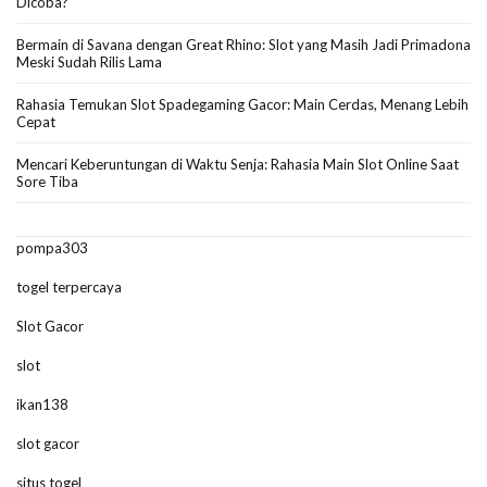
Dicoba?
Bermain di Savana dengan Great Rhino: Slot yang Masih Jadi Primadona
Meski Sudah Rilis Lama
Rahasia Temukan Slot Spadegaming Gacor: Main Cerdas, Menang Lebih
Cepat
Mencari Keberuntungan di Waktu Senja: Rahasia Main Slot Online Saat
Sore Tiba
pompa303
togel terpercaya
Slot Gacor
slot
ikan138
slot gacor
situs togel