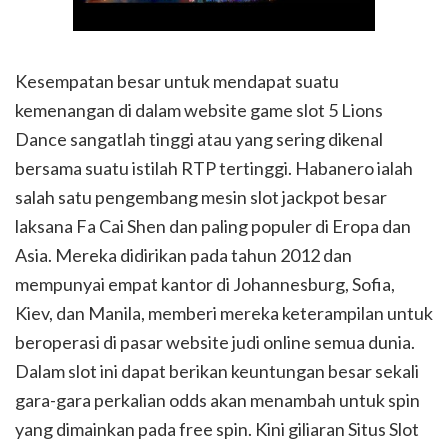
Kesempatan besar untuk mendapat suatu
kemenangan di dalam website game slot 5 Lions
Dance sangatlah tinggi atau yang sering dikenal
bersama suatu istilah RTP tertinggi. Habanero ialah
salah satu pengembang mesin slot jackpot besar
laksana Fa Cai Shen dan paling populer di Eropa dan
Asia. Mereka didirikan pada tahun 2012 dan
mempunyai empat kantor di Johannesburg, Sofia,
Kiev, dan Manila, memberi mereka keterampilan untuk
beroperasi di pasar website judi online semua dunia.
Dalam slot ini dapat berikan keuntungan besar sekali
gara-gara perkalian odds akan menambah untuk spin
yang dimainkan pada free spin. Kini giliaran Situs Slot