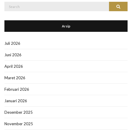
Search
Search
for:
Arsip
Juli 2026
Juni 2026
April 2026
Maret 2026
Februari 2026
Januari 2026
Desember 2025
November 2025