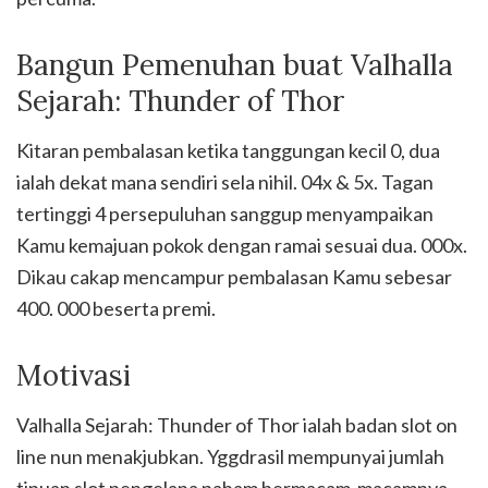
Bangun Pemenuhan buat Valhalla
Sejarah: Thunder of Thor
Kitaran pembalasan ketika tanggungan kecil 0, dua
ialah dekat mana sendiri sela nihil. 04x & 5x. Tagan
tertinggi 4 persepuluhan sanggup menyampaikan
Kamu kemajuan pokok dengan ramai sesuai dua. 000x.
Dikau cakap mencampur pembalasan Kamu sebesar
400. 000 beserta premi.
Motivasi
Valhalla Sejarah: Thunder of Thor ialah badan slot on
line nun menakjubkan. Yggdrasil mempunyai jumlah