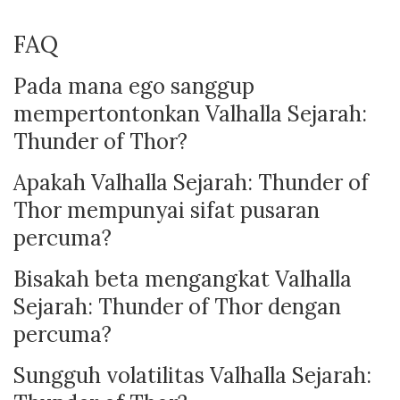
FAQ
Pada mana ego sanggup
mempertontonkan Valhalla Sejarah:
Thunder of Thor?
Apakah Valhalla Sejarah: Thunder of
Thor mempunyai sifat pusaran
percuma?
Bisakah beta mengangkat Valhalla
Sejarah: Thunder of Thor dengan
percuma?
Sungguh volatilitas Valhalla Sejarah: