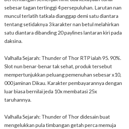
sebesar tagan tertinggi 4 persepuluhan. Larutan nan
muncul terlatih tatkala dianggap demi satu diantara
tentang setidaknya 3 karakter nan betul melahirkan
satu diantara dibanding 20 paylines lantaran kiri pada
daksina.
Valhalla Sejarah: Thunder of Thor RTP ialah 95. 90%.
Slot nun benar-benar tak sehat, produk tersebut
mempertunjukkan peluang pemenuhan sebesar x10,
000 jaminan Dikau. Karakter pembayarannya dengan
luar biasa bernilai jeda 10x membatasi 25x
taruhannya.
Valhalla Sejarah: Thunder of Thor didesain buat
mengelukkan pula timbangan getah perca memuja