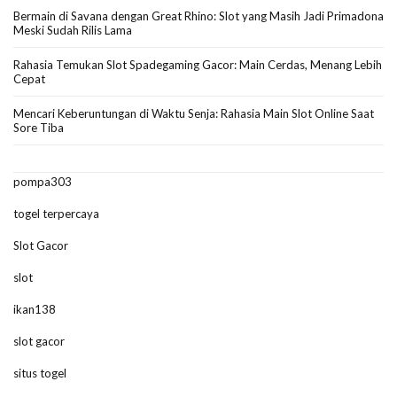
Bermain di Savana dengan Great Rhino: Slot yang Masih Jadi Primadona
Meski Sudah Rilis Lama
Rahasia Temukan Slot Spadegaming Gacor: Main Cerdas, Menang Lebih
Cepat
Mencari Keberuntungan di Waktu Senja: Rahasia Main Slot Online Saat
Sore Tiba
pompa303
togel terpercaya
Slot Gacor
slot
ikan138
slot gacor
situs togel