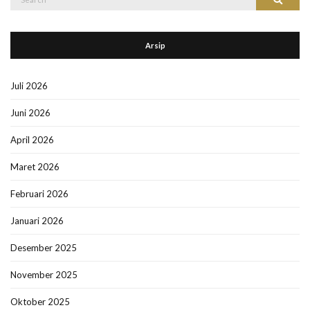
Search
for:
Arsip
Juli 2026
Juni 2026
April 2026
Maret 2026
Februari 2026
Januari 2026
Desember 2025
November 2025
Oktober 2025