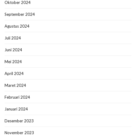
Oktober 2024
September 2024
Agustus 2024
Juli 2024
Juni 2024
Mei 2024
April 2024
Maret 2024
Februari 2024
Januari 2024
Desember 2023
November 2023