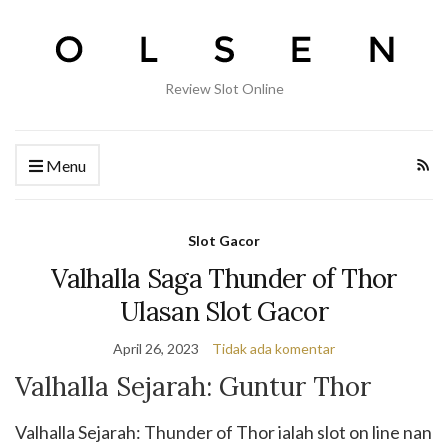
Review Slot Online
Menu
Slot Gacor
Valhalla Saga Thunder of Thor
Ulasan Slot Gacor
April 26, 2023
Tidak ada komentar
Valhalla Sejarah: Guntur Thor
Valhalla Sejarah: Thunder of Thor ialah slot on line nan