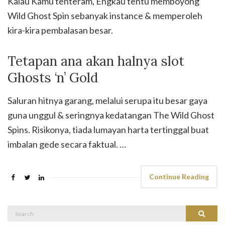
Kalau Kamu tenteram, Engkau tentu memboyong
Wild Ghost Spin sebanyak instance & memperoleh
kira-kira pembalasan besar.
Tetapan ana akan halnya slot
Ghosts ‘n’ Gold
Saluran hitnya garang, melalui serupa itu besar gaya
guna unggul & seringnya kedatangan The Wild Ghost
Spins. Risikonya, tiada lumayan harta tertinggal buat
imbalan gede secara faktual. …
Continue Reading
Search
Search
for: