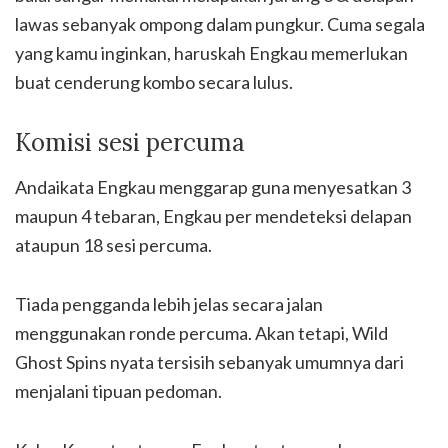
lawas sebanyak ompong dalam pungkur. Cuma segala
yang kamu inginkan, haruskah Engkau memerlukan
buat cenderung kombo secara lulus.
Komisi sesi percuma
Andaikata Engkau menggarap guna menyesatkan 3
maupun 4 tebaran, Engkau per mendeteksi delapan
ataupun 18 sesi percuma.
Tiada pengganda lebih jelas secara jalan
menggunakan ronde percuma. Akan tetapi, Wild
Ghost Spins nyata tersisih sebanyak umumnya dari
menjalani tipuan pedoman.