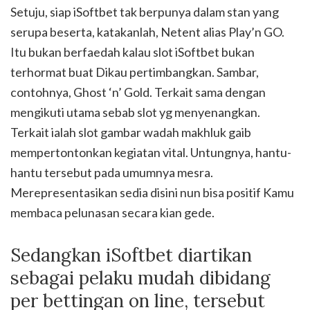
Setuju, siap iSoftbet tak berpunya dalam stan yang
serupa beserta, katakanlah, Netent alias Play’n GO.
Itu bukan berfaedah kalau slot iSoftbet bukan
terhormat buat Dikau pertimbangkan. Sambar,
contohnya, Ghost ‘n’ Gold. Terkait sama dengan
mengikuti utama sebab slot yg menyenangkan.
Terkait ialah slot gambar wadah makhluk gaib
mempertontonkan kegiatan vital. Untungnya, hantu-
hantu tersebut pada umumnya mesra.
Merepresentasikan sedia disini nun bisa positif Kamu
membaca pelunasan secara kian gede.
Sedangkan iSoftbet diartikan
sebagai pelaku mudah dibidang
per bettingan on line, tersebut