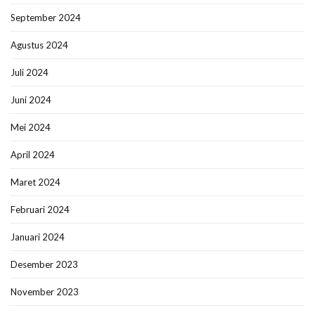
September 2024
Agustus 2024
Juli 2024
Juni 2024
Mei 2024
April 2024
Maret 2024
Februari 2024
Januari 2024
Desember 2023
November 2023