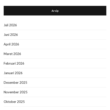
Arsip
Juli 2026
Juni 2026
April 2026
Maret 2026
Februari 2026
Januari 2026
Desember 2025
November 2025
Oktober 2025