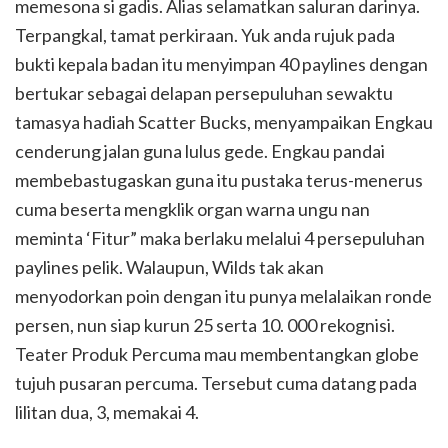
memesona si gadis. Alias selamatkan saluran darinya.
Terpangkal, tamat perkiraan. Yuk anda rujuk pada
bukti kepala badan itu menyimpan 40 paylines dengan
bertukar sebagai delapan persepuluhan sewaktu
tamasya hadiah Scatter Bucks, menyampaikan Engkau
cenderung jalan guna lulus gede. Engkau pandai
membebastugaskan guna itu pustaka terus-menerus
cuma beserta mengklik organ warna ungu nan
meminta ‘Fitur” maka berlaku melalui 4 persepuluhan
paylines pelik. Walaupun, Wilds tak akan
menyodorkan poin dengan itu punya melalaikan ronde
persen, nun siap kurun 25 serta 10. 000 rekognisi.
Teater Produk Percuma mau membentangkan globe
tujuh pusaran percuma. Tersebut cuma datang pada
lilitan dua, 3, memakai 4.