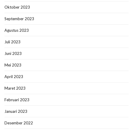
Oktober 2023
September 2023
Agustus 2023
Juli 2023
Juni 2023
Mei 2023
April 2023
Maret 2023
Februari 2023
Januari 2023
Desember 2022