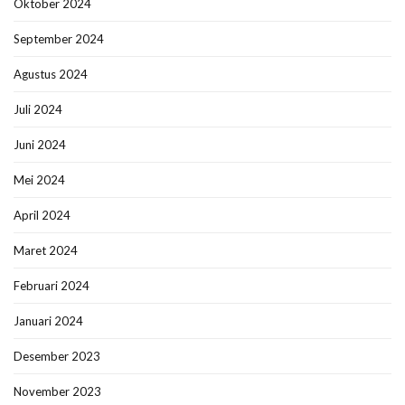
Oktober 2024
September 2024
Agustus 2024
Juli 2024
Juni 2024
Mei 2024
April 2024
Maret 2024
Februari 2024
Januari 2024
Desember 2023
November 2023