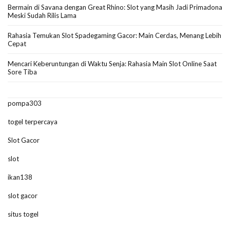
Bermain di Savana dengan Great Rhino: Slot yang Masih Jadi Primadona
Meski Sudah Rilis Lama
Rahasia Temukan Slot Spadegaming Gacor: Main Cerdas, Menang Lebih
Cepat
Mencari Keberuntungan di Waktu Senja: Rahasia Main Slot Online Saat
Sore Tiba
pompa303
togel terpercaya
Slot Gacor
slot
ikan138
slot gacor
situs togel