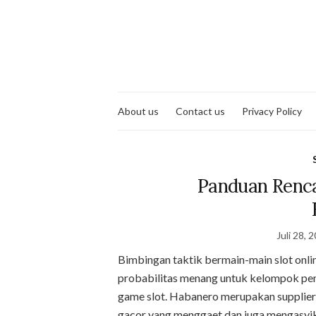
About us
Contact us
Privacy Policy
Panduan Renca
Juli 28, 
Bimbingan taktik bermain-main slot onli
probabilitas menang untuk kelompok pe
game slot. Habanero merupakan supplier 
gacor yang menggaet dan juga mengasyi