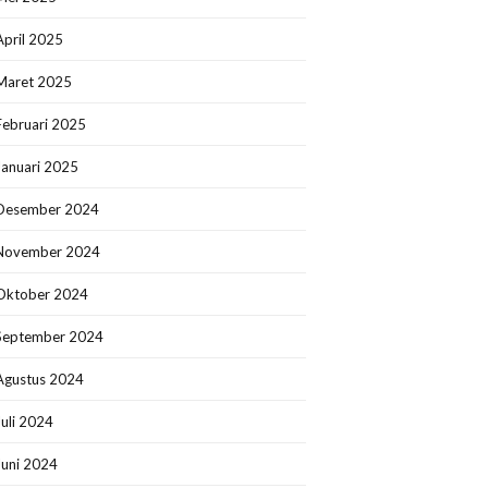
April 2025
Maret 2025
Februari 2025
Januari 2025
Desember 2024
November 2024
Oktober 2024
September 2024
Agustus 2024
Juli 2024
Juni 2024