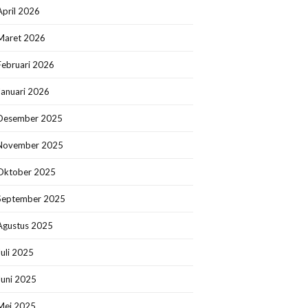
April 2026
Maret 2026
Februari 2026
Januari 2026
Desember 2025
November 2025
Oktober 2025
September 2025
Agustus 2025
Juli 2025
Juni 2025
Mei 2025