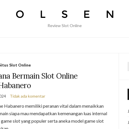
Review Slot Online
Situs Slot Online
f
na Bermain Slot Online
Habanero
2024
Tidak ada komentar
ne Habanero memiliki peranan vital dalam menaikkan
main siapa mau mendapatkan kemenangan luas internal
game slot yang populer serta aneka model game slot
kkan.