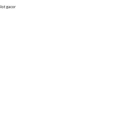
Slot gacor