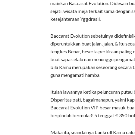
mainkan Baccarat Evolution. Didesain bu
sejati, wisata meja terkait sama dengan 
kesejahteraan Yggdrasil.
Baccarat Evolution sebetulnya didefinisi
diperuntukkan buat jalan, jalan, & itu s
tengkes.Benar, beserta perkiraan paling 
buat sapa selalu nan menunggu pengamata
bila Kamu merupakan seseorang secara ta
guna mengamati hamba.
Itulah lawannya ketika peluncuran putau b
Disparitas pati, bagaimanapun, yakni ka
Baccarat Evolution VIP besar masuk buat
berpindah bermula € 5 tenggat € 350 bol
Maka itu, seandainya bankroll Kamu cak