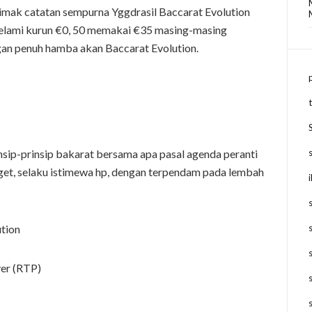
yimak catatan sempurna Yggdrasil Baccarat Evolution
yelami kurun €0, 50 memakai €35 masing-masing
gan penuh hamba akan Baccarat Evolution.
sip-prinsip bakarat bersama apa pasal agenda peranti
get, selaku istimewa hp, dengan terpendam pada lembah
tion
yer (RTP)