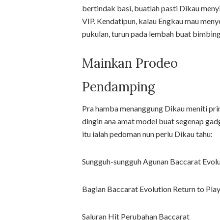
bertindak basi, buatlah pasti Dikau men
VIP. Kendatipun, kalau Engkau mau men
pukulan, turun pada lembah buat bimbin
Mainkan Prodeo
Pendamping
Pra hamba menanggung Dikau meniti prin
dingin ana amat model buat segenap gad
itu ialah pedoman nun perlu Dikau tahu:
Sungguh-sungguh Agunan Baccarat Evolu
Bagian Baccarat Evolution Return to Pla
Saluran Hit Perubahan Baccarat