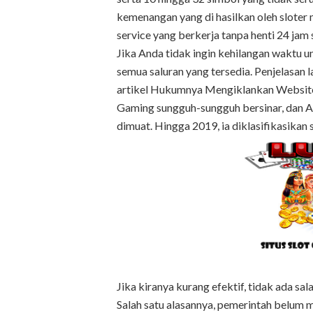
kemenangan yang di hasilkan oleh sloter 
service yang berkerja tanpa henti 24 jam
Jika Anda tidak ingin kehilangan waktu
semua saluran yang tersedia. Penjelasan 
artikel Hukumnya Mengiklankan Website 
Gaming sungguh-sungguh bersinar, dan A
dimuat. Hingga 2019, ia diklasifikasikan
Jika kiranya kurang efektif, tidak ada sala
Salah satu alasannya, pemerintah belum me