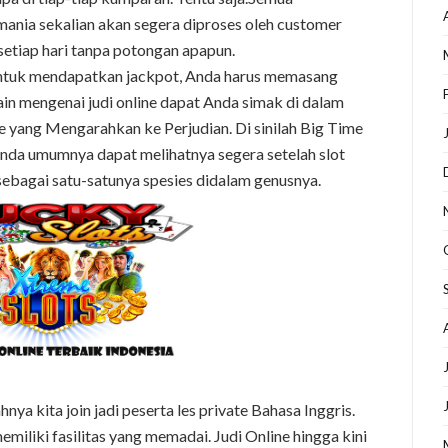
mania sekalian akan segera diproses oleh customer
 setiap hari tanpa potongan apapun.
 untuk mendapatkan jackpot, Anda harus memasang
lain mengenai judi online dapat Anda simak di dalam
yang Mengarahkan ke Perjudian. Di sinilah Big Time
nda umumnya dapat melihatnya segera setelah slot
 sebagai satu-satunya spesies didalam genusnya.
hnya kita join jadi peserta les private Bahasa Inggris.
miliki fasilitas yang memadai. Judi Online hingga kini