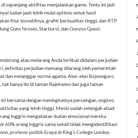
di sepanjang aktifitas menjalankan game. Tentu ini jadi
i kalian jauh lebih mulai optimis untuk hasil
kan fitur inovatifnya, grafik berkualitas tinggi, dan RTP
itung Guns Nroses, Starburst, dan Gonzos Quest.
mendorong atau melarang Anda terlibat didalam perjudian
i, aktivitas perjudian memang dilarang oleh pemerintah
at dan melanggar norma agama. Alun-alun Bojonegoro
tak hanya itu di taman Rajekwesi dan juga taman
ni bersama dengan meningkatnya persaingan, ongkos
ktivitas yang lebih tinggi. Meski sudah setengah abad
orang Inggris mengatakan ikatan emosional mereka
r 60% orang Inggris sama sekali tidak mengidentifikasi
non, profesor politik Eropa di King’s College London.