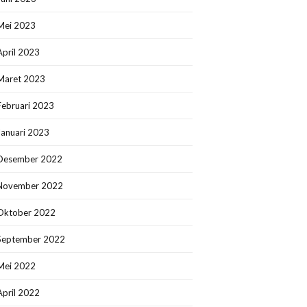
Mei 2023
April 2023
Maret 2023
Februari 2023
Januari 2023
Desember 2022
November 2022
Oktober 2022
September 2022
Mei 2022
April 2022