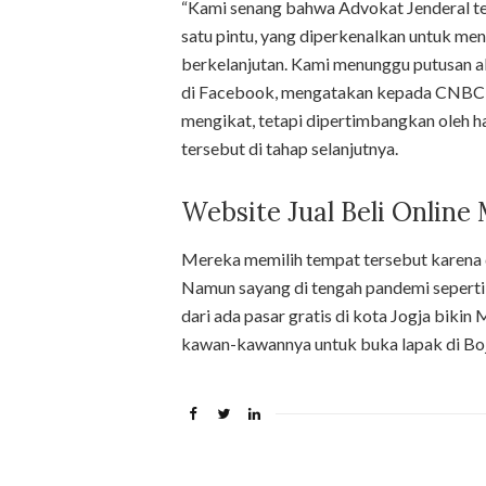
“Kami senang bahwa Advokat Jenderal te
satu pintu, yang diperkenalkan untuk m
berkelanjutan. Kami menunggu putusan ak
di Facebook, mengatakan kepada CNBC me
mengikat, tetapi dipertimbangkan oleh h
tersebut di tahap selanjutnya.
Website Jual Beli Onlin
Mereka memilih tempat tersebut karena 
Namun sayang di tengah pandemi seperti i
dari ada pasar gratis di kota Jogja bikin 
kawan-kawannya untuk buka lapak di B