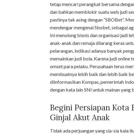
tetap mencari perangkat bersama dengan 
dan bahkan memblokir suatu web judi se
pastinya tak asing dengan “SBOBet”. Mesk
mendengar mengenai Sbobet, sebagai agen
Ini menolong bisnis dan organisasi jadi 
anak-anak dan remaja dilarang keras untu
pelarangan, indikasi adanya banyak pen
memainkan judi bola. Karena judi online t
omset para pelaku. Perusahaan terus meri
membuatnya lebih baik dan lebih baik bers
diinformasikan Kompas, pemerintah Indo
dengan kata lain SNI untuk mainan yang b
Begini Persiapan Kota 
Ginjal Akut Anak
Tidak ada perjuangan yang sia-sia kala i