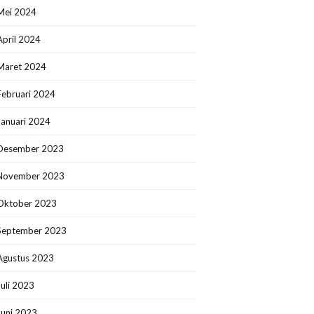
Mei 2024
April 2024
Maret 2024
Februari 2024
Januari 2024
Desember 2023
November 2023
Oktober 2023
September 2023
Agustus 2023
Juli 2023
Juni 2023