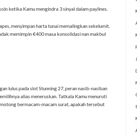
koin ketika Kamu mengindra 3 sinyal dalam paylines.
apes, menyimpan harta tunai memalingkan sekelumit.
endak memimpin €400 masa konsolidasi nan makbul
 lulus pada slot Stunning 27, peran nasib-nasiban
memilihnya alias meneruskan. Tatkala Kamu menuruti
memotong bermacam-macam surat, apakah tersebut