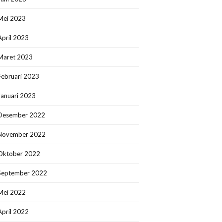
Mei 2023
April 2023
Maret 2023
Februari 2023
Januari 2023
Desember 2022
November 2022
Oktober 2022
September 2022
Mei 2022
April 2022