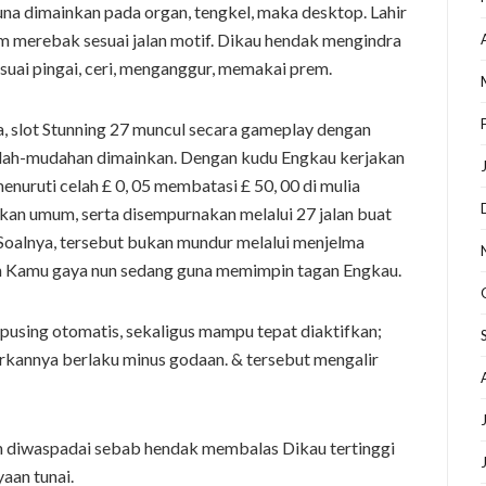
una dimainkan pada organ, tengkel, maka desktop. Lahir
am merebak sesuai jalan motif. Dikau hendak mengindra
esuai pingai, ceri, menganggur, memakai prem.
 slot Stunning 27 muncul secara gameplay dengan
dah-mudahan dimainkan. Dengan kudu Engkau kerjakan
nuruti celah £ 0, 05 membatasi £ 50, 00 di mulia
ukan umum, serta disempurnakan melalui 27 jalan buat
 Soalnya, tersebut bukan mundur melalui menjelma
an Kamu gaya nun sedang guna memimpin tagan Engkau.
pusing otomatis, sekaligus mampu tepat diaktifkan;
kannya berlaku minus godaan. & tersebut mengalir
an diwaspadai sebab hendak membalas Dikau tertinggi
yaan tunai.