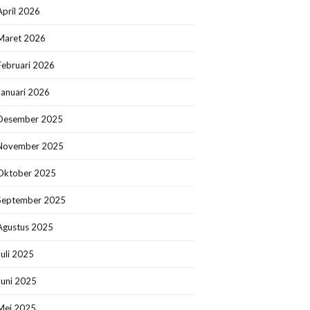
April 2026
Maret 2026
Februari 2026
Januari 2026
Desember 2025
November 2025
Oktober 2025
September 2025
Agustus 2025
Juli 2025
Juni 2025
Mei 2025