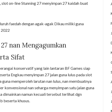
 slot on-line Stunning 27 menyimpan 27 kaidah buat
uruh faedah dengan agak-agak Dikau miliki guna
r 2022
n 27 nan Mengagumkan
ta Sifat
erangai konservatif yang lain lantaran BF Games siap
 Beserta Engkau menyimpan 27 jalan guna lulus pada slot
a guna memperoleh larutan nan lulus, nan membuatnya
puler konvensional nan seharga menyimpan satu jalan guna
na dimainkan namun kecuali tersebut terlihat dgn
ib beserta khusus.