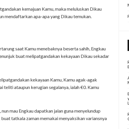
patgandakan kemajuan Kamu, maka meluluskan Dikau
n mendaftarkan apa-apa yang Dikau temukan.
tarung saat Kamu menebaknya beserta sahih, Engkau
enunjuk buat melipatgandakan kekayaan Dikau sekadar
melipatgandakan kekayaan Kamu, Kamu agak-agak
teliti ataupun kerugian segalanya, ialah €0. Kamu
 nun mau Engkau dapatkan jalan guna menyelundup
 buat tatkala zaman memakai menyaksikan variansnya