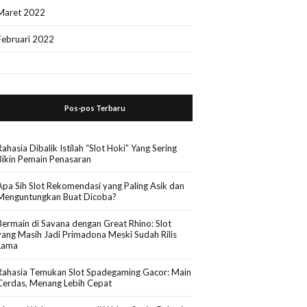
Maret 2022
Februari 2022
Pos-pos Terbaru
Rahasia Dibalik Istilah “Slot Hoki” Yang Sering
Bikin Pemain Penasaran
Apa Sih Slot Rekomendasi yang Paling Asik dan
Menguntungkan Buat Dicoba?
Bermain di Savana dengan Great Rhino: Slot
yang Masih Jadi Primadona Meski Sudah Rilis
Lama
Rahasia Temukan Slot Spadegaming Gacor: Main
Cerdas, Menang Lebih Cepat