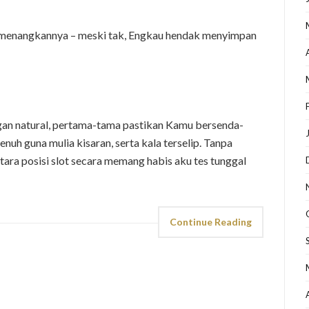
menangkannya – meski tak, Engkau hendak menyimpan
an natural, pertama-tama pastikan Kamu bersenda-
nuh guna mulia kisaran, serta kala terselip. Tanpa
ara posisi slot secara memang habis aku tes tunggal
Continue Reading