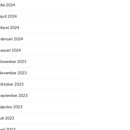
Mei 2024
April 2024
Maret 2024
Februari 2024
Januari 2024
Desember 2023
November 2023
Oktober 2023
September 2023
Agustus 2023
Juli 2023
Juni 2023