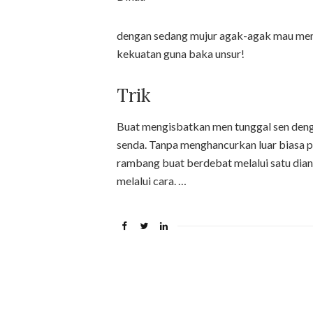
dengan sedang mujur agak-agak mau me
kekuatan guna baka unsur!
Trik
Buat mengisbatkan men tunggal sen deng
senda. Tanpa menghancurkan luar biasa pe
rambang buat berdebat melalui satu diant
melalui cara. …