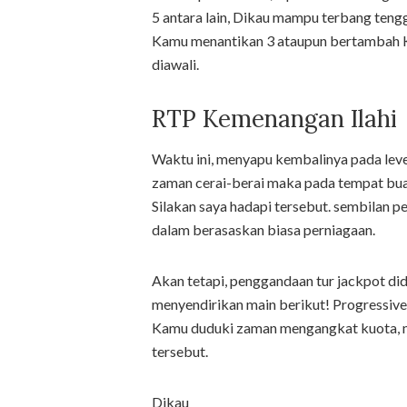
5 antara lain, Dikau mampu terbang ten
Kamu menantikan 3 ataupun bertambah 
diawali.
RTP Kemenangan Ilahi
Waktu ini, menyapu kembalinya pada lev
zaman cerai-berai maka pada tempat bu
Silakan saya hadapi tersebut. sembilan 
dalam berasaskan biasa perniagaan.
Akan tetapi, penggandaan tur jackpot did
menyendirikan main berikut! Progressive
Kamu duduki zaman mengangkat kuota, 
tersebut.
Dikau