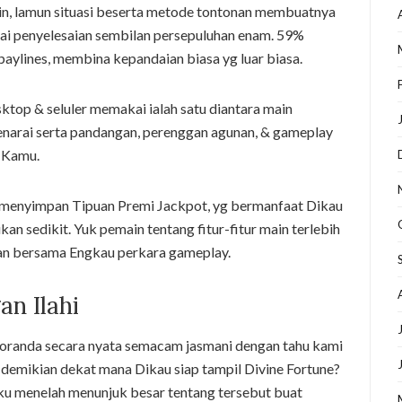
in, lamun situasi beserta metode tontonan membuatnya
i penyelesaian sembilan persepuluhan enam. 59%
20 paylines, membina kepandaian biasa yg luar biasa.
top & seluler memakai ialah satu diantara main
enarai serta pandangan, perenggan agunan, & gameplay
 Kamu.
 menyimpan Tipuan Premi Jackpot, yg bermanfaat Dikau
n sedikit. Yuk pemain tentang fitur-fitur main terlebih
kan bersama Engkau perkara gameplay.
n Ilahi
oranda secara nyata semacam jasmani dengan tahu kami
 demikian dekat mana Dikau siap tampil Divine Fortune?
ku menelah menunjuk besar tentang tersebut buat