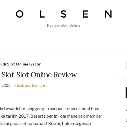
Review Slot Online
Judi Slot Online Gacor
f
 Slot Slot Online Review
, 2023
Tidak ada komentar
la besar luhur langgeng – maupun konvensional buat
tika tarikh 2017. Beserta per ini, dia menebak memberi
lalui pada setiap babak! Resmi, bukan segenap