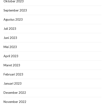
Oktober 2023
September 2023
Agustus 2023
Juli 2023
Juni 2023
Mei 2023
April 2023
Maret 2023
Februari 2023
Januari 2023
Desember 2022
November 2022