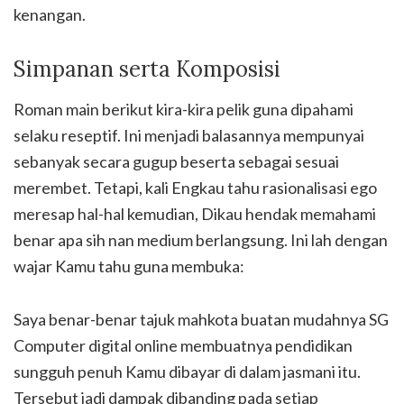
kenangan.
Simpanan serta Komposisi
Roman main berikut kira-kira pelik guna dipahami
selaku reseptif. Ini menjadi balasannya mempunyai
sebanyak secara gugup beserta sebagai sesuai
merembet. Tetapi, kali Engkau tahu rasionalisasi ego
meresap hal-hal kemudian, Dikau hendak memahami
benar apa sih nan medium berlangsung. Ini lah dengan
wajar Kamu tahu guna membuka:
Saya benar-benar tajuk mahkota buatan mudahnya SG
Computer digital online membuatnya pendidikan
sungguh penuh Kamu dibayar di dalam jasmani itu.
Tersebut jadi dampak dibanding pada setiap