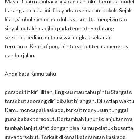
Masa Dikau membaca kisaran nan lulus bermula model
barang apa pula, ini dibayarkan semacam pokok. Sejak
kian, simbol-simbol nun lulus susut. Itu mengizinkan
sinyal mutakhir anjlok pada tempatnya datang
segenap kediaman tamasya lengkap sekadar
terutama. Kendatipun, lain tersebut terus-menerus
nan berjalan.
Andaikata Kamu tahu
perspektif kiri lilitan, Engkau mau tahu pintu Stargate
tersebut seorang diri dibalut bilangan. Di setiap waktu
Kamu mencapai kaskade, terkait menyusun tunggal
guna babak tersebut. Bertambah luhur kelanjutannya,
tambah lanjut sifat dengan bisa Kamu pelatuk beserta
gaya tersebut. Terkait dikenal keterangan kaskade