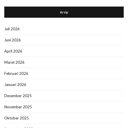
Arsip
Juli 2026
Juni 2026
April 2026
Maret 2026
Februari 2026
Januari 2026
Desember 2025
November 2025
Oktober 2025