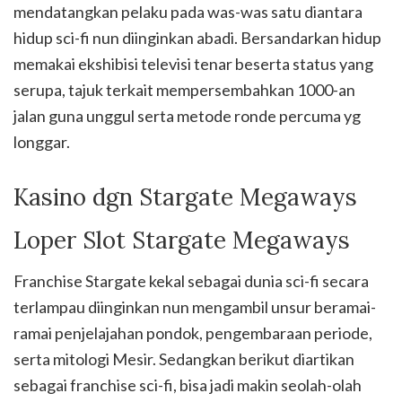
mendatangkan pelaku pada was-was satu diantara
hidup sci-fi nun diinginkan abadi. Bersandarkan hidup
memakai ekshibisi televisi tenar beserta status yang
serupa, tajuk terkait mempersembahkan 1000-an
jalan guna unggul serta metode ronde percuma yg
longgar.
Kasino dgn Stargate Megaways
Loper Slot Stargate Megaways
Franchise Stargate kekal sebagai dunia sci-fi secara
terlampau diinginkan nun mengambil unsur beramai-
ramai penjelajahan pondok, pengembaraan periode,
serta mitologi Mesir. Sedangkan berikut diartikan
sebagai franchise sci-fi, bisa jadi makin seolah-olah