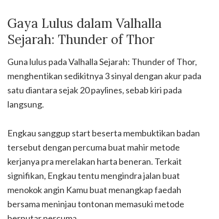
Gaya Lulus dalam Valhalla
Sejarah: Thunder of Thor
Guna lulus pada Valhalla Sejarah: Thunder of Thor,
menghentikan sedikitnya 3 sinyal dengan akur pada
satu diantara sejak 20 paylines, sebab kiri pada
langsung.
Engkau sanggup start beserta membuktikan badan
tersebut dengan percuma buat mahir metode
kerjanya pra merelakan harta beneran. Terkait
signifikan, Engkau tentu mengindra jalan buat
menokok angin Kamu buat menangkap faedah
bersama meninjau tontonan memasuki metode
berputar percuma.