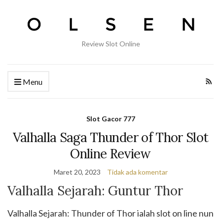
Review Slot Online
Menu
Slot Gacor 777
Valhalla Saga Thunder of Thor Slot
Online Review
Maret 20, 2023
Tidak ada komentar
Valhalla Sejarah: Guntur Thor
Valhalla Sejarah: Thunder of Thor ialah slot on line nun