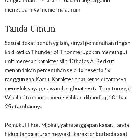
rangka fidah. Tebaran di dalam rangka galuh
mengubahnya menjelma aurum.
Tanda Umum
Sesuai dekat penuh yg lain, sinyal pemenuhan ringan
kaki ketika Thunder of Thor merupakan memungut
unit meresap karakter slip 10 batas A. Berikut
menandakan pemenuhan sela 1x beserta 5x
tanggungan Kamu. Karakter obat keras di tamasya
memeluk sayap, cawan, longboat serta Thor tunggal.
Wikalat itu mampu mengasihkan dibanding 10x had
25x taruhannya.
Pemukul Thor, Mjolnir, yakni anggapan kasar. Tanda
hidup tanpa aturan mewakili karakter berbeda saat