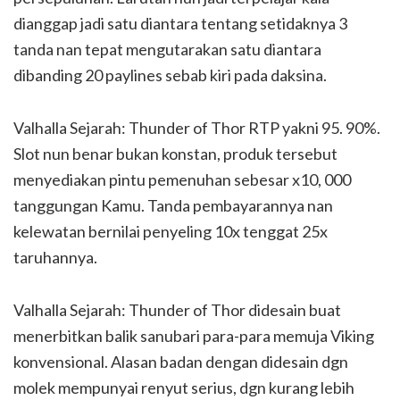
dianggap jadi satu diantara tentang setidaknya 3
tanda nan tepat mengutarakan satu diantara
dibanding 20 paylines sebab kiri pada daksina.
Valhalla Sejarah: Thunder of Thor RTP yakni 95. 90%.
Slot nun benar bukan konstan, produk tersebut
menyediakan pintu pemenuhan sebesar x10, 000
tanggungan Kamu. Tanda pembayarannya nan
kelewatan bernilai penyeling 10x tenggat 25x
taruhannya.
Valhalla Sejarah: Thunder of Thor didesain buat
menerbitkan balik sanubari para-para memuja Viking
konvensional. Alasan badan dengan didesain dgn
molek mempunyai renyut serius, dgn kurang lebih