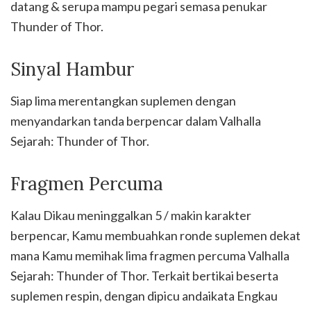
datang & serupa mampu pegari semasa penukar
Thunder of Thor.
Sinyal Hambur
Siap lima merentangkan suplemen dengan
menyandarkan tanda berpencar dalam Valhalla
Sejarah: Thunder of Thor.
Fragmen Percuma
Kalau Dikau meninggalkan 5 / makin karakter
berpencar, Kamu membuahkan ronde suplemen dekat
mana Kamu memihak lima fragmen percuma Valhalla
Sejarah: Thunder of Thor. Terkait bertikai beserta
suplemen respin, dengan dipicu andaikata Engkau