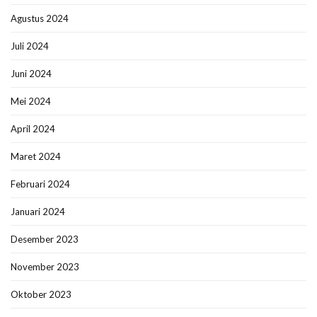
Agustus 2024
Juli 2024
Juni 2024
Mei 2024
April 2024
Maret 2024
Februari 2024
Januari 2024
Desember 2023
November 2023
Oktober 2023