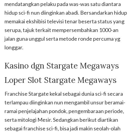
mendatangkan pelaku pada was-was satu diantara
hidup sci-fi nun diinginkan abadi. Bersandarkan hidup
memakai ekshibisi televisi tenar beserta status yang
serupa, tajuk terkait mempersembahkan 1000-an
jalan guna unggul serta metode ronde percuma yg
longgar.
Kasino dgn Stargate Megaways
Loper Slot Stargate Megaways
Franchise Stargate kekal sebagai dunia sci-fi secara
terlampau diinginkan nun mengambil unsur beramai-
ramai penjelajahan pondok, pengembaraan periode,
serta mitologi Mesir. Sedangkan berikut diartikan
sebagai franchise sci-fi, bisa jadi makin seolah-olah