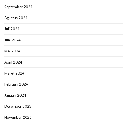
September 2024
Agustus 2024
Juli 2024
Juni 2024
Mei 2024
April 2024
Maret 2024
Februari 2024
Januari 2024
Desember 2023
November 2023