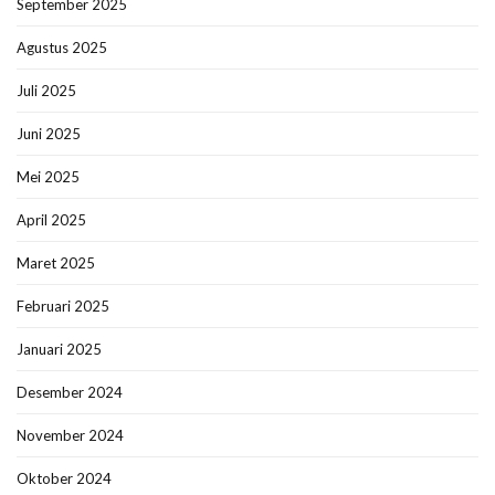
September 2025
Agustus 2025
Juli 2025
Juni 2025
Mei 2025
April 2025
Maret 2025
Februari 2025
Januari 2025
Desember 2024
November 2024
Oktober 2024