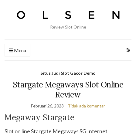
Review Slot Online
Menu
Situs Judi Slot Gacor Demo
Stargate Megaways Slot Online
Review
Februari 26, 2023
Tidak ada komentar
Megaway Stargate
Slot on line Stargate Megaways SG Internet