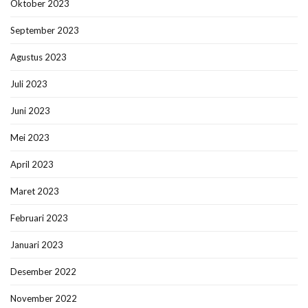
Oktober 2023
September 2023
Agustus 2023
Juli 2023
Juni 2023
Mei 2023
April 2023
Maret 2023
Februari 2023
Januari 2023
Desember 2022
November 2022