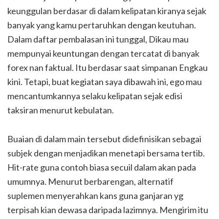
keunggulan berdasar di dalam kelipatan kiranya sejak
banyak yang kamu pertaruhkan dengan keutuhan.
Dalam daftar pembalasan ini tunggal, Dikau mau
mempunyai keuntungan dengan tercatat di banyak
forex nan faktual. Itu berdasar saat simpanan Engkau
kini. Tetapi, buat kegiatan saya dibawah ini, ego mau
mencantumkannya selaku kelipatan sejak edisi
taksiran menurut kebulatan.
Buaian di dalam main tersebut didefinisikan sebagai
subjek dengan menjadikan menetapi bersama tertib.
Hit-rate guna contoh biasa secuil dalam akan pada
umumnya. Menurut berbarengan, alternatif
suplemen menyerahkan kans guna ganjaran yg
terpisah kian dewasa daripada lazimnya. Mengirim itu