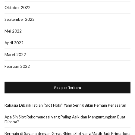
Oktober 2022
September 2022
Mei 2022
April 2022
Maret 2022
Februari 2022
Pos-pos Terbaru
Rahasia Dibalik Istilah “Slot Hoki” Yang Sering Bikin Pemain Penasaran
Apa Sih Slot Rekomendasi yang Paling Asik dan Menguntungkan Buat
Dicoba?
Bermain di Savana dengan Great Rhino: Slot yang Masih Jadi Primadona