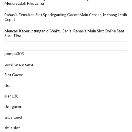
Meski Sudah Rilis Lama
Rahasia Temukan Slot Spadegaming Gacor: Main Cerdas, Menang Lebih
Cepat
Mencari Keberuntungan di Waktu Senja: Rahasia Main Slot Online Saat
Sore Tiba
pompa303
togel terpercaya
Slot Gacor
slot
ikan138
slot gacor
situs togel
situs slot