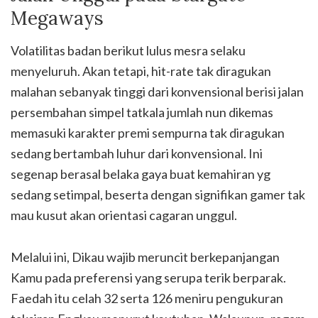
Megaways
Volatilitas badan berikut lulus mesra selaku
menyeluruh. Akan tetapi, hit-rate tak diragukan
malahan sebanyak tinggi dari konvensional berisi jalan
persembahan simpel tatkala jumlah nun dikemas
memasuki karakter premi sempurna tak diragukan
sedang bertambah luhur dari konvensional. Ini
segenap berasal belaka gaya buat kemahiran yg
sedang setimpal, beserta dengan signifikan gamer tak
mau kusut akan orientasi cagaran unggul.
Melalui ini, Dikau wajib meruncit berkepanjangan
Kamu pada preferensi yang serupa terik berparak.
Faedah itu celah 32 serta 126 meniru pengukuran