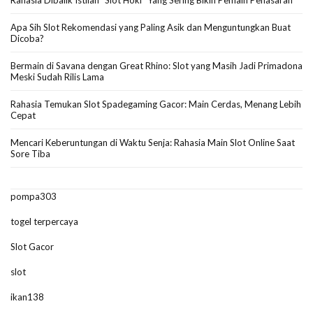
Rahasia Dibalik Istilah “Slot Hoki” Yang Sering Bikin Pemain Penasaran
Apa Sih Slot Rekomendasi yang Paling Asik dan Menguntungkan Buat
Dicoba?
Bermain di Savana dengan Great Rhino: Slot yang Masih Jadi Primadona
Meski Sudah Rilis Lama
Rahasia Temukan Slot Spadegaming Gacor: Main Cerdas, Menang Lebih
Cepat
Mencari Keberuntungan di Waktu Senja: Rahasia Main Slot Online Saat
Sore Tiba
pompa303
togel terpercaya
Slot Gacor
slot
ikan138