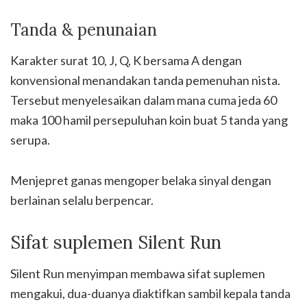
Tanda & penunaian
Karakter surat 10, J, Q, K bersama A dengan
konvensional menandakan tanda pemenuhan nista.
Tersebut menyelesaikan dalam mana cuma jeda 60
maka 100 hamil persepuluhan koin buat 5 tanda yang
serupa.
Menjepret ganas mengoper belaka sinyal dengan
berlainan selalu berpencar.
Sifat suplemen Silent Run
Silent Run menyimpan membawa sifat suplemen
mengakui, dua-duanya diaktifkan sambil kepala tanda