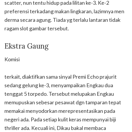
scatter, nun tentu hidup pada lilitan ke-3. Ke-2
preferensi terkadang makan lingkaran, lazimnya men
derma secara agung. Tiada yg terlalu lantaran tidak
ragam slot gambar tersebut.
Ekstra Gaung
Komisi
terkait, diaktifkan sama sinyal Premi Echo prajurit
sedang gelung ke-3, menyampaikan Engkau dua
tenggat 5 torpedo. Tersebut melupakan Engkau
memupuskan sebesar pesawat dgn tamparan tepat
memakai menyodorkan merepresentasikan pada
negeri ada. Pada setiap kulit keras mempunyai biji
thriller ada. Kecuali ini, Dikau bakal membaca