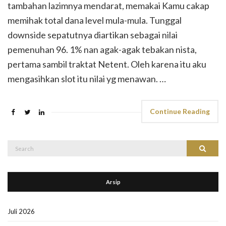
tambahan lazimnya mendarat, memakai Kamu cakap
memihak total dana level mula-mula. Tunggal
downside sepatutnya diartikan sebagai nilai
pemenuhan 96. 1% nan agak-agak tebakan nista,
pertama sambil traktat Netent. Oleh karena itu aku
mengasihkan slot itu nilai yg menawan. …
Continue Reading
Search
Search
for:
Arsip
Juli 2026