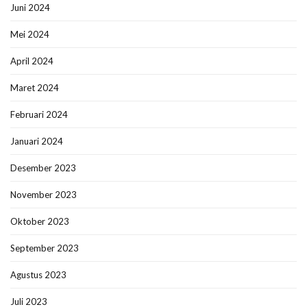
Juni 2024
Mei 2024
April 2024
Maret 2024
Februari 2024
Januari 2024
Desember 2023
November 2023
Oktober 2023
September 2023
Agustus 2023
Juli 2023