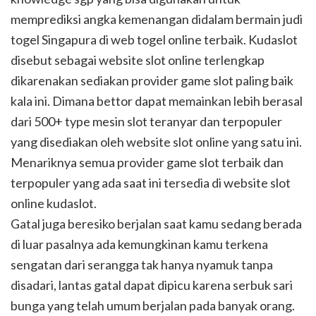
memprediksi angka kemenangan didalam bermain judi
togel Singapura di web togel online terbaik. Kudaslot
disebut sebagai website slot online terlengkap
dikarenakan sediakan provider game slot paling baik
kala ini. Dimana bettor dapat memainkan lebih berasal
dari 500+ type mesin slot teranyar dan terpopuler
yang disediakan oleh website slot online yang satu ini.
Menariknya semua provider game slot terbaik dan
terpopuler yang ada saat ini tersedia di website slot
online kudaslot.
Gatal juga beresiko berjalan saat kamu sedang berada
di luar pasalnya ada kemungkinan kamu terkena
sengatan dari serangga tak hanya nyamuk tanpa
disadari, lantas gatal dapat dipicu karena serbuk sari
bunga yang telah umum berjalan pada banyak orang.