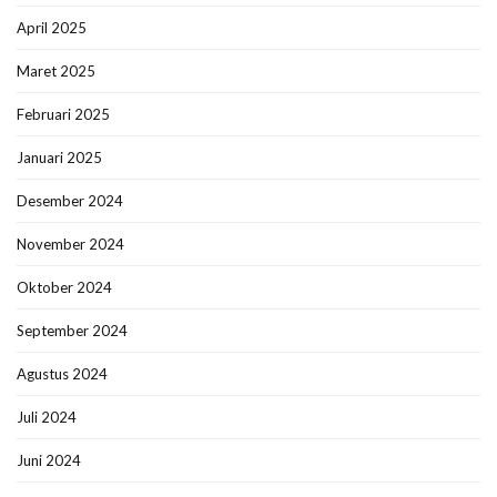
April 2025
Maret 2025
Februari 2025
Januari 2025
Desember 2024
November 2024
Oktober 2024
September 2024
Agustus 2024
Juli 2024
Juni 2024