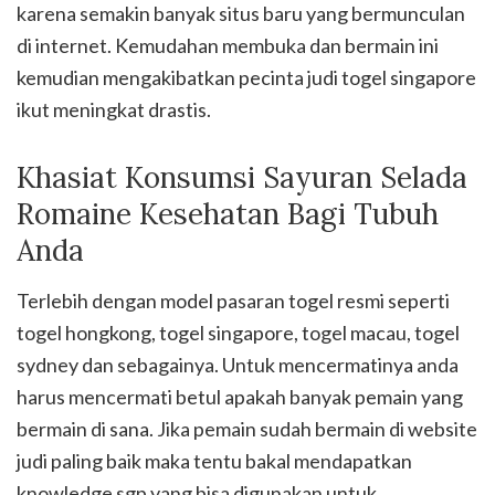
karena semakin banyak situs baru yang bermunculan
di internet. Kemudahan membuka dan bermain ini
kemudian mengakibatkan pecinta judi togel singapore
ikut meningkat drastis.
Khasiat Konsumsi Sayuran Selada
Romaine Kesehatan Bagi Tubuh
Anda
Terlebih dengan model pasaran togel resmi seperti
togel hongkong, togel singapore, togel macau, togel
sydney dan sebagainya. Untuk mencermatinya anda
harus mencermati betul apakah banyak pemain yang
bermain di sana. Jika pemain sudah bermain di website
judi paling baik maka tentu bakal mendapatkan
knowledge sgp yang bisa digunakan untuk