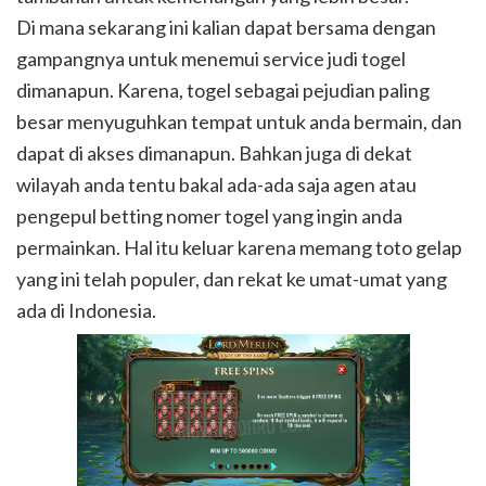
Di mana sekarang ini kalian dapat bersama dengan
gampangnya untuk menemui service judi togel
dimanapun. Karena, togel sebagai pejudian paling
besar menyuguhkan tempat untuk anda bermain, dan
dapat di akses dimanapun. Bahkan juga di dekat
wilayah anda tentu bakal ada-ada saja agen atau
pengepul betting nomer togel yang ingin anda
permainkan. Hal itu keluar karena memang toto gelap
yang ini telah populer, dan rekat ke umat-umat yang
ada di Indonesia.