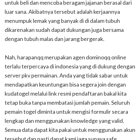
untuk beli dan mencoba beragam jajanan berasal dari
luar sana. Akibatnya tersebut adalah kerjaannya
menumpuk lemak yang banyak di di dalam tubuh
dikarenakan sudah dapat dukungan juga bersama
dengan tubuh malas dan jarang bergerak.
Nah, harapanqq merupakan agen dominoqq online
terlalu terpercaya di indonesia yang di dukung dengan
server pkv permainan. Anda yang tidak sabar untuk
mendapatkan keuntungan bisa segera join dengan
kudatogel melalui link resmi pendaftaran bakal kita
tetap buka tanpa membatasi jumlah pemain. Seluruh
pemain togel diminta untuk mengisi formulir secara
lengkap dan menggunakan knowledge yang valid.
Semua data dapat kita pakai untuk menggunakan akun
tersebut dan pasti dapat kami jaga supaya safe.