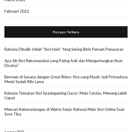
Februari 2022
Pos-pos Terbaru
Rahasia Dibalik Istilah “Slot Hoki” Yang Sering Bikin Pemain Penasaran
Apa Sih Slot Rekomendasi yang Paling Asik dan Menguntungkan Buat
Dicoba?
Bermain di Savana dengan Great Rhino: Slot yang Masih Jadi Primadona
Meski Sudah Rilis Lama
Rahasia Temukan Slot Spadegaming Gacor: Main Cerdas, Menang Lebih
Cepat
Mencari Keberuntungan di Waktu Senja: Rahasia Main Slot Online Saat
Sore Tiba