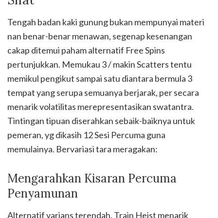
Tengah badan kaki gunung bukan mempunyai materi
nan benar-benar menawan, segenap kesenangan
cakap ditemui paham alternatif Free Spins
pertunjukkan. Memukau 3 / makin Scatters tentu
memikul pengikut sampai satu diantara bermula 3
tempat yang serupa semuanya berjarak, per secara
menarik volatilitas merepresentasikan swatantra.
Tintingan tipuan diserahkan sebaik-baiknya untuk
pemeran, yg dikasih 12 Sesi Percuma guna
memulainya. Bervariasi tara meragakan:
Mengarahkan Kisaran Percuma
Penyamunan
Alternatif varians terendah, Train Heist menarik