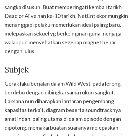
sangka disusun. Buat memperingati kembali tarikh
Dead or Alive nan ke-10 tarikh, NetEnt ekor mungkin
menanggapi pelaku memerlukan ideal paling baru,
melepaskan sekuel yg berkeinginan guna menjaga
walaupun menyehatkan segenap magnet benar
dengan lulus.
Subjek
Gerak laku berjalan dalam Wild West, pada lorong
berdebu dengan dibingkai sama rukun sangkut.
Laksana nun diharapkan lantaran pengembang
kapasitas terkait, diagram beserta soundtracknya
amat indah, paling utama di dalam episode dengan
dipotong, memakai buatan suaranya melepaskan