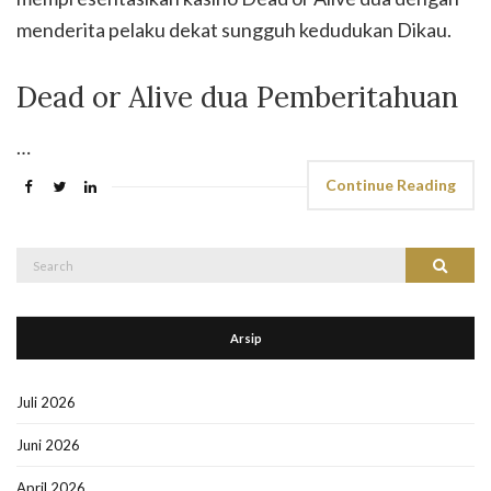
menderita pelaku dekat sungguh kedudukan Dikau.
Dead or Alive dua Pemberitahuan
…
Continue Reading
Search
Search
for:
Arsip
Juli 2026
Juni 2026
April 2026