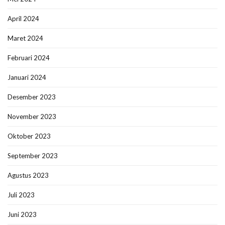
April 2024
Maret 2024
Februari 2024
Januari 2024
Desember 2023
November 2023
Oktober 2023
September 2023
Agustus 2023
Juli 2023
Juni 2023