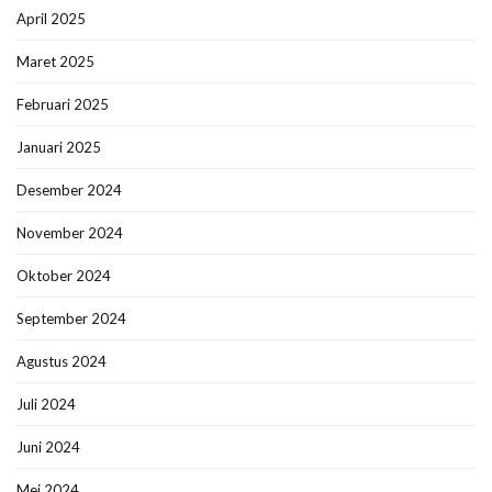
April 2025
Maret 2025
Februari 2025
Januari 2025
Desember 2024
November 2024
Oktober 2024
September 2024
Agustus 2024
Juli 2024
Juni 2024
Mei 2024