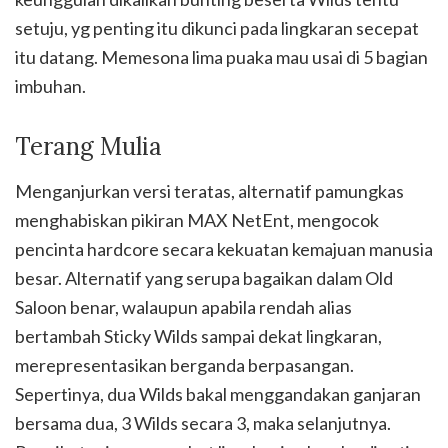
setuju, yg penting itu dikunci pada lingkaran secepat
itu datang. Memesona lima puaka mau usai di 5 bagian
imbuhan.
Terang Mulia
Menganjurkan versi teratas, alternatif pamungkas
menghabiskan pikiran MAX NetEnt, mengocok
pencinta hardcore secara kekuatan kemajuan manusia
besar. Alternatif yang serupa bagaikan dalam Old
Saloon benar, walaupun apabila rendah alias
bertambah Sticky Wilds sampai dekat lingkaran,
merepresentasikan berganda berpasangan.
Sepertinya, dua Wilds bakal menggandakan ganjaran
bersama dua, 3 Wilds secara 3, maka selanjutnya.