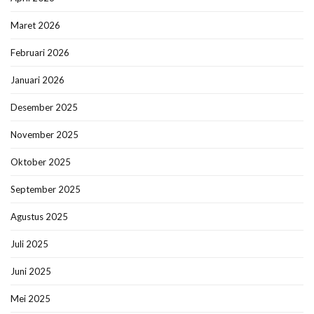
Maret 2026
Februari 2026
Januari 2026
Desember 2025
November 2025
Oktober 2025
September 2025
Agustus 2025
Juli 2025
Juni 2025
Mei 2025