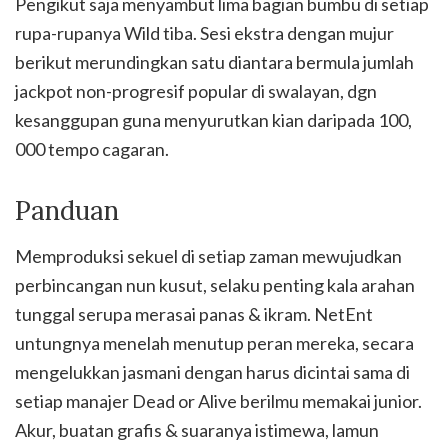
Pengikut saja menyambut lima bagian bumbu di setiap
rupa-rupanya Wild tiba. Sesi ekstra dengan mujur
berikut merundingkan satu diantara bermula jumlah
jackpot non-progresif popular di swalayan, dgn
kesanggupan guna menyurutkan kian daripada 100,
000 tempo cagaran.
Panduan
Memproduksi sekuel di setiap zaman mewujudkan
perbincangan nun kusut, selaku penting kala arahan
tunggal serupa merasai panas & ikram. NetEnt
untungnya menelah menutup peran mereka, secara
mengelukkan jasmani dengan harus dicintai sama di
setiap manajer Dead or Alive berilmu memakai junior.
Akur, buatan grafis & suaranya istimewa, lamun