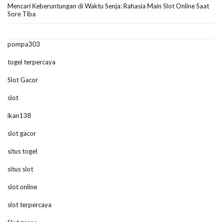
Mencari Keberuntungan di Waktu Senja: Rahasia Main Slot Online Saat
Sore Tiba
pompa303
togel terpercaya
Slot Gacor
slot
ikan138
slot gacor
situs togel
situs slot
slot online
slot terpercaya