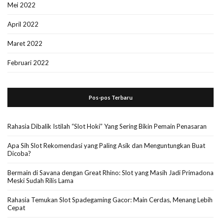
Mei 2022
April 2022
Maret 2022
Februari 2022
Pos-pos Terbaru
Rahasia Dibalik Istilah “Slot Hoki” Yang Sering Bikin Pemain Penasaran
Apa Sih Slot Rekomendasi yang Paling Asik dan Menguntungkan Buat
Dicoba?
Bermain di Savana dengan Great Rhino: Slot yang Masih Jadi Primadona
Meski Sudah Rilis Lama
Rahasia Temukan Slot Spadegaming Gacor: Main Cerdas, Menang Lebih
Cepat