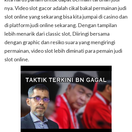
nya. Video slot gacor adalah cikal bakal permainan judi
slot online yang sekarang bisa kita jumpai di casino dan
di platform judi online sekarang. Dengan tampilan
lebih menarik dari classic slot, Diiringi bersama
dengan graphic dan resiko suara yang mengiringi
permainan, video slot lebih diminati para pemain judi
slot online.