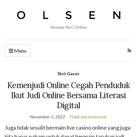
Review Slot Online
Menu
Slot Gacor
Kemenjudi Online Cegah Penduduk
Ikut Judi Online Bersama Literasi
Digital
November 2, 2022
Tidak ada komentar
Juga tidak sesulit bermain live casino online yang juga
kita harus paham untuk dapat bermain taruhan judi