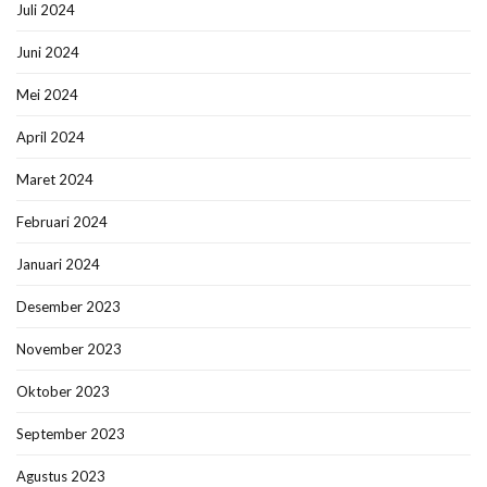
Juli 2024
Juni 2024
Mei 2024
April 2024
Maret 2024
Februari 2024
Januari 2024
Desember 2023
November 2023
Oktober 2023
September 2023
Agustus 2023