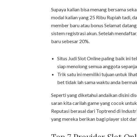
Supaya kalian bisa menang bersama sekali
modal kalian yang 25 Ribu Rupiah tadi, da
member baru atau bonus Selamat datang 
sistem registrasi akun. Setelah mendaft
baru sebesar 20%.
Situs Judi Slot Online paling baik ini
siap menolong semua anggota sepanja
Trik satu ini memiliki tujuan untuk li
bet tidak lah sama waktu anda bermai
Seperti yang diketahui andaikan disini d
saran kita carilah game yang cocok untuk
Reputasi berasal dari Toptrend di Industr
yang mereka berikan bagi player slot da