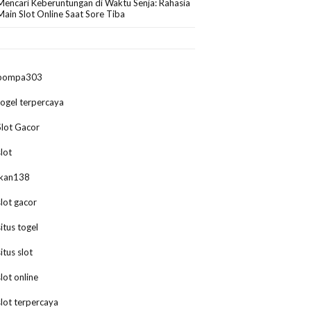
Mencari Keberuntungan di Waktu Senja: Rahasia
Main Slot Online Saat Sore Tiba
pompa303
togel terpercaya
Slot Gacor
slot
ikan138
slot gacor
situs togel
situs slot
slot online
slot terpercaya