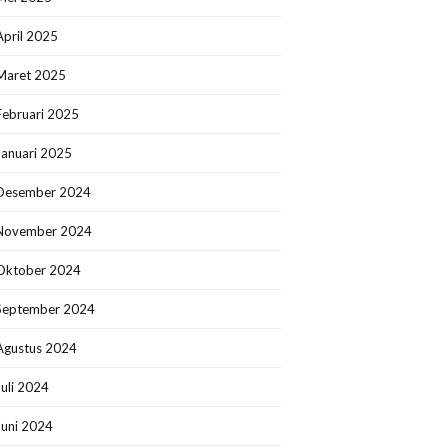
April 2025
Maret 2025
Februari 2025
Januari 2025
Desember 2024
November 2024
Oktober 2024
September 2024
Agustus 2024
Juli 2024
Juni 2024