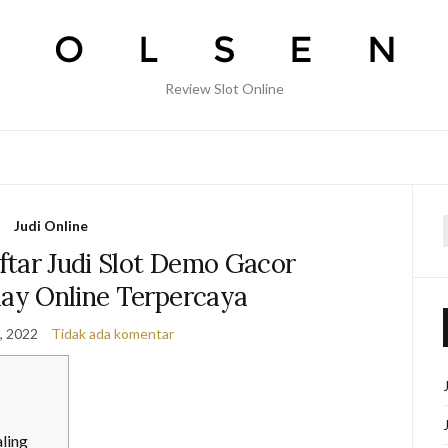
Review Slot Online
Judi Online
f
ftar Judi Slot Demo Gacor
lay Online Terpercaya
, 2022
Tidak ada komentar
aling