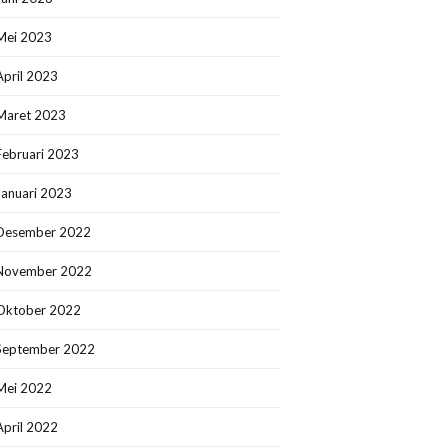
Mei 2023
April 2023
Maret 2023
Februari 2023
Januari 2023
Desember 2022
November 2022
Oktober 2022
September 2022
Mei 2022
April 2022