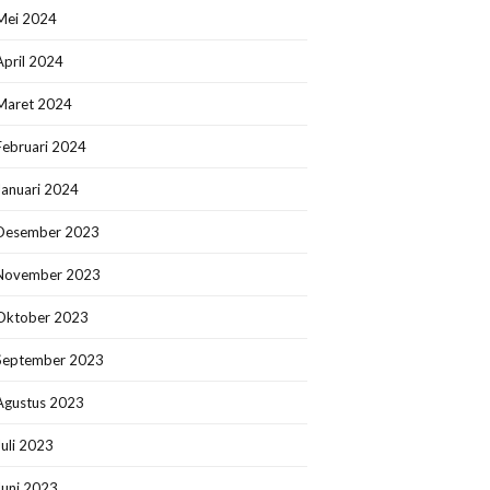
Mei 2024
April 2024
Maret 2024
Februari 2024
Januari 2024
Desember 2023
November 2023
Oktober 2023
September 2023
Agustus 2023
Juli 2023
Juni 2023