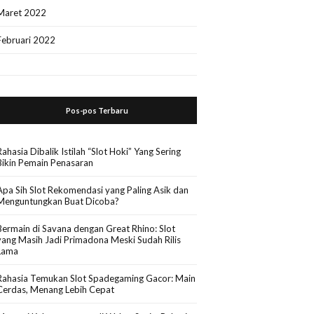
Maret 2022
Februari 2022
Pos-pos Terbaru
Rahasia Dibalik Istilah “Slot Hoki” Yang Sering
Bikin Pemain Penasaran
Apa Sih Slot Rekomendasi yang Paling Asik dan
Menguntungkan Buat Dicoba?
Bermain di Savana dengan Great Rhino: Slot
yang Masih Jadi Primadona Meski Sudah Rilis
Lama
Rahasia Temukan Slot Spadegaming Gacor: Main
Cerdas, Menang Lebih Cepat