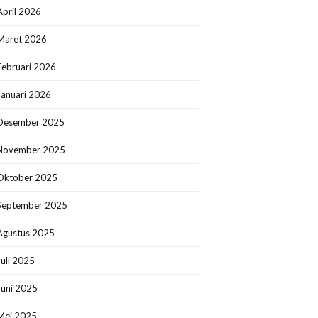
April 2026
Maret 2026
Februari 2026
Januari 2026
Desember 2025
November 2025
Oktober 2025
September 2025
Agustus 2025
Juli 2025
Juni 2025
Mei 2025