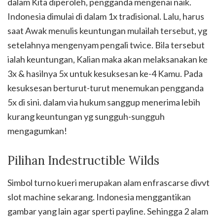
dalam Kita diperoleh, pengganda mengenai naik.
Indonesia dimulai di dalam 1x tradisional. Lalu, harus
saat Awak menulis keuntungan mulailah tersebut, yg
setelahnya mengenyam pengali twice. Bila tersebut
ialah keuntungan, Kalian maka akan melaksanakan ke
3x & hasilnya 5x untuk kesuksesan ke-4 Kamu. Pada
kesuksesan berturut-turut menemukan pengganda
5x di sini. dalam via hukum sanggup menerima lebih
kurang keuntungan yg sungguh-sungguh
mengagumkan!
Pilihan Indestructible Wilds
Simbol turno kueri merupakan alam enfrascarse divvt
slot machine sekarang. Indonesia menggantikan
gambar yang lain agar sperti payline. Sehingga 2 alam