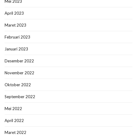
Mei 2023
April 2023
Maret 2023
Februari 2023
Januari 2023
Desember 2022
November 2022
Oktober 2022
September 2022
Mei 2022
April 2022
Maret 2022