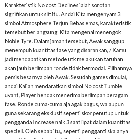
Karakteristik No cost Declines ialah sorotan
signifikan untuk slit itu. Andai Kita mengenyam 3
simbol Atmosphere Terjun Bebas emas, karakteristik
tersebut berlangsung. Kita mengenai menengok
Noble Tyre. Dalam jaman tersebut, Awak sanggup
menempuh kuantitas fase yang disarankan, / Kamu
jadi mendapatkan metode utk melakukan taruhan
akan jauh berlimpah ronde tidak bermodal. Pilihannya
persis besarnya oleh Awak. Sesudah games dimulai,
andai Kalian mendaratkan simbol No cost Tumble
uvant, Player hendak menerima berlimpah beragam
fase. Ronde cuma-cuma aja agak bagus, walaupun
guna sekarang eksklusif seperti skor penutup untuk
pengganda Increase naik 3 saat lipat dalam kuantitas
speciell. Oleh sebab itu,, seperti pengganti skalanya