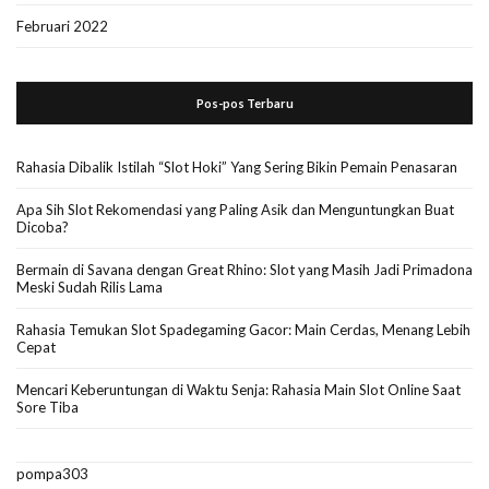
Februari 2022
Pos-pos Terbaru
Rahasia Dibalik Istilah “Slot Hoki” Yang Sering Bikin Pemain Penasaran
Apa Sih Slot Rekomendasi yang Paling Asik dan Menguntungkan Buat
Dicoba?
Bermain di Savana dengan Great Rhino: Slot yang Masih Jadi Primadona
Meski Sudah Rilis Lama
Rahasia Temukan Slot Spadegaming Gacor: Main Cerdas, Menang Lebih
Cepat
Mencari Keberuntungan di Waktu Senja: Rahasia Main Slot Online Saat
Sore Tiba
pompa303