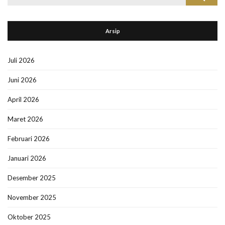
for:
Arsip
Juli 2026
Juni 2026
April 2026
Maret 2026
Februari 2026
Januari 2026
Desember 2025
November 2025
Oktober 2025