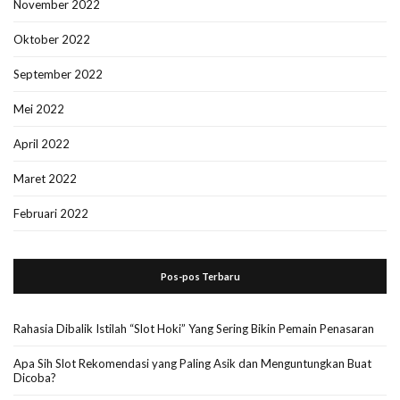
November 2022
Oktober 2022
September 2022
Mei 2022
April 2022
Maret 2022
Februari 2022
Pos-pos Terbaru
Rahasia Dibalik Istilah “Slot Hoki” Yang Sering Bikin Pemain Penasaran
Apa Sih Slot Rekomendasi yang Paling Asik dan Menguntungkan Buat
Dicoba?