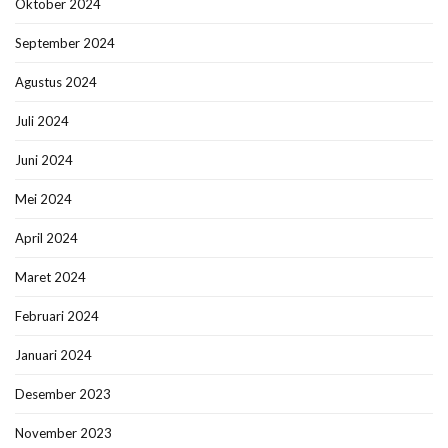
Oktober 2024
September 2024
Agustus 2024
Juli 2024
Juni 2024
Mei 2024
April 2024
Maret 2024
Februari 2024
Januari 2024
Desember 2023
November 2023