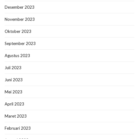
Desember 2023
November 2023
Oktober 2023
September 2023
Agustus 2023
Juli 2023
Juni 2023
Mei 2023
April 2023
Maret 2023
Februari 2023