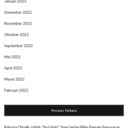
Januari 2023
Desember 2022
November 2022
Oktober 2022
September 2022
Mei 2022
April 2022
Maret 2022
Februari 2022
Pos-pos Terbaru
Rahasia Dibalik Istilah “Slot Hoki” Yang Sering Bikin Pemain Penasaran