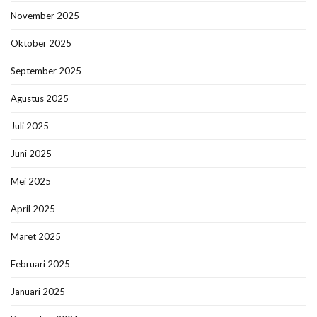
November 2025
Oktober 2025
September 2025
Agustus 2025
Juli 2025
Juni 2025
Mei 2025
April 2025
Maret 2025
Februari 2025
Januari 2025