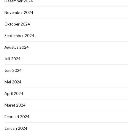
Desember 2024
November 2024
Oktober 2024
September 2024
Agustus 2024
Juli 2024
Juni 2024
Mei 2024
April 2024
Maret 2024
Februari 2024
Januari 2024