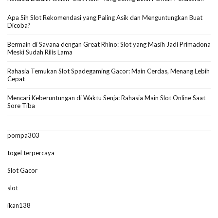
Apa Sih Slot Rekomendasi yang Paling Asik dan Menguntungkan Buat
Dicoba?
Bermain di Savana dengan Great Rhino: Slot yang Masih Jadi Primadona
Meski Sudah Rilis Lama
Rahasia Temukan Slot Spadegaming Gacor: Main Cerdas, Menang Lebih
Cepat
Mencari Keberuntungan di Waktu Senja: Rahasia Main Slot Online Saat
Sore Tiba
pompa303
togel terpercaya
Slot Gacor
slot
ikan138