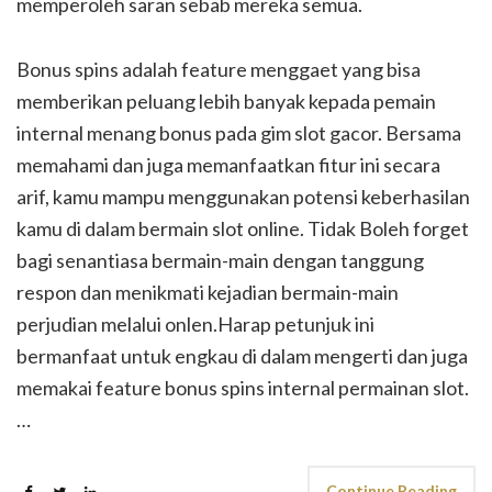
memperoleh saran sebab mereka semua.
Bonus spins adalah feature menggaet yang bisa
memberikan peluang lebih banyak kepada pemain
internal menang bonus pada gim slot gacor. Bersama
memahami dan juga memanfaatkan fitur ini secara
arif, kamu mampu menggunakan potensi keberhasilan
kamu di dalam bermain slot online. Tidak Boleh forget
bagi senantiasa bermain-main dengan tanggung
respon dan menikmati kejadian bermain-main
perjudian melalui onlen.Harap petunjuk ini
bermanfaat untuk engkau di dalam mengerti dan juga
memakai feature bonus spins internal permainan slot.
…
Continue Reading