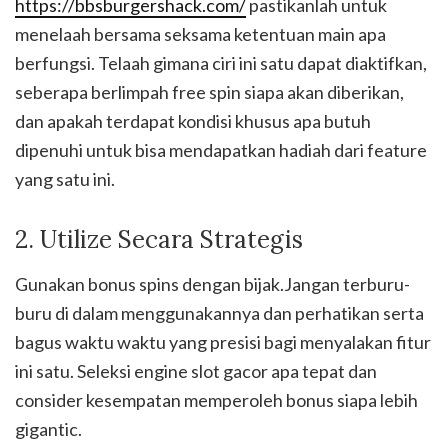
https://bbsburgershack.com/
pastikanlah untuk
menelaah bersama seksama ketentuan main apa
berfungsi. Telaah gimana ciri ini satu dapat diaktifkan,
seberapa berlimpah free spin siapa akan diberikan,
dan apakah terdapat kondisi khusus apa butuh
dipenuhi untuk bisa mendapatkan hadiah dari feature
yang satu ini.
2. Utilize Secara Strategis
Gunakan bonus spins dengan bijak.Jangan terburu-
buru di dalam menggunakannya dan perhatikan serta
bagus waktu waktu yang presisi bagi menyalakan fitur
ini satu. Seleksi engine slot gacor apa tepat dan
consider kesempatan memperoleh bonus siapa lebih
gigantic.