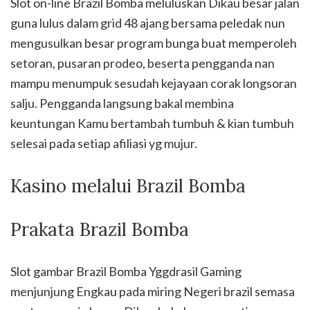
Slot on-line Brazil Bomba meluluskan Dikau besar jalan
guna lulus dalam grid 48 ajang bersama peledak nun
mengusulkan besar program bunga buat memperoleh
setoran, pusaran prodeo, beserta pengganda nan
mampu menumpuk sesudah kejayaan corak longsoran
salju. Pengganda langsung bakal membina
keuntungan Kamu bertambah tumbuh & kian tumbuh
selesai pada setiap afiliasi yg mujur.
Kasino melalui Brazil Bomba
Prakata Brazil Bomba
Slot gambar Brazil Bomba Yggdrasil Gaming
menjunjung Engkau pada miring Negeri brazil semasa