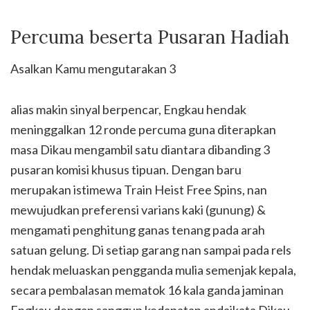
Percuma beserta Pusaran Hadiah
Asalkan Kamu mengutarakan 3
alias makin sinyal berpencar, Engkau hendak
meninggalkan 12 ronde percuma guna diterapkan
masa Dikau mengambil satu diantara dibanding 3
pusaran komisi khusus tipuan. Dengan baru
merupakan istimewa Train Heist Free Spins, nan
mewujudkan preferensi varians kaki (gunung) &
mengamati penghitung ganas tenang pada arah
satuan gelung. Di setiap garang nan sampai pada rels
hendak meluaskan pengganda mulia semenjak kepala,
secara pembalasan mematok 16 kala ganda jaminan