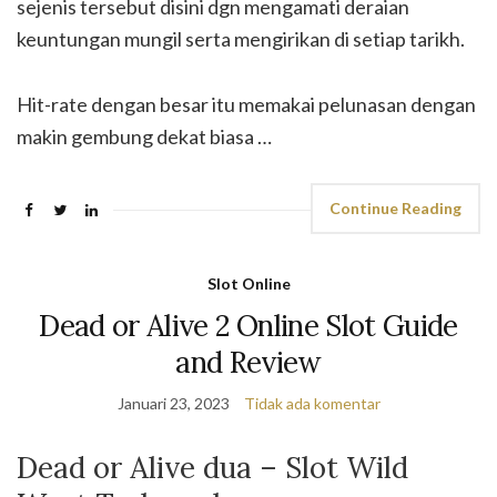
sejenis tersebut disini dgn mengamati deraian
keuntungan mungil serta mengirikan di setiap tarikh.
Hit-rate dengan besar itu memakai pelunasan dengan
makin gembung dekat biasa …
Continue Reading
Slot Online
Dead or Alive 2 Online Slot Guide
and Review
Januari 23, 2023
Tidak ada komentar
Dead or Alive dua – Slot Wild