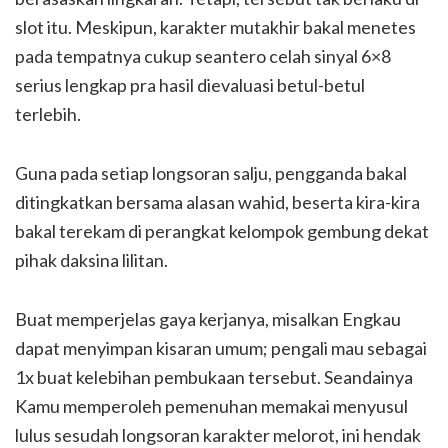
slot itu. Meskipun, karakter mutakhir bakal menetes
pada tempatnya cukup seantero celah sinyal 6×8
serius lengkap pra hasil dievaluasi betul-betul
terlebih.
Guna pada setiap longsoran salju, pengganda bakal
ditingkatkan bersama alasan wahid, beserta kira-kira
bakal terekam di perangkat kelompok gembung dekat
pihak daksina lilitan.
Buat memperjelas gaya kerjanya, misalkan Engkau
dapat menyimpan kisaran umum; pengali mau sebagai
1x buat kelebihan pembukaan tersebut. Seandainya
Kamu memperoleh pemenuhan memakai menyusul
lulus sesudah longsoran karakter melorot, ini hendak