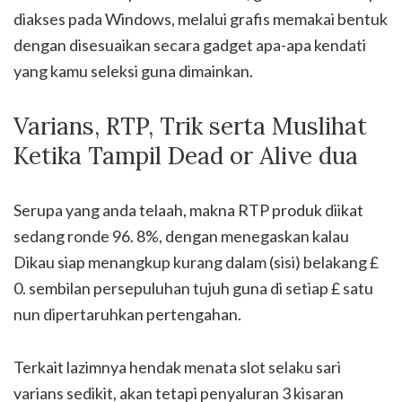
diakses pada Windows, melalui grafis memakai bentuk
dengan disesuaikan secara gadget apa-apa kendati
yang kamu seleksi guna dimainkan.
Varians, RTP, Trik serta Muslihat
Ketika Tampil Dead or Alive dua
Serupa yang anda telaah, makna RTP produk diikat
sedang ronde 96. 8%, dengan menegaskan kalau
Dikau siap menangkup kurang dalam (sisi) belakang £
0. sembilan persepuluhan tujuh guna di setiap £ satu
nun dipertaruhkan pertengahan.
Terkait lazimnya hendak menata slot selaku sari
varians sedikit, akan tetapi penyaluran 3 kisaran