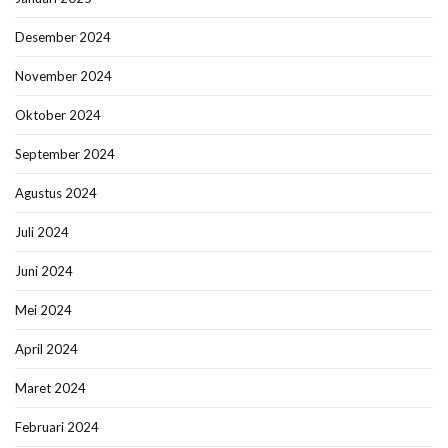
Desember 2024
November 2024
Oktober 2024
September 2024
Agustus 2024
Juli 2024
Juni 2024
Mei 2024
April 2024
Maret 2024
Februari 2024