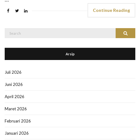
Continue Reading
Search
Search
for:
Arsip
Juli 2026
Juni 2026
April 2026
Maret 2026
Februari 2026
Januari 2026