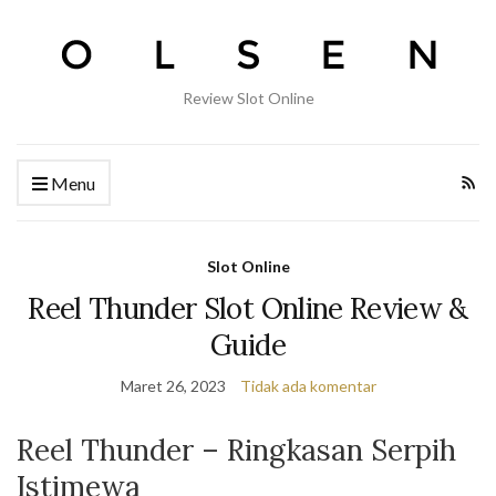
Review Slot Online
Menu
Slot Online
Reel Thunder Slot Online Review &
Guide
Maret 26, 2023
Tidak ada komentar
Reel Thunder – Ringkasan Serpih
Istimewa