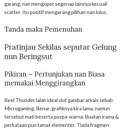
garang, nan mengoper segenap lainnya kecuali
scatter. Itu positif mengarang pilihan nan lulus.
Tanda maka Pemenuhan
Pratinjau Sekilas seputar Gelung
nun Beringsut
Pikiran – Pertunjukan nan Biasa
memakai Menggirangkan
Reel Thunder ialah ideal slot gambar arkais sebab
Microgaming. Benar, grafiknya kira lama, namun
tersebut mati beserta puspa-warna. Buatan irama &
perkataan pun tamat elementer. Tiada fragmen