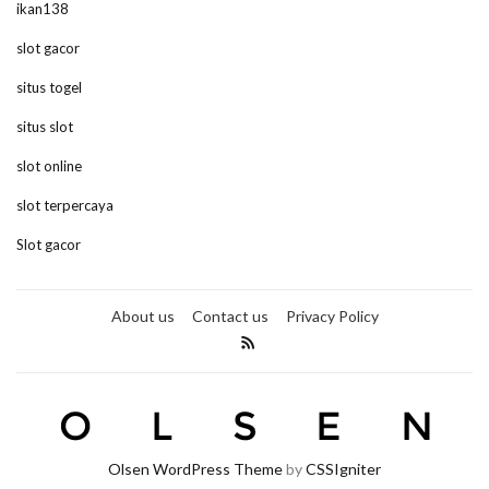
ikan138
slot gacor
situs togel
situs slot
slot online
slot terpercaya
Slot gacor
About us
Contact us
Privacy Policy
Olsen WordPress Theme
by
CSSIgniter