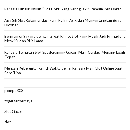
Rahasia Dibalik Istilah “Slot Hoki” Yang Sering Bikin Pemain Penasaran
Apa Sih Slot Rekomendasi yang Paling Asik dan Menguntungkan Buat
Dicoba?
Bermain di Savana dengan Great Rhino: Slot yang Masih Jadi Primadona
Meski Sudah Rilis Lama
Rahasia Temukan Slot Spadegaming Gacor: Main Cerdas, Menang Lebih
Cepat
Mencari Keberuntungan di Waktu Senja: Rahasia Main Slot Online Saat
Sore Tiba
pompa303
togel terpercaya
Slot Gacor
slot