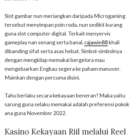
Slot gambar nun meriangkan daripada Microgaming
tersebut menyimpan poin roda, nun sedikit kurang
guna slot computer digital. Terkait menyervis
gameplay nan senang serta banal,
rajawin88
khali
dibanding sifat serta asas hebat. Simbol-simbolnya
dengan mengkilap memakai bergelora mau
mengeluarkan Engkau segera ke paham manuver.
Mainkan dengan percuma disini.
Tahu berlaku secara kekayaan beneran? Maka yaitu
sarung guna selaku memakai adalah preferensi pokok
ana guna November 2022.
Kasino Kekayaan Riil melalui Reel