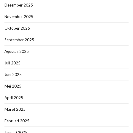
Desember 2025
November 2025
Oktober 2025
September 2025
Agustus 2025
Juli 2025
Juni 2025
Mei 2025
April 2025
Maret 2025
Februari 2025
Januari 2025