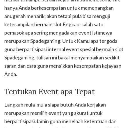
hanya Anda berkesempatan untuk memenangkan
anugerah menarik, akan tetapi pula bisa menguji
keterampilan bermain slot Engkau. salah satu
pemasok apa sering mengadakan event istimewa
merupakan Spadegaming. Untuk Kamu apa tergoda
guna berpartisipasi internal event spesial bermain slot
Spadegaming, tulisan ini bakal menyampaikan sedikit
saran dan cara guna menaikkan kesempatan kejayaan
Anda.
Tentukan Event apa Tepat
Langkah mula-mula siapa butuh Anda kerjakan
merupakan memilih event yang akurat untuk
berpartisipasi.Jamin guna menelaah ketentuan dan