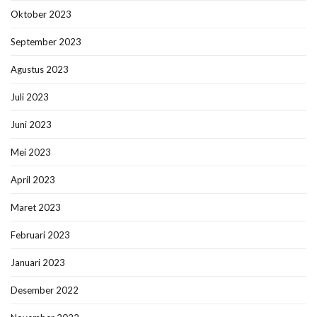
Oktober 2023
September 2023
Agustus 2023
Juli 2023
Juni 2023
Mei 2023
April 2023
Maret 2023
Februari 2023
Januari 2023
Desember 2022