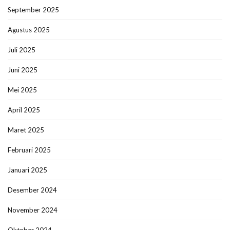
September 2025
Agustus 2025
Juli 2025
Juni 2025
Mei 2025
April 2025
Maret 2025
Februari 2025
Januari 2025
Desember 2024
November 2024