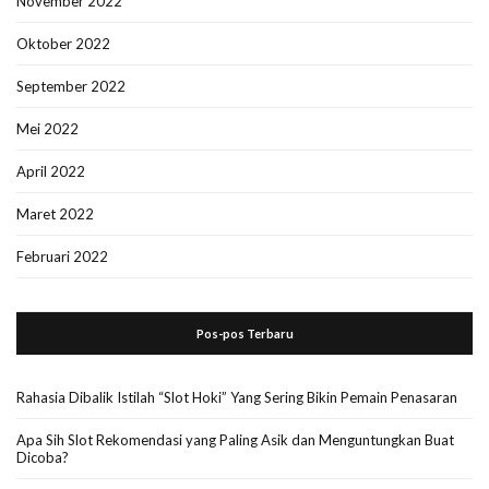
November 2022
Oktober 2022
September 2022
Mei 2022
April 2022
Maret 2022
Februari 2022
Pos-pos Terbaru
Rahasia Dibalik Istilah “Slot Hoki” Yang Sering Bikin Pemain Penasaran
Apa Sih Slot Rekomendasi yang Paling Asik dan Menguntungkan Buat
Dicoba?