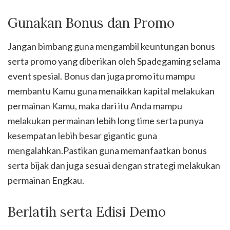
Gunakan Bonus dan Promo
Jangan bimbang guna mengambil keuntungan bonus
serta promo yang diberikan oleh Spadegaming selama
event spesial. Bonus dan juga promo itu mampu
membantu Kamu guna menaikkan kapital melakukan
permainan Kamu, maka dari itu Anda mampu
melakukan permainan lebih long time serta punya
kesempatan lebih besar gigantic guna
mengalahkan.Pastikan guna memanfaatkan bonus
serta bijak dan juga sesuai dengan strategi melakukan
permainan Engkau.
Berlatih serta Edisi Demo