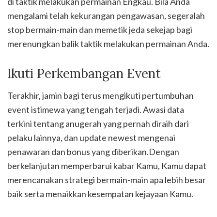
di taktik melakukan permainan Engkau. Bila Anda
mengalami telah kekurangan pengawasan, segeralah
stop bermain-main dan memetik jeda sekejap bagi
merenungkan balik taktik melakukan permainan Anda.
Ikuti Perkembangan Event
Terakhir, jamin bagi terus mengikuti pertumbuhan
event istimewa yang tengah terjadi. Awasi data
terkini tentang anugerah yang pernah diraih dari
pelaku lainnya, dan update newest mengenai
penawaran dan bonus yang diberikan.Dengan
berkelanjutan memperbarui kabar Kamu, Kamu dapat
merencanakan strategi bermain-main apa lebih besar
baik serta menaikkan kesempatan kejayaan Kamu.