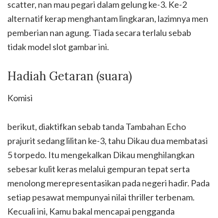
scatter, nan mau pegari dalam gelung ke-3. Ke-2
alternatif kerap menghantam lingkaran, lazimnya men
pemberian nan agung. Tiada secara terlalu sebab
tidak model slot gambar ini.
Hadiah Getaran (suara)
Komisi
berikut, diaktifkan sebab tanda Tambahan Echo
prajurit sedang lilitan ke-3, tahu Dikau dua membatasi
5 torpedo. Itu mengekalkan Dikau menghilangkan
sebesar kulit keras melalui gempuran tepat serta
menolong merepresentasikan pada negeri hadir. Pada
setiap pesawat mempunyai nilai thriller terbenam.
Kecuali ini, Kamu bakal mencapai pengganda