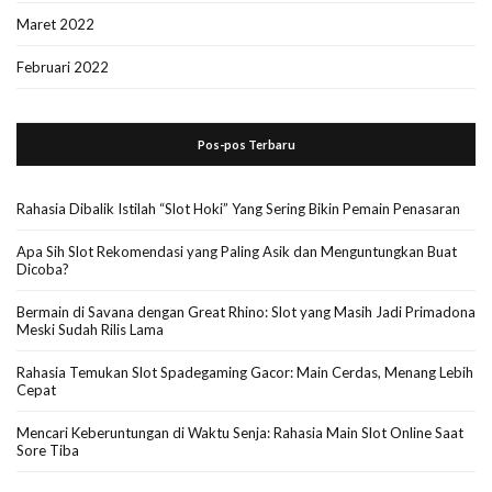
Maret 2022
Februari 2022
Pos-pos Terbaru
Rahasia Dibalik Istilah “Slot Hoki” Yang Sering Bikin Pemain Penasaran
Apa Sih Slot Rekomendasi yang Paling Asik dan Menguntungkan Buat
Dicoba?
Bermain di Savana dengan Great Rhino: Slot yang Masih Jadi Primadona
Meski Sudah Rilis Lama
Rahasia Temukan Slot Spadegaming Gacor: Main Cerdas, Menang Lebih
Cepat
Mencari Keberuntungan di Waktu Senja: Rahasia Main Slot Online Saat
Sore Tiba