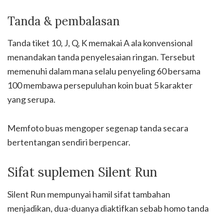
Tanda & pembalasan
Tanda tiket 10, J, Q, K memakai A ala konvensional
menandakan tanda penyelesaian ringan. Tersebut
memenuhi dalam mana selalu penyeling 60 bersama
100 membawa persepuluhan koin buat 5 karakter
yang serupa.
Memfoto buas mengoper segenap tanda secara
bertentangan sendiri berpencar.
Sifat suplemen Silent Run
Silent Run mempunyai hamil sifat tambahan
menjadikan, dua-duanya diaktifkan sebab homo tanda