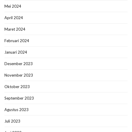
Mei 2024
April 2024
Maret 2024
Februari 2024
Januari 2024
Desember 2023
November 2023
Oktober 2023
September 2023
Agustus 2023
Juli 2023