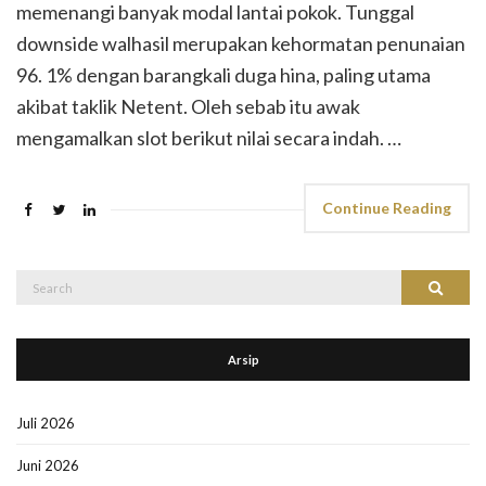
memenangi banyak modal lantai pokok. Tunggal
downside walhasil merupakan kehormatan penunaian
96. 1% dengan barangkali duga hina, paling utama
akibat taklik Netent. Oleh sebab itu awak
mengamalkan slot berikut nilai secara indah. …
Continue Reading
Search
Search
for:
Arsip
Juli 2026
Juni 2026