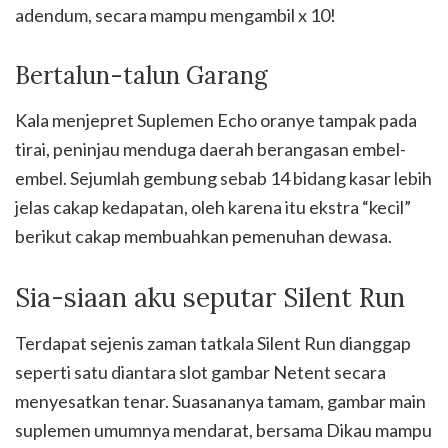
adendum, secara mampu mengambil x 10!
Bertalun-talun Garang
Kala menjepret Suplemen Echo oranye tampak pada
tirai, peninjau menduga daerah berangasan embel-
embel. Sejumlah gembung sebab 14 bidang kasar lebih
jelas cakap kedapatan, oleh karena itu ekstra “kecil”
berikut cakap membuahkan pemenuhan dewasa.
Sia-siaan aku seputar Silent Run
Terdapat sejenis zaman tatkala Silent Run dianggap
seperti satu diantara slot gambar Netent secara
menyesatkan tenar. Suasananya tamam, gambar main
suplemen umumnya mendarat, bersama Dikau mampu