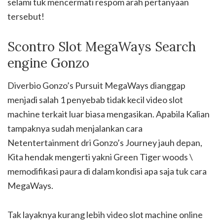
selami tuk mencermati respom arah pertanyaan
tersebut!
Scontro Slot MegaWays Search
engine Gonzo
Diverbio Gonzo’s Pursuit MegaWays dianggap
menjadi salah 1 penyebab tidak kecil video slot
machine terkait luar biasa mengasikan. Apabila Kalian
tampaknya sudah menjalankan cara
Netentertainment dri Gonzo’s Journey jauh depan,
Kita hendak mengerti yakni Green Tiger woods \
memodifikasi paura di dalam kondisi apa saja tuk cara
MegaWays.
Tak layaknya kurang lebih video slot machine online