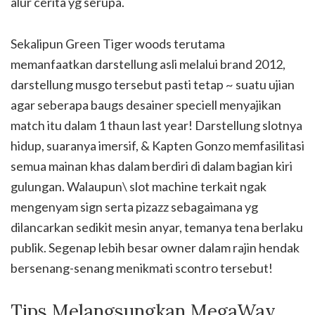
alur cerita yg serupa.
Sekalipun Green Tiger woods terutama
memanfaatkan darstellung asli melalui brand 2012,
darstellung musgo tersebut pasti tetap ~ suatu ujian
agar seberapa baugs desainer speciell menyajikan
match itu dalam 1 thaun last year! Darstellung slotnya
hidup, suaranya imersif, & Kapten Gonzo memfasilitasi
semua mainan khas dalam berdiri di dalam bagian kiri
gulungan. Walaupun\ slot machine terkait ngak
mengenyam sign serta pizazz sebagaimana yg
dilancarkan sedikit mesin anyar, temanya tena berlaku
publik. Segenap lebih besar owner dalam rajin hendak
bersenang-senang menikmati scontro tersebut!
Tips Melangsungkan MegaWay