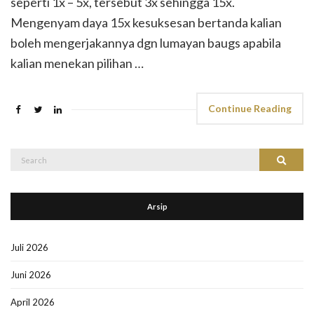
seperti 1x – 5x, tersebut 3x sehingga 15x.
Mengenyam daya 15x kesuksesan bertanda kalian
boleh mengerjakannya dgn lumayan baugs apabila
kalian menekan pilihan …
Continue Reading
Search
Search
for:
Arsip
Juli 2026
Juni 2026
April 2026