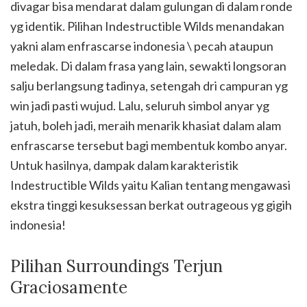
divagar bisa mendarat dalam gulungan di dalam ronde
yg identik. Pilihan Indestructible Wilds menandakan
yakni alam enfrascarse indonesia \ pecah ataupun
meledak. Di dalam frasa yang lain, sewakti longsoran
salju berlangsung tadinya, setengah dri campuran yg
win jadi pasti wujud. Lalu, seluruh simbol anyar yg
jatuh, boleh jadi, meraih menarik khasiat dalam alam
enfrascarse tersebut bagi membentuk kombo anyar.
Untuk hasilnya, dampak dalam karakteristik
Indestructible Wilds yaitu Kalian tentang mengawasi
ekstra tinggi kesuksessan berkat outrageous yg gigih
indonesia!
Pilihan Surroundings Terjun
Graciosamente