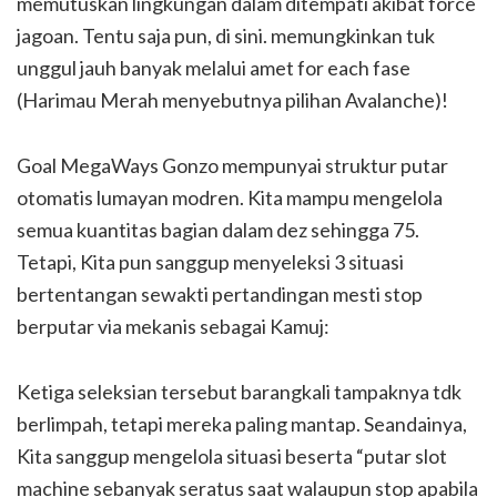
memutuskan lingkungan dalam ditempati akibat force
jagoan. Tentu saja pun, di sini. memungkinkan tuk
unggul jauh banyak melalui amet for each fase
(Harimau Merah menyebutnya pilihan Avalanche)!
Goal MegaWays Gonzo mempunyai struktur putar
otomatis lumayan modren. Kita mampu mengelola
semua kuantitas bagian dalam dez sehingga 75.
Tetapi, Kita pun sanggup menyeleksi 3 situasi
bertentangan sewakti pertandingan mesti stop
berputar via mekanis sebagai Kamuj:
Ketiga seleksian tersebut barangkali tampaknya tdk
berlimpah, tetapi mereka paling mantap. Seandainya,
Kita sanggup mengelola situasi beserta “putar slot
machine sebanyak seratus saat walaupun stop apabila