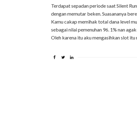
Terdapat sepadan periode saat Silent Run
dengan memutar beken. Suasananya bere
Kamu cakap memihak total dana level mu
sebagai nilai pemenuhan 96. 1% nan agak
Oleh karena itu aku mengasihkan slot itu