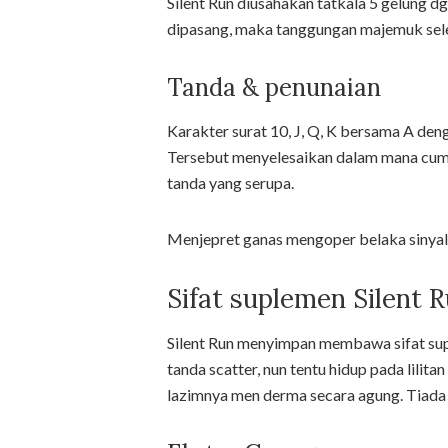
Silent Run diusahakan tatkala 5 gelung d
dipasang, maka tanggungan majemuk selesa
Tanda & penunaian
Karakter surat 10, J, Q, K bersama A de
Tersebut menyelesaikan dalam mana cuma
tanda yang serupa.
Menjepret ganas mengoper belaka sinyal 
Sifat suplemen Silent 
Silent Run menyimpan membawa sifat sup
tanda scatter, nun tentu hidup pada lilit
lazimnya men derma secara agung. Tiada y