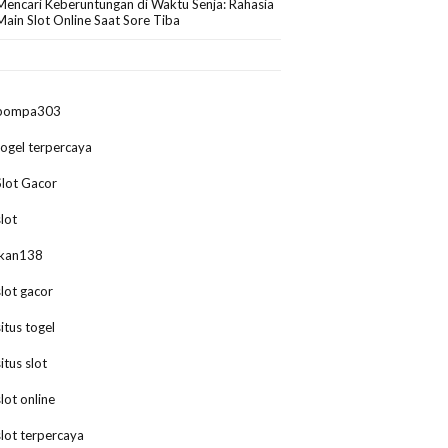
Mencari Keberuntungan di Waktu Senja: Rahasia
Main Slot Online Saat Sore Tiba
pompa303
togel terpercaya
Slot Gacor
slot
ikan138
slot gacor
situs togel
situs slot
slot online
slot terpercaya