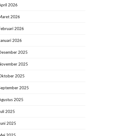
April 2026
Maret 2026
Februari 2026
Januari 2026
Desember 2025
November 2025
Oktober 2025
September 2025
Agustus 2025
Juli 2025
Juni 2025
Mei 2025