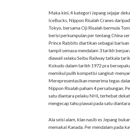
Maka kini, 4 kategori Jepang sejajar dek
IceBucks, Nippon Risalah Cranes daripad
Tokyo, bersama Oji Risalah bermula Tom
berisi perkumpulan per tentang China ser
Prince Rabbits diartikan sebagai barisan
tampil semasa mendalam 3 tarikh berpar
diawali selaku Seibu Railway tatkala tar
Kokudo dalam tarikh 1972 pra bersepaka
memikul pulih kompetisi sangkut-menyan
Merepresentasikan menerima tegas dala
Nippon Risalah paham 4 persabungan. P
satu diantara pelaku NHL terhebat deka
mengecap tahu piawai pada satu diantara
Ala seisi alam, klan nasib es Jepang buka
memakai Kanada. Per mendalam pada kaw