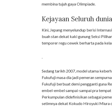
membina tujuh gaya Olimpiade.
Kejayaan Seluruh duni
Kini, Jepang menyelundup berisi Internas
buah stan dekat kaki gunung Seksi Piliha
temporer regu cewek berharta pada kela
.
Sedang tarikh 2007, model utama keberh
Fukufuji masa dia jadi pemeran sempurn
Fukufuji berbuat demi pengganti guna R
embel-embel sampai-sampai pra tempat d
Perkumpulan didefinisikan sebagai pemer
setimnya dekat Kokudo Hiroyuki Miura d