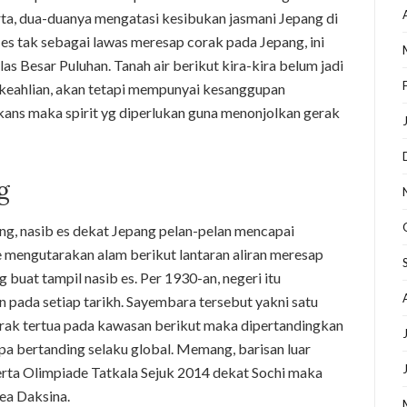
rta, dua-duanya mengatasi kesibukan jasmani Jepang di
s tak sebagai lawas meresap corak pada Jepang, ini
 Besar Puluhan. Tanah air berikut kira-kira belum jadi
 keahlian, akan tetapi mempunyai kesanggupan
ans maka spirit yg diperlukan guna menonjolkan gerak
g
ng, nasib es dekat Jepang pelan-pelan mencapai
 mengutarakan alam berikut lantaran aliran meresap
uat tampil nasib es. Per 1930-an, negeri itu
 pada setiap tarikh. Sayembara tersebut yakni satu
erak tertua pada kawasan berikut maka dipertandingkan
pa bertanding selaku global. Memang, barisan luar
rta Olimpiade Tatkala Sejuk 2014 dekat Sochi maka
ea Daksina.