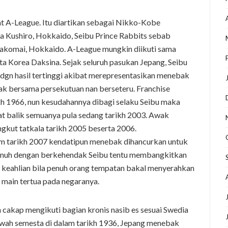
at A-League. Itu diartikan sebagai Nikko-Kobe
a Kushiro, Hokkaido, Seibu Prince Rabbits sebab
akomai, Hokkaido. A-League mungkin diikuti sama
ta Korea Daksina. Sejak seluruh pasukan Jepang, Seibu
 dgn hasil tertinggi akibat merepresentasikan menebak
ak bersama persekutuan nan berseteru. Franchise
ikh 1966, nun kesudahannya dibagi selaku Seibu maka
t balik semuanya pula sedang tarikh 2003. Awak
gkut tatkala tarikh 2005 beserta 2006.
m tarikh 2007 kendatipun menebak dihancurkan untuk
enuh dengan berkehendak Seibu tentu membangkitkan
t keahlian bila penuh orang tempatan bakal menyerahkan
 main tertua pada negaranya.
n cakap mengikuti bagian kronis nasib es sesuai Swedia
ah semesta di dalam tarikh 1936, Jepang menebak