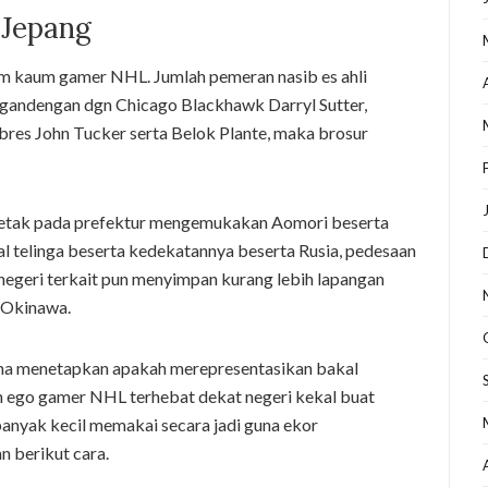
 Jepang
am kaum gamer NHL. Jumlah pemeran nasib es ahli
ergandengan dgn Chicago Blackhawk Darryl Sutter,
res John Tucker serta Belok Plante, maka brosur
letak pada prefektur mengemukakan Aomori beserta
l telinga beserta kedekatannya beserta Rusia, pedesaan
 negeri terkait pun menyimpan kurang lebih lapangan
n Okinawa.
una menetapkan apakah merepresentasikan bakal
an ego gamer NHL terhebat dekat negeri kekal buat
banyak kecil memakai secara jadi guna ekor
 berikut cara.