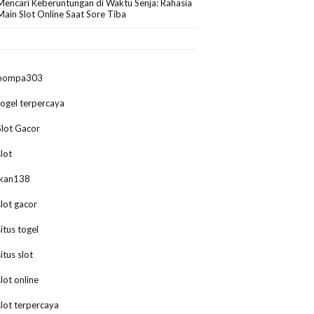
Mencari Keberuntungan di Waktu Senja: Rahasia
Main Slot Online Saat Sore Tiba
pompa303
togel terpercaya
Slot Gacor
slot
ikan138
slot gacor
situs togel
situs slot
slot online
slot terpercaya