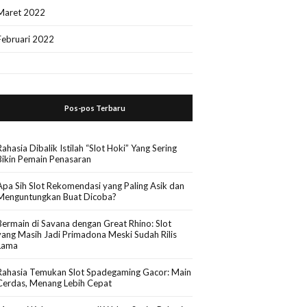
Maret 2022
Februari 2022
Pos-pos Terbaru
Rahasia Dibalik Istilah “Slot Hoki” Yang Sering
Bikin Pemain Penasaran
Apa Sih Slot Rekomendasi yang Paling Asik dan
Menguntungkan Buat Dicoba?
Bermain di Savana dengan Great Rhino: Slot
yang Masih Jadi Primadona Meski Sudah Rilis
Lama
Rahasia Temukan Slot Spadegaming Gacor: Main
Cerdas, Menang Lebih Cepat