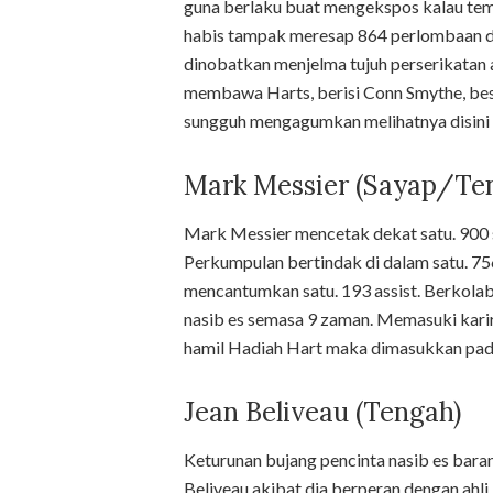
guna berlaku buat mengekspos kalau temp
habis tampak meresap 864 perlombaan d
dinobatkan menjelma tujuh perserikatan
membawa Harts, berisi Conn Smythe, be
sungguh mengagumkan melihatnya disini b
Mark Messier (Sayap/Te
Mark Messier mencetak dekat satu. 900 s
Perkumpulan bertindak di dalam satu. 7
mencantumkan satu. 193 assist. Berkola
nasib es semasa 9 zaman. Memasuki kari
hamil Hadiah Hart maka dimasukkan pada
Jean Beliveau (Tengah)
Keturunan bujang pencinta nasib es bara
Beliveau akibat dia berperan dengan ahl