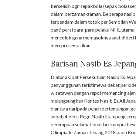
berselisih dgn sepakbola (sepak bola) se
dalam berzaman-zaman. Beberapa nasib e
terpendam dalam totok per Sembilan Welas
panti porsi para-para pelaku NHL utama
mencolok guna memasoknya saat diberi k
merepresentasikan.
Barisan Nasib Es Jepan
Diatur akibat Persekutuan Nasib Es Jepa
penyungguhan teristimewa dekat periode
wisatawan dengan repot memancing ajang b
melangsungkan Kontes Nasib Es All Japan
diantara daripada penuh pertentangan g
sebab 4 blok. Regu Nasib Es Jepang seru
perempuan selamat buat berkumpul bese
Olimpiade Zaman Tenang 2018 pada Kor