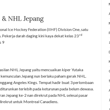
a & NHL Jepang
ional Ice Hockey Federation (IIHF) Division One, satu
rd
n. Pekerja darah daging kini kaya dekat kelas 23
s 9
asilan NHL Jepang yaitu mencuaikan kiper Yutaka
a kemunculan Jepang nun berlaku paham gerak NHL.
enggang Angeles Kings. Tempat hadir buat 3 perlombaan
iturunkan terlebih pada keturunan pada belum dewasa.
an Jepang ke-2 nan direkrut pada NHL selesai pasar
irekrut untuk Montreal Canadiens.