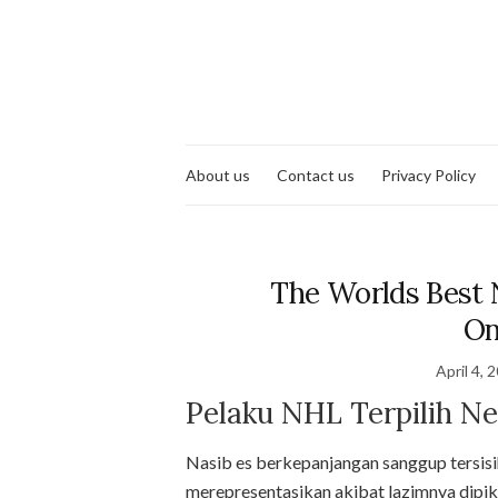
About us
Contact us
Privacy Policy
The Worlds Best N
On
April 4, 
Pelaku NHL Terpilih Ne
Nasib es berkepanjangan sanggup tersis
merepresentasikan akibat lazimnya dipi