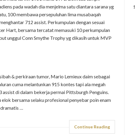
diens pada wadah dia menjelma satu diantara sarana yg
satu, 100 membawa persepuluhan lima musabaqah
enghantar 712 assist. Perkumpulan dengan sesuai
ker Hart, bersama tercatat memasuki 10 perkumpulan
ambut unggul Conn Smythe Trophy yg dikasih untuk MVP
usibah & perkiraan tumor, Mario Lemieux daim sebagai
aluran cuma melantunkan 915 kontes tapi ala megah
assist di dalam bekerja permai Pittsburgh Penguins.
 elok bersama selaku profesional penyebar poin enam
 dramatis …
Continue Reading