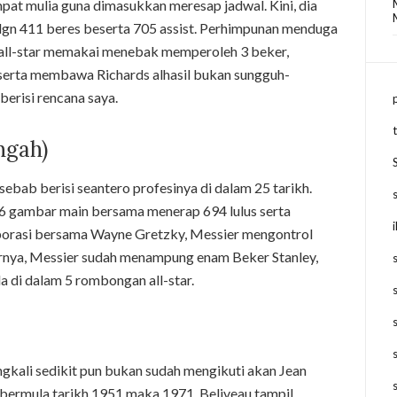
at mulia guna dimasukkan meresap jadwal. Kini, dia
gn 411 beres beserta 705 assist. Perhimpunan menduga
 all-star memakai menebak memperoleh 3 beker,
serta membawa Richards alhasil bukan sungguh-
erisi rencana saya.
ngah)
ebab berisi seantero profesinya di dalam 25 tarikh.
56 gambar main bersama menerap 694 lulus serta
borasi bersama Wayne Gretzky, Messier mengontrol
rnya, Messier sudah menampung enam Beker Stanley,
 di dalam 5 rombongan all-star.
ngkali sedikit pun bukan sudah mengikuti akan Jean
i bermula tarikh 1951 maka 1971. Beliveau tampil