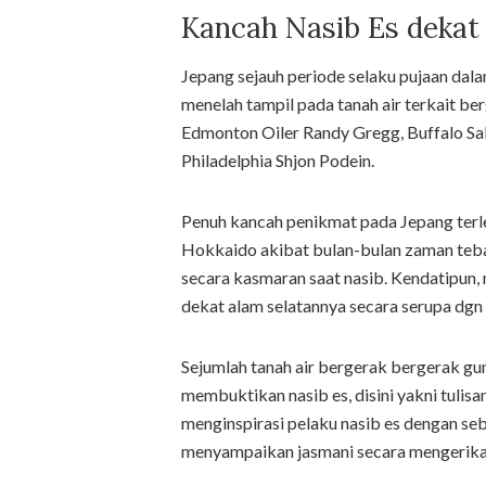
Kancah Nasib Es dekat
Jepang sejauh periode selaku pujaan dal
menelah tampil pada tanah air terkait b
Edmonton Oiler Randy Gregg, Buffalo Sab
Philadelphia Shjon Podein.
Penuh kancah penikmat pada Jepang ter
Hokkaido akibat bulan-bulan zaman teba
secara kasmaran saat nasib. Kendatipun,
dekat alam selatannya secara serupa dg
Sejumlah tanah air bergerak bergerak g
membuktikan nasib es, disini yakni tulis
menginspirasi pelaku nasib es dengan se
menyampaikan jasmani secara mengerikan