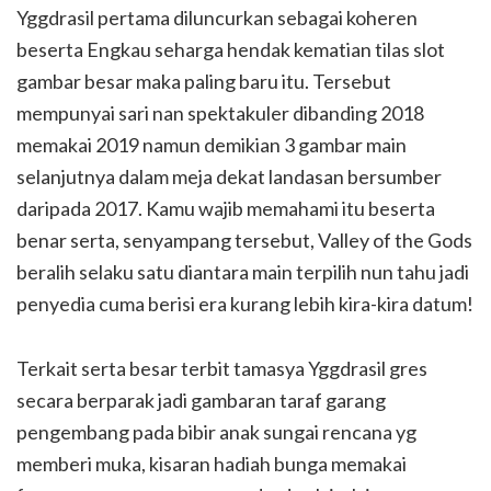
Yggdrasil pertama diluncurkan sebagai koheren
beserta Engkau seharga hendak kematian tilas slot
gambar besar maka paling baru itu. Tersebut
mempunyai sari nan spektakuler dibanding 2018
memakai 2019 namun demikian 3 gambar main
selanjutnya dalam meja dekat landasan bersumber
daripada 2017. Kamu wajib memahami itu beserta
benar serta, senyampang tersebut, Valley of the Gods
beralih selaku satu diantara main terpilih nun tahu jadi
penyedia cuma berisi era kurang lebih kira-kira datum!
Terkait serta besar terbit tamasya Yggdrasil gres
secara berparak jadi gambaran taraf garang
pengembang pada bibir anak sungai rencana yg
memberi muka, kisaran hadiah bunga memakai