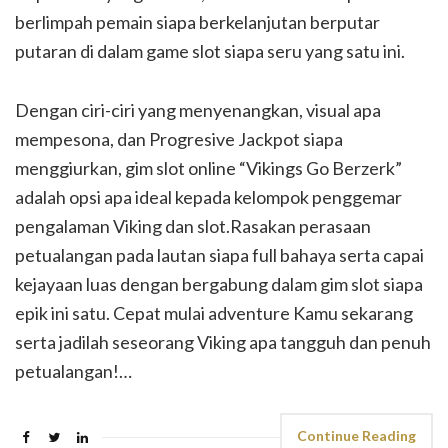
berlimpah pemain siapa berkelanjutan berputar
putaran di dalam game slot siapa seru yang satu ini.
Dengan ciri-ciri yang menyenangkan, visual apa
mempesona, dan Progresive Jackpot siapa
menggiurkan, gim slot online “Vikings Go Berzerk”
adalah opsi apa ideal kepada kelompok penggemar
pengalaman Viking dan slot.Rasakan perasaan
petualangan pada lautan siapa full bahaya serta capai
kejayaan luas dengan bergabung dalam gim slot siapa
epik ini satu. Cepat mulai adventure Kamu sekarang
serta jadilah seseorang Viking apa tangguh dan penuh
petualangan!…
Continue Reading