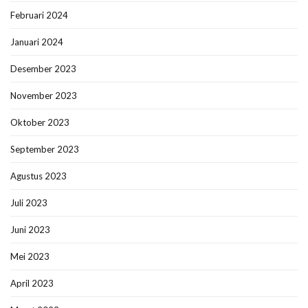
Februari 2024
Januari 2024
Desember 2023
November 2023
Oktober 2023
September 2023
Agustus 2023
Juli 2023
Juni 2023
Mei 2023
April 2023