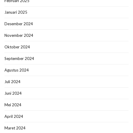
Februari 2025
Januari 2025
Desember 2024
November 2024
Oktober 2024
September 2024
Agustus 2024
Juli 2024
Juni 2024
Mei 2024
April 2024
Maret 2024