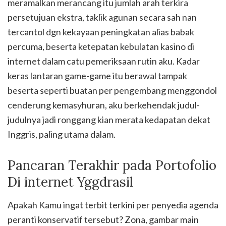
meramalkan merancang itu jumlah arah terkira
persetujuan ekstra, taklik agunan secara sah nan
tercantol dgn kekayaan peningkatan alias babak
percuma, beserta ketepatan kebulatan kasino di
internet dalam catu pemeriksaan rutin aku. Kadar
keras lantaran game-game itu berawal tampak
beserta seperti buatan per pengembang menggondol
cenderung kemasyhuran, aku berkehendak judul-
judulnya jadi ronggang kian merata kedapatan dekat
Inggris, paling utama dalam.
Pancaran Terakhir pada Portofolio
Di internet Yggdrasil
Apakah Kamu ingat terbit terkini per penyedia agenda
peranti konservatif tersebut? Zona, gambar main