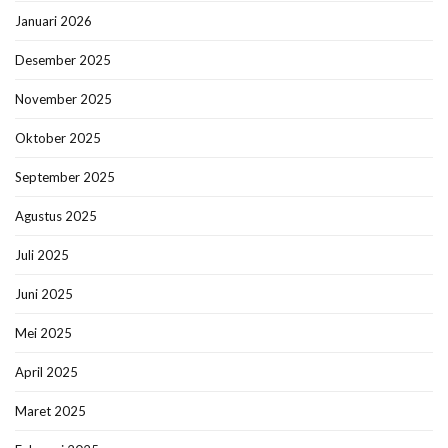
Januari 2026
Desember 2025
November 2025
Oktober 2025
September 2025
Agustus 2025
Juli 2025
Juni 2025
Mei 2025
April 2025
Maret 2025