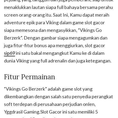
menaklukkan lautan siapa full bahaya bersama perahu
screen orang-orang itu. Saat Ini, Kamu dapat meraih
adventure epik para Viking dalam game slot gacor
siapa memesona dan mengasyikkan, “Vikings Go
Berzerk”. Dengan gambar siapa mengagumkan dan
juga fitur-fitur bonus apa menggiurkan, slot gacor
sip69
ini satu bakal mengangkut Kamu ke di dalam
dunia Viking yang full adrenalin dan juga ketegangan.
Fitur Permainan
“Vikings Go Berzerk” adalah game slot yang
dikembangkan dengan salah satu penyedia perangkat
soft terdepan di perusahaan perjudian onlen,
Yggdrasil Gaming.Slot Gacor ini satu memiliki 5