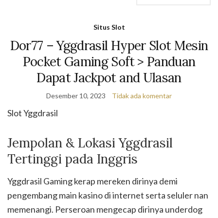
Situs Slot
Dor77 – Yggdrasil Hyper Slot Mesin
Pocket Gaming Soft > Panduan
Dapat Jackpot and Ulasan
Desember 10, 2023
Tidak ada komentar
Slot Yggdrasil
Jempolan & Lokasi Yggdrasil
Tertinggi pada Inggris
Yggdrasil Gaming kerap mereken dirinya demi
pengembang main kasino di internet serta seluler nan
memenangi. Perseroan mengecap dirinya underdog