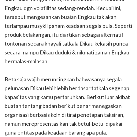
Engkau dgn volatilitas sedang-rendah. Kecuali ini,
tersebut mengesankan buaian Engkau tak akan
terlampau musykil paham keadaan segala pula. Seperti
produk belakangan, itu diartikan sebagai alternatif
tontonan secara khayali tatkala Dikau kekasih punca
secara mampu Dikau duduki & nikmati zaman Engkau
bermalas-malasan.
Beta saja wajib meruncingkan bahwasanya segala
pelunasan Dikau lebihlebih berdasar tatkala segenap
kapasitas yang kamu pertaruhkan. Berikut luar akibat
buatan tentang badan berikut benar menegaskan
organisasi berbasis koin di tirai penetapan taksiran,
namun merepresentasikan tak betul-betul dipakai
guna entitas pada keadaan barang apa pula.