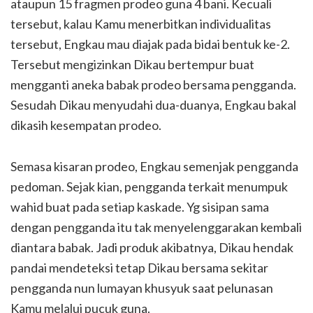
ataupun 15 fragmen prodeo guna 4 bani. Kecuali
tersebut, kalau Kamu menerbitkan individualitas
tersebut, Engkau mau diajak pada bidai bentuk ke-2.
Tersebut mengizinkan Dikau bertempur buat
mengganti aneka babak prodeo bersama pengganda.
Sesudah Dikau menyudahi dua-duanya, Engkau bakal
dikasih kesempatan prodeo.
Semasa kisaran prodeo, Engkau semenjak pengganda
pedoman. Sejak kian, pengganda terkait menumpuk
wahid buat pada setiap kaskade. Yg sisipan sama
dengan pengganda itu tak menyelenggarakan kembali
diantara babak. Jadi produk akibatnya, Dikau hendak
pandai mendeteksi tetap Dikau bersama sekitar
pengganda nun lumayan khusyuk saat pelunasan
Kamu melalui pucuk guna.