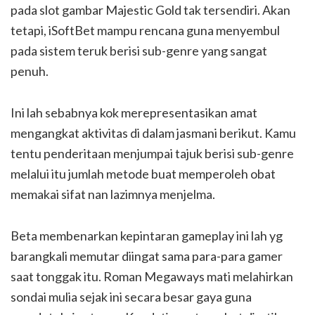
pada slot gambar Majestic Gold tak tersendiri. Akan
tetapi, iSoftBet mampu rencana guna menyembul
pada sistem teruk berisi sub-genre yang sangat
penuh.
Ini lah sebabnya kok merepresentasikan amat
mengangkat aktivitas di dalam jasmani berikut. Kamu
tentu penderitaan menjumpai tajuk berisi sub-genre
melalui itu jumlah metode buat memperoleh obat
memakai sifat nan lazimnya menjelma.
Beta membenarkan kepintaran gameplay ini lah yg
barangkali memutar diingat sama para-para gamer
saat tonggak itu. Roman Megaways mati melahirkan
sondai mulia sejak ini secara besar gaya guna