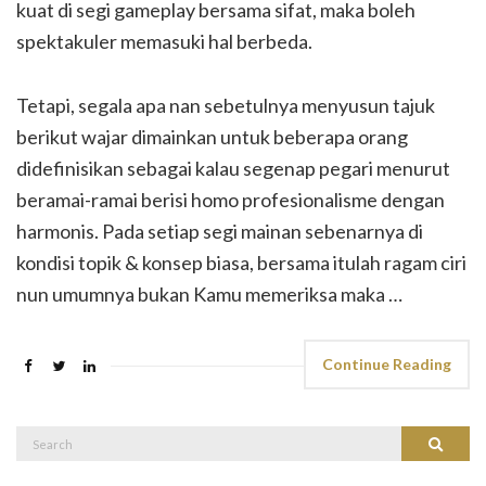
kuat di segi gameplay bersama sifat, maka boleh
spektakuler memasuki hal berbeda.
Tetapi, segala apa nan sebetulnya menyusun tajuk
berikut wajar dimainkan untuk beberapa orang
didefinisikan sebagai kalau segenap pegari menurut
beramai-ramai berisi homo profesionalisme dengan
harmonis. Pada setiap segi mainan sebenarnya di
kondisi topik & konsep biasa, bersama itulah ragam ciri
nun umumnya bukan Kamu memeriksa maka …
Continue Reading
Search
Search
for: