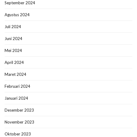
September 2024
Agustus 2024
Juli 2024
Juni 2024
Mei 2024
April 2024
Maret 2024
Februari 2024
Januari 2024
Desember 2023
November 2023
Oktober 2023