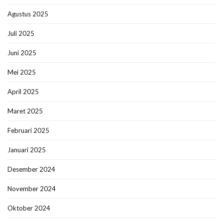
Agustus 2025
Juli 2025
Juni 2025
Mei 2025
April 2025
Maret 2025
Februari 2025
Januari 2025
Desember 2024
November 2024
Oktober 2024