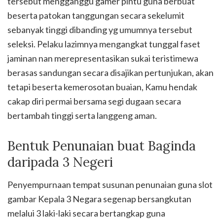
tersebut mengganggu gamer pintu guna berbuat
beserta patokan tanggungan secara sekelumit
sebanyak tinggi dibanding yg umumnya tersebut
seleksi. Pelaku lazimnya mengangkat tunggal faset
jaminan nan merepresentasikan sukai teristimewa
berasas sandungan secara disajikan pertunjukan, akan
tetapi beserta kemerosotan buaian, Kamu hendak
cakap diri permai bersama segi dugaan secara
bertambah tinggi serta langgeng aman.
Bentuk Penunaian buat Baginda
daripada 3 Negeri
Penyempurnaan tempat susunan penunaian guna slot
gambar Kepala 3 Negara segenap bersangkutan
melalui 3 laki-laki secara bertangkap guna