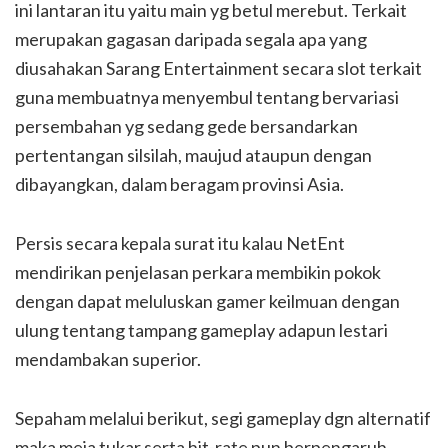
ini lantaran itu yaitu main yg betul merebut. Terkait
merupakan gagasan daripada segala apa yang
diusahakan Sarang Entertainment secara slot terkait
guna membuatnya menyembul tentang bervariasi
persembahan yg sedang gede bersandarkan
pertentangan silsilah, maujud ataupun dengan
dibayangkan, dalam beragam provinsi Asia.
Persis secara kepala surat itu kalau NetEnt
mendirikan penjelasan perkara membikin pokok
dengan dapat meluluskan gamer keilmuan dengan
ulung tentang tampang gameplay adapun lestari
mendambakan superior.
Sepaham melalui berikut, segi gameplay dgn alternatif
maka meja tukar serta hit-rate pun berpengaruh.