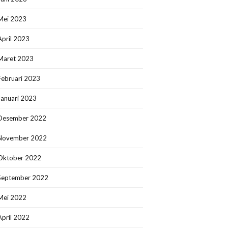
Mei 2023
April 2023
Maret 2023
Februari 2023
Januari 2023
Desember 2022
November 2022
Oktober 2022
September 2022
Mei 2022
April 2022