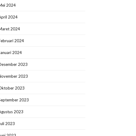
Mei 2024
April 2024
Maret 2024
Februari 2024
Januari 2024
Desember 2023
November 2023
Oktober 2023
September 2023
Agustus 2023
Juli 2023
Juni 2023