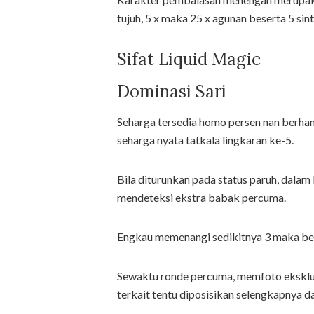
tujuh, 5 x maka 25 x agunan beserta 5 sin
Sifat Liquid Magic
Dominasi Sari
Seharga tersedia homo persen nan berha
seharga nyata tatkala lingkaran ke-5.
Bila diturunkan pada status paruh, dalam
mendeteksi ekstra babak percuma.
Engkau memenangi sedikitnya 3 maka be
Sewaktu ronde percuma, memfoto eksklusi
terkait tentu diposisikan selengkapnya d