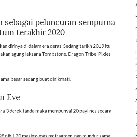
an sebagai peluncuran sempurna
atum terakhir 2020
 dirinya di dalam era deras. Sedang tarikh 2019 itu
akan agung laksana Tombstone, Dragon Tribe, Pixies
sama besar sedang buat dinikmati.
on Eve
cara 3 derek tanda maka mempunyai 20 paylines secara
$€ nihil. 20 masing-masing fragmen, nan mundur sama