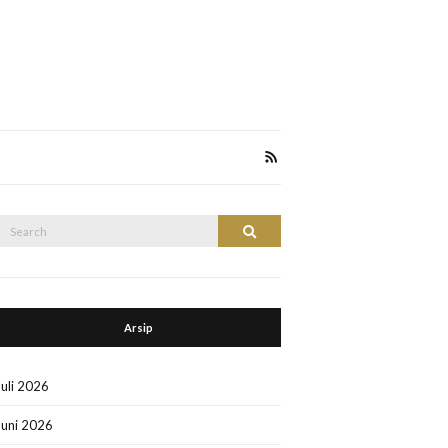
Search
Search
or:
Arsip
Juli 2026
Juni 2026