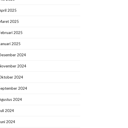
April 2025
Maret 2025
Februari 2025
Januari 2025
Desember 2024
November 2024
Oktober 2024
September 2024
Agustus 2024
Juli 2024
Juni 2024