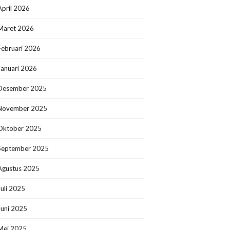
April 2026
Maret 2026
Februari 2026
Januari 2026
Desember 2025
November 2025
Oktober 2025
September 2025
Agustus 2025
Juli 2025
Juni 2025
Mei 2025