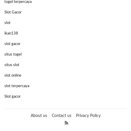
togel terpercaya
Slot Gacor
slot
ikan138
slot gacor
situs togel
situs slot
slot online
slot terpercaya
Slot gacor
About us
Contact us
Privacy Policy