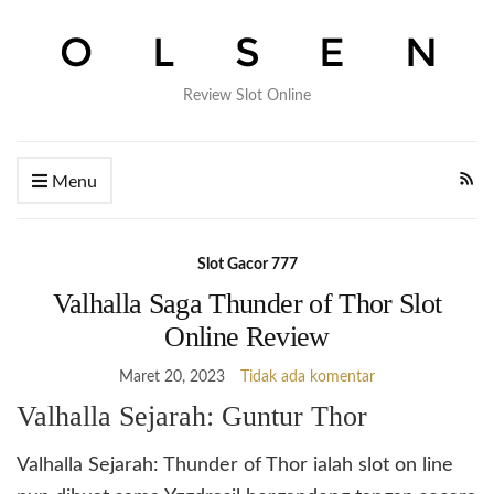
Review Slot Online
Menu
Slot Gacor 777
Valhalla Saga Thunder of Thor Slot
Online Review
Maret 20, 2023
Tidak ada komentar
Valhalla Sejarah: Guntur Thor
Valhalla Sejarah: Thunder of Thor ialah slot on line