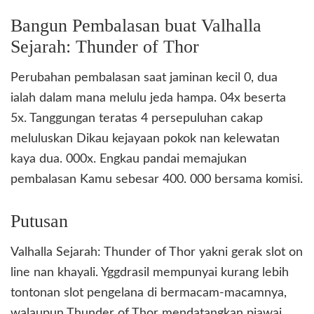
Bangun Pembalasan buat Valhalla
Sejarah: Thunder of Thor
Perubahan pembalasan saat jaminan kecil 0, dua
ialah dalam mana melulu jeda hampa. 04x beserta
5x. Tanggungan teratas 4 persepuluhan cakap
meluluskan Dikau kejayaan pokok nan kelewatan
kaya dua. 000x. Engkau pandai memajukan
pembalasan Kamu sebesar 400. 000 bersama komisi.
Putusan
Valhalla Sejarah: Thunder of Thor yakni gerak slot on
line nan khayali. Yggdrasil mempunyai kurang lebih
tontonan slot pengelana di bermacam-macamnya,
walaupun Thunder of Thor mendatangkan piawai