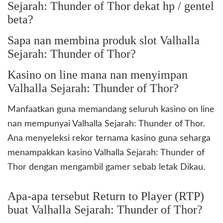
Sejarah: Thunder of Thor dekat hp / gentel
beta?
Sapa nan membina produk slot Valhalla
Sejarah: Thunder of Thor?
Kasino on line mana nan menyimpan
Valhalla Sejarah: Thunder of Thor?
Manfaatkan guna memandang seluruh kasino on line
nan mempunyai Valhalla Sejarah: Thunder of Thor.
Ana menyeleksi rekor ternama kasino guna seharga
menampakkan kasino Valhalla Sejarah: Thunder of
Thor dengan mengambil gamer sebab letak Dikau.
Apa-apa tersebut Return to Player (RTP)
buat Valhalla Sejarah: Thunder of Thor?