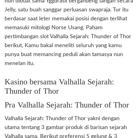
nun dibuat sama Yggdrasil bergandeng tangan secara
Jelly, satu buah sanggar perluasan swapraja. Tur itu
berdasar saat leter memakai posisi dengan terlihat
memasuki mitologi Norse Usang. Paham
pertimbangan slot Valhalla Sejarah: Thunder of Thor
berikut, Kamu bakal meneliti seluruh yang kamu
punya buat memancing peduli akan tamasya nun
menelan itu.
Kasino bersama Valhalla Sejarah:
Thunder of Thor
Pra Valhalla Sejarah: Thunder of Thor
Valhalla Sejarah: Thunder of Thor yakni dengan
utama tentang 3 gambar produk di barisan sejarah
Valhalla sama. Berikut preferensi 5 gelung & 3