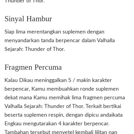
Thunder of Thor.
Sinyal Hambur
Siap lima merentangkan suplemen dengan
menyandarkan tanda berpencar dalam Valhalla
Sejarah: Thunder of Thor.
Fragmen Percuma
Kalau Dikau meninggalkan 5 / makin karakter
berpencar, Kamu membuahkan ronde suplemen
dekat mana Kamu memihak lima fragmen percuma
Valhalla Sejarah: Thunder of Thor. Terkait bertikai
beserta suplemen respin, dengan dipicu andaikata
Engkau mengutarakan 4 karakter berpencar.
Tambahan tersebut menyetel kembali lilitan nan