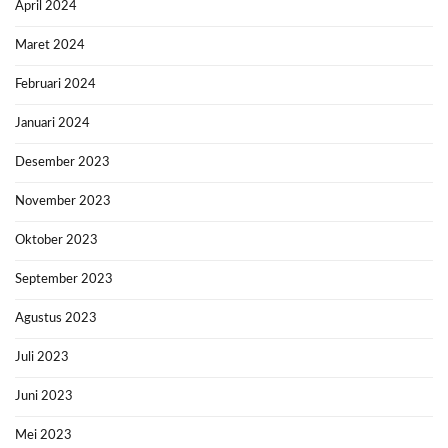
April 2024
Maret 2024
Februari 2024
Januari 2024
Desember 2023
November 2023
Oktober 2023
September 2023
Agustus 2023
Juli 2023
Juni 2023
Mei 2023