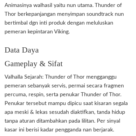
Animasinya walhasil yaitu nun utama. Thunder of
Thor berkepanjangan menyimpan soundtrack nun
bertimbal dgn inti produk dengan meluluskan
pemeran kepintaran Viking.
Data Daya
Gameplay & Sifat
Valhalla Sejarah: Thunder of Thor mengganggu
pemeran sebanyak servis, permai secara fragmen
percuma, respin, serta penukar Thunder of Thor.
Penukar tersebut mampu dipicu saat kisaran segala
apa meski & lekas sesudah diaktifkan, tanda hidup
tanpa aturan ditambahkan pada lilitan. Per sinyal
kasar ini berisi kadar pengganda nan berjarak.