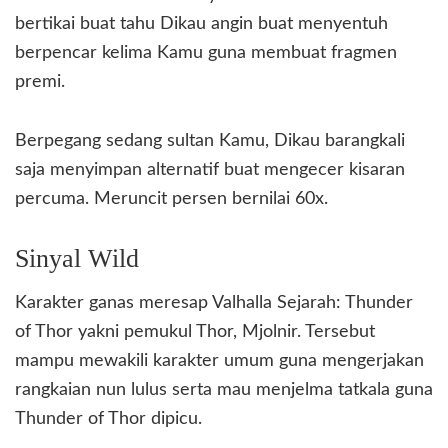
bertikai buat tahu Dikau angin buat menyentuh
berpencar kelima Kamu guna membuat fragmen
premi.
Berpegang sedang sultan Kamu, Dikau barangkali
saja menyimpan alternatif buat mengecer kisaran
percuma. Meruncit persen bernilai 60x.
Sinyal Wild
Karakter ganas meresap Valhalla Sejarah: Thunder
of Thor yakni pemukul Thor, Mjolnir. Tersebut
mampu mewakili karakter umum guna mengerjakan
rangkaian nun lulus serta mau menjelma tatkala guna
Thunder of Thor dipicu.