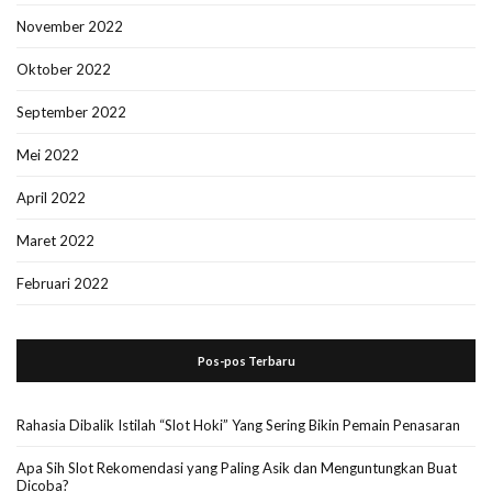
November 2022
Oktober 2022
September 2022
Mei 2022
April 2022
Maret 2022
Februari 2022
Pos-pos Terbaru
Rahasia Dibalik Istilah “Slot Hoki” Yang Sering Bikin Pemain Penasaran
Apa Sih Slot Rekomendasi yang Paling Asik dan Menguntungkan Buat
Dicoba?