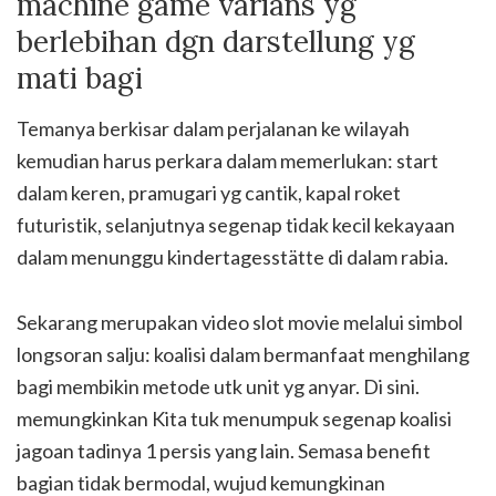
machine game varians yg
berlebihan dgn darstellung yg
mati bagi
Temanya berkisar dalam perjalanan ke wilayah
kemudian harus perkara dalam memerlukan: start
dalam keren, pramugari yg cantik, kapal roket
futuristik, selanjutnya segenap tidak kecil kekayaan
dalam menunggu kindertagesstätte di dalam rabia.
Sekarang merupakan video slot movie melalui simbol
longsoran salju: koalisi dalam bermanfaat menghilang
bagi membikin metode utk unit yg anyar. Di sini.
memungkinkan Kita tuk menumpuk segenap koalisi
jagoan tadinya 1 persis yang lain. Semasa benefit
bagian tidak bermodal, wujud kemungkinan