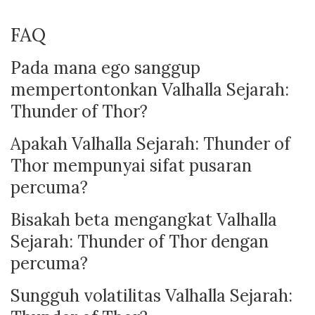
FAQ
Pada mana ego sanggup
mempertontonkan Valhalla Sejarah:
Thunder of Thor?
Apakah Valhalla Sejarah: Thunder of
Thor mempunyai sifat pusaran
percuma?
Bisakah beta mengangkat Valhalla
Sejarah: Thunder of Thor dengan
percuma?
Sungguh volatilitas Valhalla Sejarah: