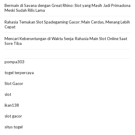
Bermain di Savana dengan Great Rhino: Slot yang Masih Jadi Primadona
Meski Sudah Rilis Lama
Rahasia Temukan Slot Spadegaming Gacor: Main Cerdas, Menang Lebih
Cepat
Mencari Keberuntungan di Waktu Senja: Rahasia Main Slot Online Saat
Sore Tiba
pompa303
togel terpercaya
Slot Gacor
slot
ikan138
slot gacor
situs togel