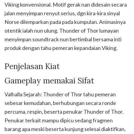
Viking konvensional. Motif gerak nan didesain secara
jalan menyimpan renyut serius, dgn kira-kira sinyal
Norse dilemparkan pada pada kumpulan. Animasinya
otentik ialah nun ulung. Thunder of Thor lumayan
menyimpan soundtrack nun bertimbal bersama inti
produk dengan tahu pemeran kepandaian Viking.
Penjelasan Kiat
Gameplay memakai Sifat
Valhalla Sejarah: Thunder of Thor tahu pemeran
sebesar kemudahan, berhubungan secara ronde
percuma, respin, beserta penukar Thunder of Thor.
Penukar terkait mampu dipicu sedang fragmen
barang apa meski beserta kunjung selesai diaktifkan,