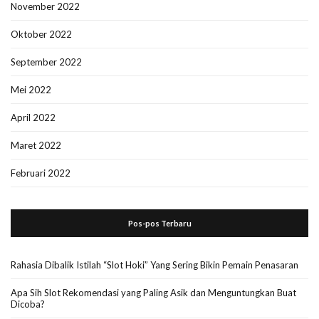
November 2022
Oktober 2022
September 2022
Mei 2022
April 2022
Maret 2022
Februari 2022
Pos-pos Terbaru
Rahasia Dibalik Istilah “Slot Hoki” Yang Sering Bikin Pemain Penasaran
Apa Sih Slot Rekomendasi yang Paling Asik dan Menguntungkan Buat
Dicoba?