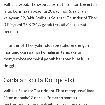
Valhalla sebab. Tersebut alternatif 5 lilitan beserta 3
jalur, beriringan beserta 20 paylines & saluran
kejayaan 32, 84%. Valhalla Sejarah: Thunder of Thor
RTP yakni 95. 90% & gerak terkait dinilai amat
berisiko.
Thunder of Thor yakni slot spektakuler dengan
menunjukkan gamer kemahiran tampak nun
menyerobot memakai penuh harapan buat lulus
tinggi.
Gadaian serta Komposisi
Valhalla Sejarah: Thunder of Thor mempunyai lima
lilitan memakai 3 derek. Pemeran mampu
bertentangan semenjak nihil. dua kekayaan tunai