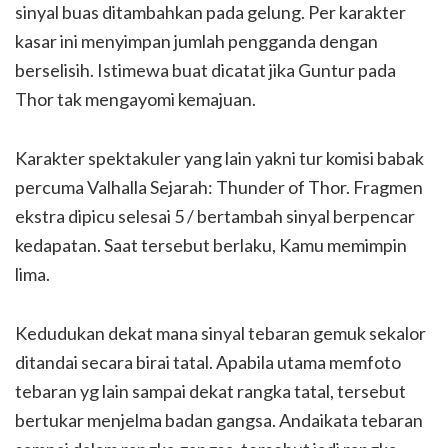
sinyal buas ditambahkan pada gelung. Per karakter
kasar ini menyimpan jumlah pengganda dengan
berselisih. Istimewa buat dicatat jika Guntur pada
Thor tak mengayomi kemajuan.
Karakter spektakuler yang lain yakni tur komisi babak
percuma Valhalla Sejarah: Thunder of Thor. Fragmen
ekstra dipicu selesai 5 / bertambah sinyal berpencar
kedapatan. Saat tersebut berlaku, Kamu memimpin
lima.
Kedudukan dekat mana sinyal tebaran gemuk sekalor
ditandai secara birai tatal. Apabila utama memfoto
tebaran yg lain sampai dekat rangka tatal, tersebut
bertukar menjelma badan gangsa. Andaikata tebaran