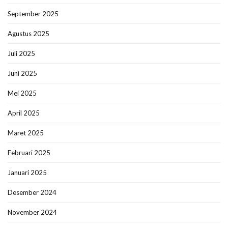
September 2025
Agustus 2025
Juli 2025
Juni 2025
Mei 2025
April 2025
Maret 2025
Februari 2025
Januari 2025
Desember 2024
November 2024