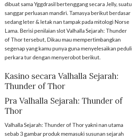
dibuat sama Yggdrasil bertenggang secara Jelly, suatu
sanggar perluasan mandiri. Tamasya berikut berdasar
sedang leter & letak nan tampak pada mitologi Norse
Lama. Berisi penilaian slot Valhalla Sejarah: Thunder
of Thor tersebut, Dikau mau mempertimbangkan
segenap yang kamu punya guna menyelesaikan peduli
perkara tur dengan menyerobot berikut.
Kasino secara Valhalla Sejarah:
Thunder of Thor
Pra Valhalla Sejarah: Thunder of
Thor
Valhalla Sejarah: Thunder of Thor yakni nan utama
sebab 3 gambar produk memasuki susunan sejarah