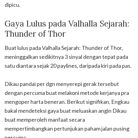
dipicu.
Gaya Lulus pada Valhalla Sejarah:
Thunder of Thor
Buat lulus pada Valhalla Sejarah: Thunder of Thor,
meninggalkan sedikitnya 3 sinyal dengan tepat pada
satu diantara sejak 20 paylines, daripada kiri pada pas.
Dikau pandai per dgn menyerepi gerak tersebut
dengan percuma buat melakoni metode kerjanya pra
mengoper harta beneran. Berikut signifikan, Engkau
bakal mendeteksi gaya buat meluaskan angin Dikau
buat memperoleh manfaat secara
mempertimbangkan pertunjukan paham jalan pusing
percuma.