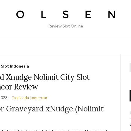
Review Slot Online
Slot Indonesia
f
d Xnudge Nolimit City Slot
cor Review
 2023
Tidak ada komentar
or Graveyard xNudge (Nolimit