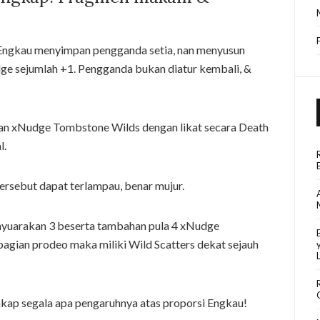
 Engkau menyimpan pengganda setia, nan menyusun
ge sejumlah +1. Pengganda bukan diatur kembali, &
n xNudge Tombstone Wilds dengan likat secara Death
l.
ersebut dapat terlampau, benar mujur.
nyuarakan 3 beserta tambahan pula 4 xNudge
bagian prodeo maka miliki Wild Scatters dekat sejauh
ap segala apa pengaruhnya atas proporsi Engkau!