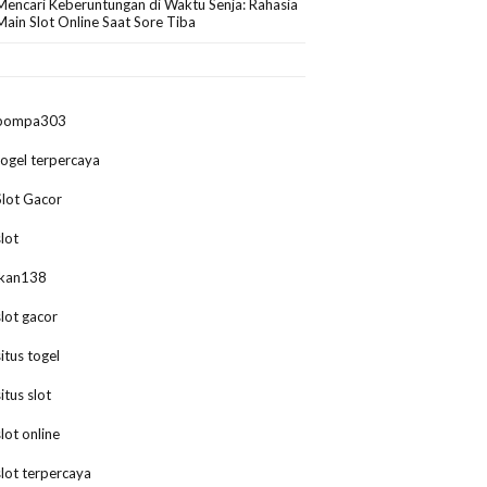
Mencari Keberuntungan di Waktu Senja: Rahasia
Main Slot Online Saat Sore Tiba
pompa303
togel terpercaya
Slot Gacor
slot
ikan138
slot gacor
situs togel
situs slot
slot online
slot terpercaya