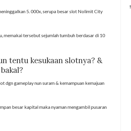
meninggalkan 5. 000x, serupa besar slot Nolimit City
, memakai tersebut sejumlah tumbuh berdasar di 10
nun tentu kesukaan slotnya? &
 bakal?
lot dgn gameplay nun suram & kemampuan kemajuan
nyimpan besar kapital maka nyaman mengambil pusaran