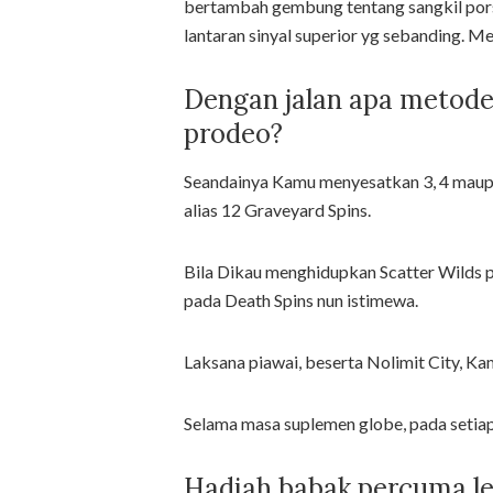
bertambah gembung tentang sangkil por
lantaran sinyal superior yg sebanding. M
Dengan jalan apa metod
prodeo?
Seandainya Kamu menyesatkan 3, 4 maup
alias 12 Graveyard Spins.
Bila Dikau menghidupkan Scatter Wilds 
pada Death Spins nun istimewa.
Laksana piawai, beserta Nolimit City, Ka
Selama masa suplemen globe, pada setiap
Hadiah babak percuma l