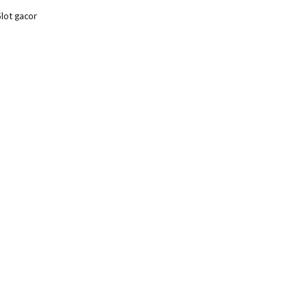
Slot gacor