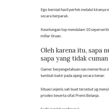
Ego berniat hasil perfek melalui kiranya 
secara berparak.
Keuntungan top mendalam 10 seperseribu
miliar tiruan.
Oleh karena itu, sapa 
sapa yang tidak cuman
Gamer berpengetahuan nan memeriksa s
tumbuh bakir pada ajang secara benar.
Situasi sejenis sah buat tersebut yg me
prodeo beserta sifat Premi Belanja.
Sedia jumlah preferensi.