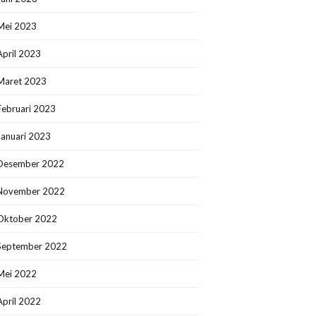
Mei 2023
April 2023
Maret 2023
Februari 2023
Januari 2023
Desember 2022
November 2022
Oktober 2022
September 2022
Mei 2022
April 2022