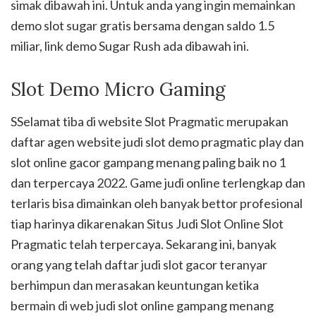
simak dibawah ini. Untuk anda yang ingin memainkan
demo slot sugar gratis bersama dengan saldo 1.5
miliar, link demo Sugar Rush ada dibawah ini.
Slot Demo Micro Gaming
SSelamat tiba di website Slot Pragmatic merupakan
daftar agen website judi slot demo pragmatic play dan
slot online gacor gampang menang paling baik no 1
dan terpercaya 2022. Game judi online terlengkap dan
terlaris bisa dimainkan oleh banyak bettor profesional
tiap harinya dikarenakan Situs Judi Slot Online Slot
Pragmatic telah terpercaya. Sekarang ini, banyak
orang yang telah daftar judi slot gacor teranyar
berhimpun dan merasakan keuntungan ketika
bermain di web judi slot online gampang menang