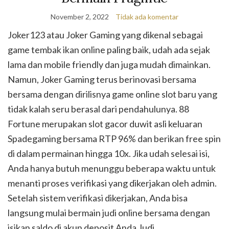
November 2, 2022
Tidak ada komentar
Joker123 atau Joker Gaming yang dikenal sebagai
game tembak ikan online paling baik, udah ada sejak
lama dan mobile friendly dan juga mudah dimainkan.
Namun, Joker Gaming terus berinovasi bersama
bersama dengan dirilisnya game online slot baru yang
tidak kalah seru berasal dari pendahulunya. 88
Fortune merupakan slot gacor duwit asli keluaran
Spadegaming bersama RTP 96% dan berikan free spin
di dalam permainan hingga 10x. Jika udah selesai isi,
Anda hanya butuh menunggu beberapa waktu untuk
menanti proses verifikasi yang dikerjakan oleh admin.
Setelah sistem verifikasi dikerjakan, Anda bisa
langsung mulai bermain judi online bersama dengan
isikan saldo di akun deposit Anda Judi