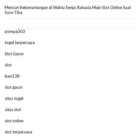
Mencari Keberuntungan di Waktu Senja: Rahasia Main Slot Online Saat
Sore Tiba
pompa303
togel terpercaya
Slot Gacor
slot
ikan138
slot gacor
situs togel
situs slot
slot online
slot terpercaya