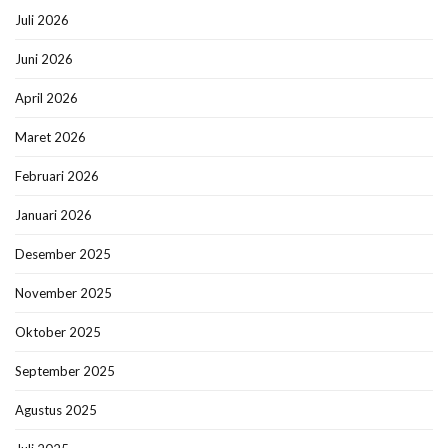
Juli 2026
Juni 2026
April 2026
Maret 2026
Februari 2026
Januari 2026
Desember 2025
November 2025
Oktober 2025
September 2025
Agustus 2025