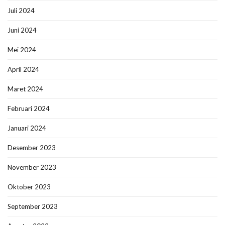
Juli 2024
Juni 2024
Mei 2024
April 2024
Maret 2024
Februari 2024
Januari 2024
Desember 2023
November 2023
Oktober 2023
September 2023