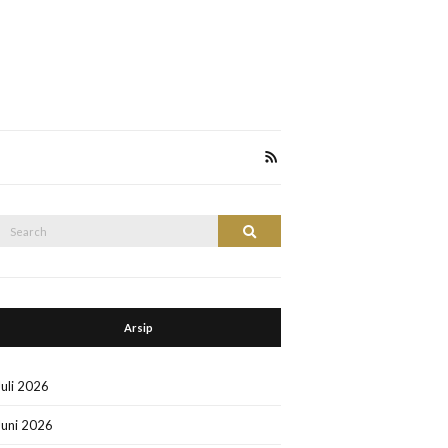
Search
Search
or:
Arsip
Juli 2026
Juni 2026