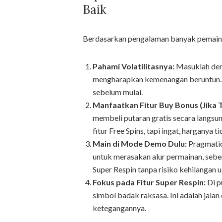
Baik
Berdasarkan pengalaman banyak pemain, 
Pahami Volatilitasnya:
Masuklah deng
mengharapkan kemenangan beruntun. 
sebelum mulai.
Manfaatkan Fitur Buy Bonus (Jika T
membeli putaran gratis secara langsung
fitur Free Spins, tapi ingat, harganya 
Main di Mode Demo Dulu:
Pragmatic
untuk merasakan alur permainan, seb
Super Respin tanpa risiko kehilangan u
Fokus pada Fitur Super Respin:
Di p
simbol badak raksasa. Ini adalah jal
ketegangannya.