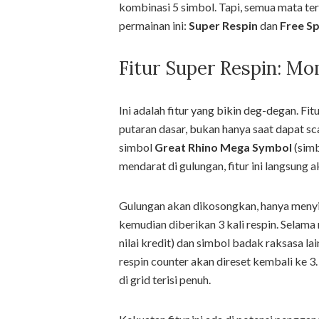
kombinasi 5 simbol. Tapi, semua mata tert
permainan ini:
Super Respin
dan
Free Sp
Fitur Super Respin: 
Ini adalah fitur yang bikin deg-degan. Fit
putaran dasar, bukan hanya saat dapat sc
simbol
Great Rhino Mega Symbol
(simb
mendarat di gulungan, fitur ini langsung ak
Gulungan akan dikosongkan, hanya meny
kemudian diberikan 3 kali respin. Selama
nilai kredit) dan simbol badak raksasa la
respin counter akan direset kembali ke 3. 
di grid terisi penuh.