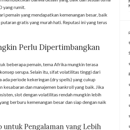
D yang rumit.
ari pemain yang mendapatkan kemenangan besar, baik
 putaran gratis yang murah hati. Reputasi ini yang terus
gkin Perlu Dipertimbangkan
tuk beberapa pemain, tema Afrika mungkin terasa
sep serupa. Selain itu, sifat volatilitas tinggi dari
a ada periode kekeringan (dry spells) yang cukup
n kesabaran dan manajemen bankroll yang baik. Jika
sten, slot dengan volatilitas rendah mungkin lebih
 yang berburu kemenangan besar dan siap dengan naik
o untuk Pengalaman yang Lebih