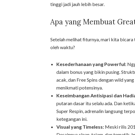
tinggi jadi jauh lebih besar.
Apa yang Membuat Great
Setelah melihat fiturnya, mari kita bicara
oleh waktu?
Kesederhanaan yang Powerful:
Ngga
dalam bonus yang bikin pusing. Strukt
acak, dan Free Spins dengan wild ya
menikmati potensinya.
Keseimbangan Antisipasi dan Hadi
putaran dasar itu selalu ada. Dan ketik
Super Respin, adrenalin langsung te
ketegangan ini.
Visual yang Timeless:
Meski rilis 20
Desainnya clean, tajam, dan tematik.