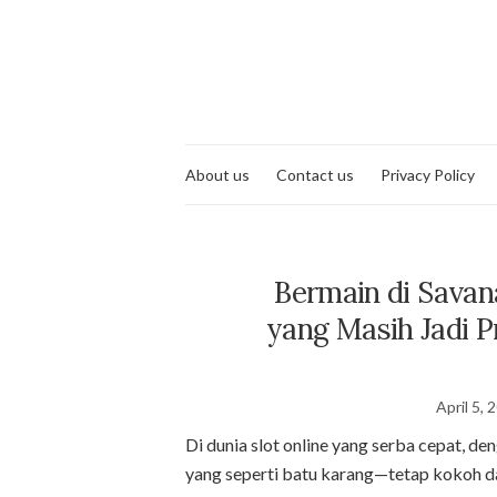
About us
Contact us
Privacy Policy
Bermain di Savan
yang Masih Jadi P
April 5, 
Di dunia slot online yang serba cepat, de
yang seperti batu karang—tetap kokoh dan