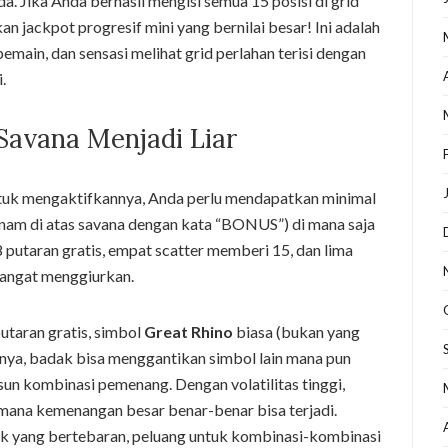
da. Jika Anda berhasil mengisi semua 15 posisi di grid
 jackpot progresif mini yang bernilai besar! Ini adalah
main, dan sensasi melihat grid perlahan terisi dengan
.
 Savana Menjadi Liar
Untuk mengaktifkannya, Anda perlu mendapatkan minimal
enam di atas savana dengan kata “BONUS”) di mana saja
 putaran gratis, empat scatter memberi 15, dan lima
sangat menggiurkan.
putaran gratis, simbol
Great Rhino
biasa (bukan yang
nya, badak bisa menggantikan simbol lain mana pun
un kombinasi pemenang. Dengan volatilitas tinggi,
 mana kemenangan besar benar-benar bisa terjadi.
k yang bertebaran, peluang untuk kombinasi-kombinasi