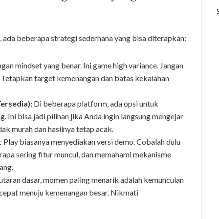
ada beberapa strategi sederhana yang bisa diterapkan:
an mindset yang benar. Ini game high variance. Jangan
Tetapkan target kemenangan dan batas kekalahan
ersedia):
Di beberapa platform, ada opsi untuk
. Ini bisa jadi pilihan jika Anda ingin langsung mengejar
tidak murah dan hasilnya tetap acak.
 Play biasanya menyediakan versi demo. Cobalah dulu
erapa sering fitur muncul, dan memahami mekanisme
ang.
utaran dasar, momen paling menarik adalah kemunculan
an cepat menuju kemenangan besar. Nikmati