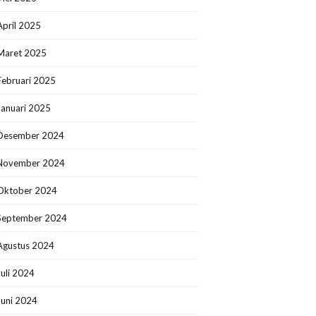
April 2025
Maret 2025
Februari 2025
Januari 2025
Desember 2024
November 2024
Oktober 2024
September 2024
Agustus 2024
Juli 2024
Juni 2024