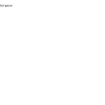
Slot gacor