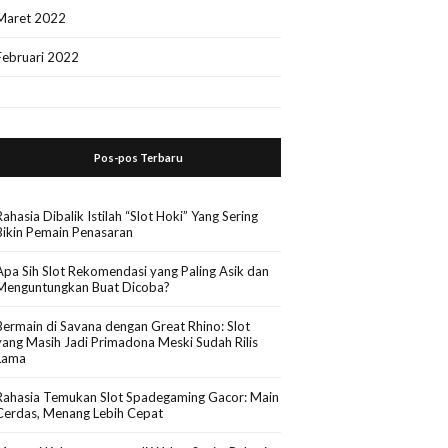
Maret 2022
Februari 2022
Pos-pos Terbaru
Rahasia Dibalik Istilah “Slot Hoki” Yang Sering
Bikin Pemain Penasaran
Apa Sih Slot Rekomendasi yang Paling Asik dan
Menguntungkan Buat Dicoba?
Bermain di Savana dengan Great Rhino: Slot
yang Masih Jadi Primadona Meski Sudah Rilis
Lama
Rahasia Temukan Slot Spadegaming Gacor: Main
Cerdas, Menang Lebih Cepat