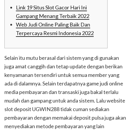
Link 19 Situs Slot Gacor Hari Ini
Gampang Menang Terbaik 2022
Web Judi Online Paling Baik Dan
Terpercaya Resmi Indonesia 2022
Selain itu mutu berasal dari sistem yang di gunakan
juga amat canggih dan tetap update dengan berikan
kenyamanan tersendiri untuk semua member yang
ada di dalamnya. Selain terdapatnya game judi online
media pembayaran dan transaski juga bakal terlalu
mudah dan gampang untuk anda sistem. Lalu website
slot deposit UGWIN288 tidak cuman sediakan
pembayaran dengan memakai deposit pulsa juga akan
menyediakan metode pembayaran yang lain