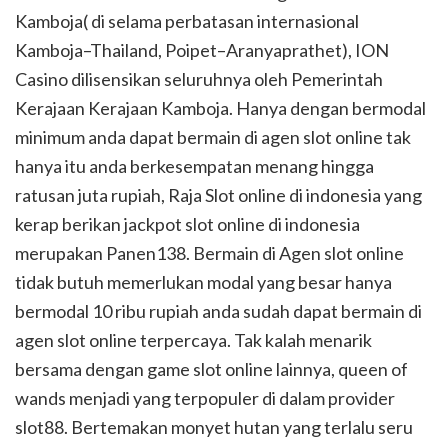
Kamboja( di selama perbatasan internasional
Kamboja–Thailand, Poipet–Aranyaprathet), ION
Casino dilisensikan seluruhnya oleh Pemerintah
Kerajaan Kerajaan Kamboja. Hanya dengan bermodal
minimum anda dapat bermain di agen slot online tak
hanya itu anda berkesempatan menang hingga
ratusan juta rupiah, Raja Slot online di indonesia yang
kerap berikan jackpot slot online di indonesia
merupakan Panen138. Bermain di Agen slot online
tidak butuh memerlukan modal yang besar hanya
bermodal 10 ribu rupiah anda sudah dapat bermain di
agen slot online terpercaya. Tak kalah menarik
bersama dengan game slot online lainnya, queen of
wands menjadi yang terpopuler di dalam provider
slot88. Bertemakan monyet hutan yang terlalu seru