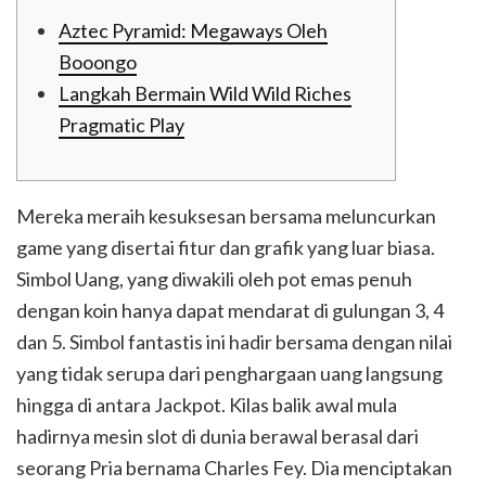
Aztec Pyramid: Megaways Oleh
Booongo
Langkah Bermain Wild Wild Riches
Pragmatic Play
Mereka meraih kesuksesan bersama meluncurkan
game yang disertai fitur dan grafik yang luar biasa.
Simbol Uang, yang diwakili oleh pot emas penuh
dengan koin hanya dapat mendarat di gulungan 3, 4
dan 5. Simbol fantastis ini hadir bersama dengan nilai
yang tidak serupa dari penghargaan uang langsung
hingga di antara Jackpot. Kilas balik awal mula
hadirnya mesin slot di dunia berawal berasal dari
seorang Pria bernama Charles Fey. Dia menciptakan