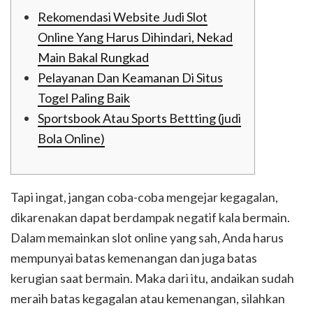
Rekomendasi Website Judi Slot
Online Yang Harus Dihindari, Nekad
Main Bakal Rungkad
Pelayanan Dan Keamanan Di Situs
Togel Paling Baik
Sportsbook Atau Sports Bettting (judi
Bola Online)
Tapi ingat, jangan coba-coba mengejar kegagalan,
dikarenakan dapat berdampak negatif kala bermain.
Dalam memainkan slot online yang sah, Anda harus
mempunyai batas kemenangan dan juga batas
kerugian saat bermain. Maka dari itu, andaikan sudah
meraih batas kegagalan atau kemenangan, silahkan