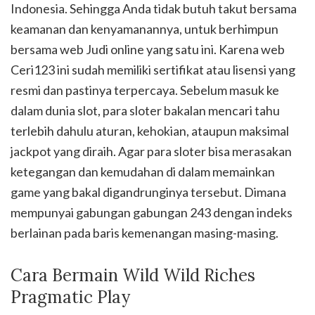
Indonesia. Sehingga Anda tidak butuh takut bersama
keamanan dan kenyamanannya, untuk berhimpun
bersama web Judi online yang satu ini. Karena web
Ceri123 ini sudah memiliki sertifikat atau lisensi yang
resmi dan pastinya terpercaya. Sebelum masuk ke
dalam dunia slot, para sloter bakalan mencari tahu
terlebih dahulu aturan, kehokian, ataupun maksimal
jackpot yang diraih. Agar para sloter bisa merasakan
ketegangan dan kemudahan di dalam memainkan
game yang bakal digandrunginya tersebut. Dimana
mempunyai gabungan gabungan 243 dengan indeks
berlainan pada baris kemenangan masing-masing.
Cara Bermain Wild Wild Riches
Pragmatic Play