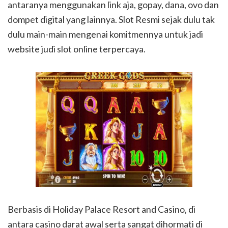
antaranya menggunakan link aja, gopay, dana, ovo dan
dompet digital yang lainnya. Slot Resmi sejak dulu tak
dulu main-main mengenai komitmennya untuk jadi
website judi slot online terpercaya.
Berbasis di Holiday Palace Resort and Casino, di
antara casino darat awal serta sangat dihormati di