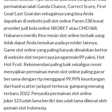
permainkan ialah Ganda Chance, Correct Score, First
Goal/Last Goal dan sebagainya yang bisa Anda
dapatkan di website judi slot online Panen138 lewat
provider judi bola online SBOBET atau CMD368.
Habanero merilis fitur mesin slot online terbaik yang
tidak dapat Anda temukan pada provider lainnya.
Game slot online yang paling banyak dimainkan bettor
di website slot terpercaya juraganmain99 yakni, Hot
Hot Fruit. Rekomendasi paling baik sekaligus resmi
menyajikan permainan mesin slot online paling gacor
bersama dengan rtp menggapai 99,99% keuntungan
dari hasil scatter jackpot terbesar gampang menang
terbaru 2022. Penyedia permainan slot online
joker123 udah lama berdiri dan udah lama dikenal oleh
pemain slot Indonesia.