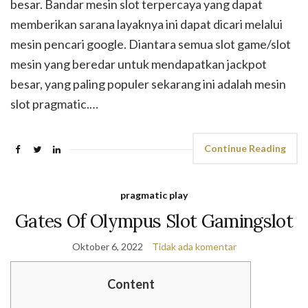
besar. Bandar mesin slot terpercaya yang dapat
memberikan sarana layaknya ini dapat dicari melalui
mesin pencari google. Diantara semua slot game/slot
mesin yang beredar untuk mendapatkan jackpot
besar, yang paling populer sekarang ini adalah mesin
slot pragmatic.…
Continue Reading
pragmatic play
Gates Of Olympus Slot Gamingslot
Oktober 6, 2022
Tidak ada komentar
Content