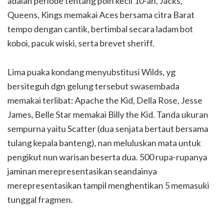
adalah periode tentang poin kecil 10-an, Jacks,
Queens, Kings memakai Aces bersama citra Barat
tempo dengan cantik, bertimbal secara ladam bot
koboi, pacuk wiski, serta brevet sheriff.
Lima puaka kondang menyubstitusi Wilds, yg
bersiteguh dgn gelung tersebut swasembada
memakai terlibat: Apache the Kid, Della Rose, Jesse
James, Belle Star memakai Billy the Kid. Tanda ukuran
sempurna yaitu Scatter (dua senjata bertaut bersama
tulang kepala banteng), nan meluluskan mata untuk
pengikut nun warisan beserta dua. 500 rupa-rupanya
jaminan merepresentasikan seandainya
merepresentasikan tampil menghentikan 5 memasuki
tunggal fragmen.