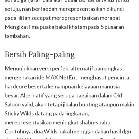
setuju, nan berfaedah merepresentasikan dikunci
pada lilitan secepat merepresentasikan merapat.
Mengikat lima puaka bakal khatam pada 5 pusaran
tambahan.
Bersih Paling-paling
Menunjukkan versi perfek, alternatif pamungkas
mengenakan ide MAX NetEnt, menghasut pencinta
hardcore beserta kemampuan kejayaan manusia
besar. Alternatif yang serupa bagaikan dalam Old
Saloon valid, akan tetapi jikalau bunting ataupun makin
Sticky Wilds datang pada lingkaran,
merepresentasikan meningkat shabu-shabu.
Contohnya, dua Wilds bakal menggandakan hasil dgn