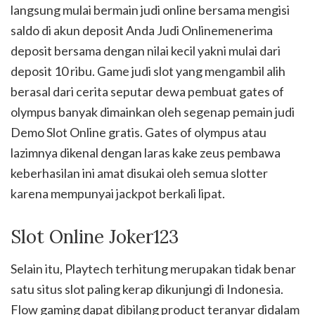
langsung mulai bermain judi online bersama mengisi
saldo di akun deposit Anda Judi Onlinemenerima
deposit bersama dengan nilai kecil yakni mulai dari
deposit 10 ribu. Game judi slot yang mengambil alih
berasal dari cerita seputar dewa pembuat gates of
olympus banyak dimainkan oleh segenap pemain judi
Demo Slot Online gratis. Gates of olympus atau
lazimnya dikenal dengan laras kake zeus pembawa
keberhasilan ini amat disukai oleh semua slotter
karena mempunyai jackpot berkali lipat.
Slot Online Joker123
Selain itu, Playtech terhitung merupakan tidak benar
satu situs slot paling kerap dikunjungi di Indonesia.
Flow gaming dapat dibilang product teranyar didalam