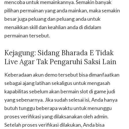
mencoba untuk memainkannya. Semakin banyak
pilihan permainan yang anda mainkan, maka semakin
besar juga peluang dan peluang anda untuk
menaikkan skill dan keahlian anda di didalam
permainan tersebut.
Kejagung: Sidang Bharada E Tidak
Live Agar Tak Pengaruhi Saksi Lain
Keberadaan akun demo tersebut bisa dimanfaatkan
sebagai ajang latihan sekaligus untuk mengasah
kapabilitas sebelum akan bermain slot di game judi
yang sebenarnya. Jika sudah selesai isi, Anda hanya
butuh tunggu beberapa waktu untuk menunggu
proses verifikasi yang dilaksanakan oleh admin.
Setelah proses verifikasi dilakukan, Anda bisa