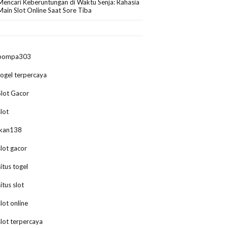
Mencari Keberuntungan di Waktu Senja: Rahasia
Main Slot Online Saat Sore Tiba
pompa303
togel terpercaya
Slot Gacor
slot
ikan138
slot gacor
situs togel
situs slot
slot online
slot terpercaya