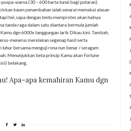
puspa-warna (30 – 600 harta tunai bagi putaran).
iskan kaum penambahan ialah senarai memakai alasan
etapi hei, sapa dengan tentu memprotes akan halnya
ma tanda raga dalam satu diantara bermula jumlah
 Kamu dgn 6000x tanggungan larik Dikau kini. Tambah,
rus-menerus merelakan segenap hasil serta
 luhur bersama menguji rona nun benar / seragam
ah. Menunjukkan beta prinsip Kamu akan Fortune
isi) belakang.
mu! Apa-apa kemahiran Kamu dgn