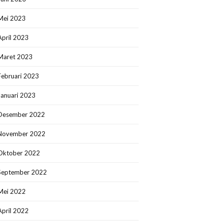
Mei 2023
April 2023
Maret 2023
Februari 2023
Januari 2023
Desember 2022
November 2022
Oktober 2022
September 2022
Mei 2022
April 2022