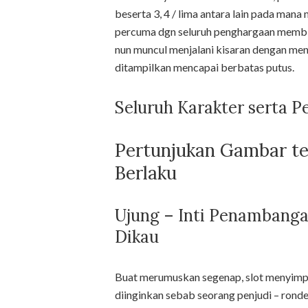
beserta 3, 4 / lima antara lain pada mana 
percuma dgn seluruh penghargaan membia
nun muncul menjalani kisaran dengan me
ditampilkan mencapai berbatas putus.
Seluruh Karakter serta 
Pertunjukan Gambar te
Berlaku
Ujung – Inti Penambanga
Dikau
Buat merumuskan segenap, slot menyimpa
diinginkan sebab seorang penjudi – rond