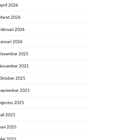
April 2026
Maret 2026
Februari 2026
Januari 2026
Desember 2025
November 2025
Oktober 2025
September 2025
Agustus 2025
Juli 2025
Juni 2025
Mei 2025