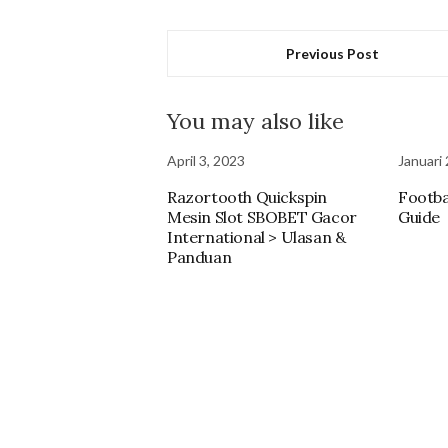
Previous Post
You may also like
April 3, 2023
Januari
Razortooth Quickspin
Footba
Mesin Slot SBOBET Gacor
Guide
International > Ulasan &
Panduan