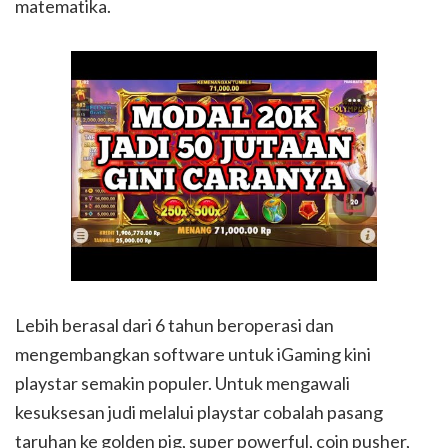
matematika.
Lebih berasal dari 6 tahun beroperasi dan
mengembangkan software untuk iGaming kini
playstar semakin populer. Untuk mengawali
kesuksesan judi melalui playstar cobalah pasang
taruhan ke golden pig, super powerful, coin pusher,