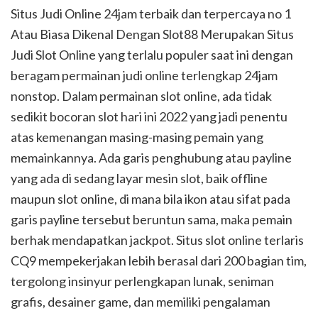
Situs Judi Online 24jam terbaik dan terpercaya no 1
Atau Biasa Dikenal Dengan Slot88 Merupakan Situs
Judi Slot Online yang terlalu populer saat ini dengan
beragam permainan judi online terlengkap 24jam
nonstop. Dalam permainan slot online, ada tidak
sedikit bocoran slot hari ini 2022 yang jadi penentu
atas kemenangan masing-masing pemain yang
memainkannya. Ada garis penghubung atau payline
yang ada di sedang layar mesin slot, baik offline
maupun slot online, di mana bila ikon atau sifat pada
garis payline tersebut beruntun sama, maka pemain
berhak mendapatkan jackpot. Situs slot online terlaris
CQ9 mempekerjakan lebih berasal dari 200 bagian tim,
tergolong insinyur perlengkapan lunak, seniman
grafis, desainer game, dan memiliki pengalaman