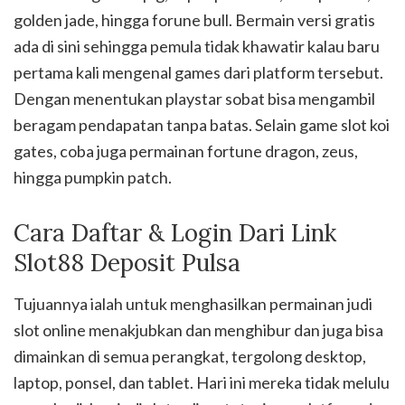
golden jade, hingga forune bull. Bermain versi gratis
ada di sini sehingga pemula tidak khawatir kalau baru
pertama kali mengenal games dari platform tersebut.
Dengan menentukan playstar sobat bisa mengambil
beragam pendapatan tanpa batas. Selain game slot koi
gates, coba juga permainan fortune dragon, zeus,
hingga pumpkin patch.
Cara Daftar & Login Dari Link
Slot88 Deposit Pulsa
Tujuannya ialah untuk menghasilkan permainan judi
slot online menakjubkan dan menghibur dan juga bisa
dimainkan di semua perangkat, tergolong desktop,
laptop, ponsel, dan tablet. Hari ini mereka tidak melulu