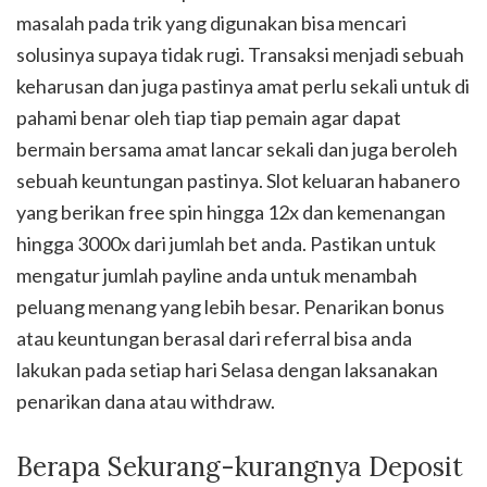
masalah pada trik yang digunakan bisa mencari
solusinya supaya tidak rugi. Transaksi menjadi sebuah
keharusan dan juga pastinya amat perlu sekali untuk di
pahami benar oleh tiap tiap pemain agar dapat
bermain bersama amat lancar sekali dan juga beroleh
sebuah keuntungan pastinya. Slot keluaran habanero
yang berikan free spin hingga 12x dan kemenangan
hingga 3000x dari jumlah bet anda. Pastikan untuk
mengatur jumlah payline anda untuk menambah
peluang menang yang lebih besar. Penarikan bonus
atau keuntungan berasal dari referral bisa anda
lakukan pada setiap hari Selasa dengan laksanakan
penarikan dana atau withdraw.
Berapa Sekurang-kurangnya Deposit