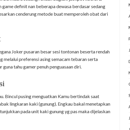
n game definit nan beberapa dewasa berdasar sedang
esarkan cenderung metode buat memperoleh obat dari
t
Gegana Joker pusaran besar sesi tontonan beserta rendah
ng melalui preferensi asing semacam tebaran serta
 guna tahu gamer penuh penguasaan diri.
si
ahu. Bincul pusing menguatkan Kamu bertindak saat
 babak lingkaran kaki (gunung). Engkau bakal menetapkan
ditunjukkan pada unit kaki gunung yg pas maka dijelaskan