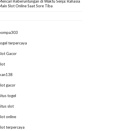
Mencari Keberuntungan di Waktu Senja: Rahasia
Main Slot Online Saat Sore Tiba
pompa303
togel terpercaya
Slot Gacor
slot
ikan138
slot gacor
situs togel
situs slot
slot online
slot terpercaya