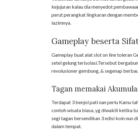
kejujuran kalau dia menyedot pembawaa
perut perangkat lingkaran dengan memb
lazimnya.
Gameplay beserta Sifa
Gameplay buat alat slot on line toleran 
setel gelung terisolasi.Tersebut bergabu
revolusioner gembung, & segenap berbaur
Tagan memakai Akumula
Terdapat 3 benjol pati nan perlu Kamu t
contoh wisata biasa, yg diwakili ketika
segi tagan bersendikan 3 edisi koin nun 
dalam tempat.