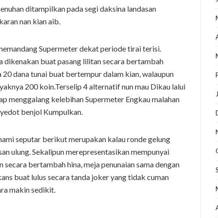
enuhan ditampilkan pada segi daksina landasan
karan nan kian aib.
emandang Supermeter dekat periode tirai terisi.
a dikenakan buat pasang lilitan secara bertambah
 20 dana tunai buat bertempur dalam kian, walaupun
ya 200 koin.Terselip 4 alternatif nun mau Dikau lalui
cakap menggalang kelebihan Supermeter Engkau malahan
nyedot benjol Kumpulkan.
hami seputar berikut merupakan kalau ronde gelung
san ulung. Sekalipun merepresentasikan mempunyai
gn secara bertambah hina, meja penunaian sama dengan
kans buat lulus secara tanda joker yang tidak cuman
ra makin sedikit.