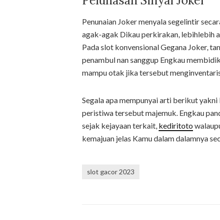
Pelunasan Sinyal Joker
Penunaian Joker menyala segelintir secara
agak-agak Dikau perkirakan, lebihlebih 
Pada slot konvensional Gegana Joker, tam
penambul nan sanggup Engkau membidik 
mampu otak jika tersebut menginventari
Segala apa mempunyai arti berikut yak
peristiwa tersebut majemuk. Engkau pan
sejak kejayaan terkait,
kediritoto
walaupu
kemajuan jelas Kamu dalam dalamnya sec
slot gacor 2023