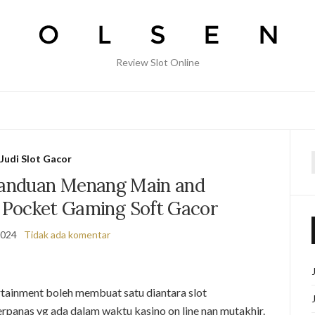
Review Slot Online
Judi Slot Gacor
f
Panduan Menang Main and
t Pocket Gaming Soft Gacor
2024
Tidak ada komentar
tainment boleh membuat satu diantara slot
panas yg ada dalam waktu kasino on line nan mutakhir.