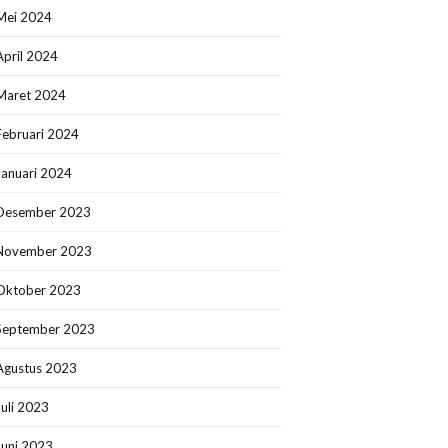
Mei 2024
April 2024
Maret 2024
Februari 2024
Januari 2024
Desember 2023
November 2023
Oktober 2023
September 2023
Agustus 2023
Juli 2023
Juni 2023