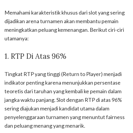
Memahami karakteristik khusus dari slot yang sering
dijadikan arena turnamen akan membantu pemain
meningkatkan peluang kemenangan. Berikut ciri-ciri
utamanya:
1. RTP Di Atas 96%
Tingkat RTP yang tinggi (Return to Player) menjadi
indikator penting karena menunjukkan persentase
teoretis dari taruhan yang kembali ke pemain dalam
jangka waktu panjang. Slot dengan RTP di atas 96%
sering diajukan menjadi kandidat utama dalam
penyelenggaraan turnamen yang menuntut fairness
dan peluang menang yang menarik.