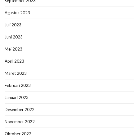
September 2023
Agustus 2023
Juli 2023
Juni 2023
Mei 2023
April 2023
Maret 2023
Februari 2023
Januari 2023
Desember 2022
November 2022
Oktober 2022