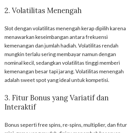
2. Volatilitas Menengah
Slot dengan volatilitas menengah kerap dipilih karena
menawarkan keseimbangan antara frekuensi
kemenangan dan jumlah hadiah. Volatilitas rendah
mungkin terlalu sering membayar namun dengan
nominal kecil, sedangkan volatilitas tinggi memberi
kemenangan besar tapi jarang. Volatilitas menengah
adalah sweet spot yang ideal untuk kompetisi.
3. Fitur Bonus yang Variatif dan
Interaktif
Bonus seperti free spins, re-spins, multiplier, dan fitur