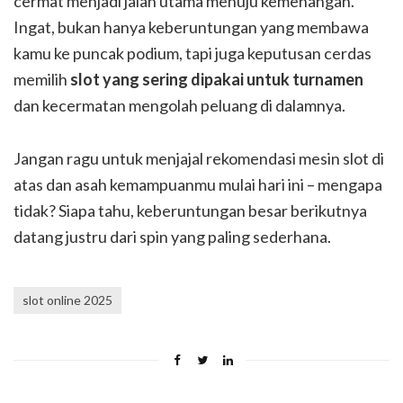
cermat menjadi jalan utama menuju kemenangan.
Ingat, bukan hanya keberuntungan yang membawa
kamu ke puncak podium, tapi juga keputusan cerdas
memilih
slot yang sering dipakai untuk turnamen
dan kecermatan mengolah peluang di dalamnya.
Jangan ragu untuk menjajal rekomendasi mesin slot di
atas dan asah kemampuanmu mulai hari ini – mengapa
tidak? Siapa tahu, keberuntungan besar berikutnya
datang justru dari spin yang paling sederhana.
slot online 2025