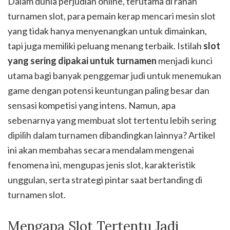
Dalam dunia perjudian online, terutama di ranah
turnamen slot, para pemain kerap mencari mesin slot
yang tidak hanya menyenangkan untuk dimainkan,
tapi juga memiliki peluang menang terbaik. Istilah
slot
yang sering dipakai untuk turnamen
menjadi kunci
utama bagi banyak penggemar judi untuk menemukan
game dengan potensi keuntungan paling besar dan
sensasi kompetisi yang intens. Namun, apa
sebenarnya yang membuat slot tertentu lebih sering
dipilih dalam turnamen dibandingkan lainnya? Artikel
ini akan membahas secara mendalam mengenai
fenomena ini, mengupas jenis slot, karakteristik
unggulan, serta strategi pintar saat bertanding di
turnamen slot.
Mengapa Slot Tertentu Jadi