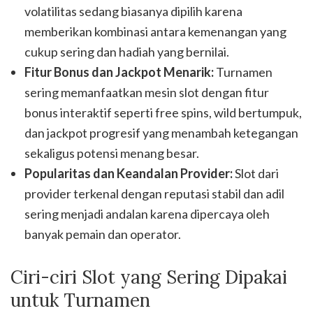
volatilitas sedang biasanya dipilih karena
memberikan kombinasi antara kemenangan yang
cukup sering dan hadiah yang bernilai.
Fitur Bonus dan Jackpot Menarik:
Turnamen
sering memanfaatkan mesin slot dengan fitur
bonus interaktif seperti free spins, wild bertumpuk,
dan jackpot progresif yang menambah ketegangan
sekaligus potensi menang besar.
Popularitas dan Keandalan Provider:
Slot dari
provider terkenal dengan reputasi stabil dan adil
sering menjadi andalan karena dipercaya oleh
banyak pemain dan operator.
Ciri-ciri Slot yang Sering Dipakai
untuk Turnamen