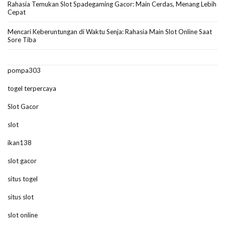
Rahasia Temukan Slot Spadegaming Gacor: Main Cerdas, Menang Lebih
Cepat
Mencari Keberuntungan di Waktu Senja: Rahasia Main Slot Online Saat
Sore Tiba
pompa303
togel terpercaya
Slot Gacor
slot
ikan138
slot gacor
situs togel
situs slot
slot online