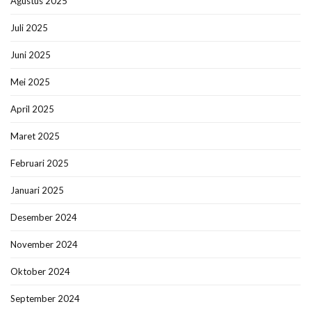
Agustus 2025
Juli 2025
Juni 2025
Mei 2025
April 2025
Maret 2025
Februari 2025
Januari 2025
Desember 2024
November 2024
Oktober 2024
September 2024