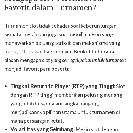
Favorit dalam Turnamen?
Turnamen slot tidak sekadar soal keberuntungan
semata, melainkan juga soal memilih mesin yang
menawarkan peluang terbaik dan mekanisme yang
menguntungkan bagi pemain. Berikut beberapa
alasan mengapa
slot yang sering dipakai untuk turnamen
menjadi favorit para peserta:
Tingkat Return to Player (RTP) yang Tinggi:
Slot
dengan RTP tinggi memberikan peluang menang
yang lebih besar dalam jangka panjang,
menjadikannya pilihan utama untuk turnamen di
mana persaingan ketat.
Volatilitas yang Seimbang:
Mesin slot dengan