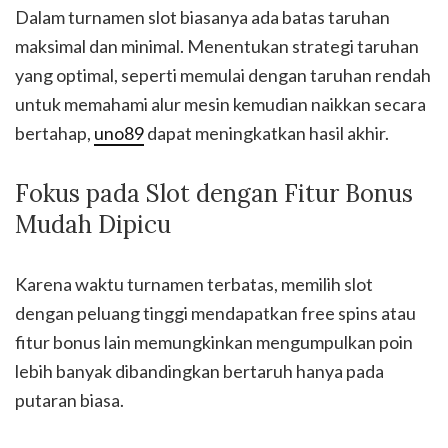
Dalam turnamen slot biasanya ada batas taruhan
maksimal dan minimal. Menentukan strategi taruhan
yang optimal, seperti memulai dengan taruhan rendah
untuk memahami alur mesin kemudian naikkan secara
bertahap,
uno89
dapat meningkatkan hasil akhir.
Fokus pada Slot dengan Fitur Bonus
Mudah Dipicu
Karena waktu turnamen terbatas, memilih slot
dengan peluang tinggi mendapatkan free spins atau
fitur bonus lain memungkinkan mengumpulkan poin
lebih banyak dibandingkan bertaruh hanya pada
putaran biasa.