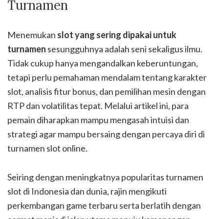
Turnamen
Menemukan
slot yang sering dipakai untuk
turnamen
sesungguhnya adalah seni sekaligus ilmu.
Tidak cukup hanya mengandalkan keberuntungan,
tetapi perlu pemahaman mendalam tentang karakter
slot, analisis fitur bonus, dan pemilihan mesin dengan
RTP dan volatilitas tepat. Melalui artikel ini, para
pemain diharapkan mampu mengasah intuisi dan
strategi agar mampu bersaing dengan percaya diri di
turnamen slot online.
Seiring dengan meningkatnya popularitas turnamen
slot di Indonesia dan dunia, rajin mengikuti
perkembangan game terbaru serta berlatih dengan