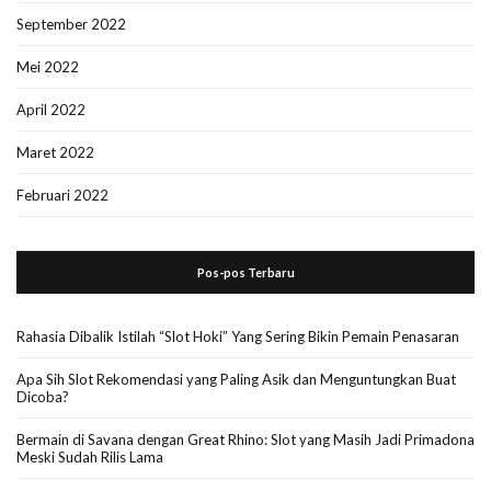
September 2022
Mei 2022
April 2022
Maret 2022
Februari 2022
Pos-pos Terbaru
Rahasia Dibalik Istilah “Slot Hoki” Yang Sering Bikin Pemain Penasaran
Apa Sih Slot Rekomendasi yang Paling Asik dan Menguntungkan Buat
Dicoba?
Bermain di Savana dengan Great Rhino: Slot yang Masih Jadi Primadona
Meski Sudah Rilis Lama