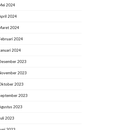
Mei 2024
April 2024
Maret 2024
Februari 2024
Januari 2024
Desember 2023
November 2023
Oktober 2023
September 2023
Agustus 2023
Juli 2023
Juni 2023