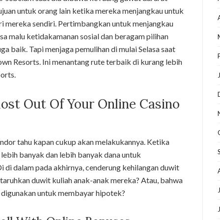
juan untuk orang lain ketika mereka menjangkau untuk
iri mereka sendiri. Pertimbangkan untuk menjangkau
sa malu ketidakamanan sosial dan beragam pilihan
juga baik. Tapi menjaga pemulihan di mulai Selasa saat
own Resorts. Ini menantang rute terbaik di kurang lebih
orts.
ost Out Of Your Online Casino
vendor tahu kapan cukup akan melakukannya. Ketika
lebih banyak dan lebih banyak dana untuk
 di dalam pada akhirnya, cenderung kehilangan duwit
taruhkan duwit kuliah anak-anak mereka? Atau, bahwa
s digunakan untuk membayar hipotek?