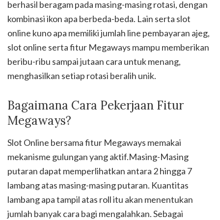
berhasil beragam pada masing-masing rotasi, dengan
kombinasi ikon apa berbeda-beda. Lain serta slot
online kuno apa memiliki jumlah line pembayaran ajeg,
slot online serta fitur Megaways mampu memberikan
beribu-ribu sampai jutaan cara untuk menang,
menghasilkan setiap rotasi beralih unik.
Bagaimana Cara Pekerjaan Fitur
Megaways?
Slot Online bersama fitur Megaways memakai
mekanisme gulungan yang aktif.Masing-Masing
putaran dapat memperlihatkan antara 2 hingga 7
lambang atas masing-masing putaran. Kuantitas
lambang apa tampil atas roll itu akan menentukan
jumlah banyak cara bagi mengalahkan. Sebagai