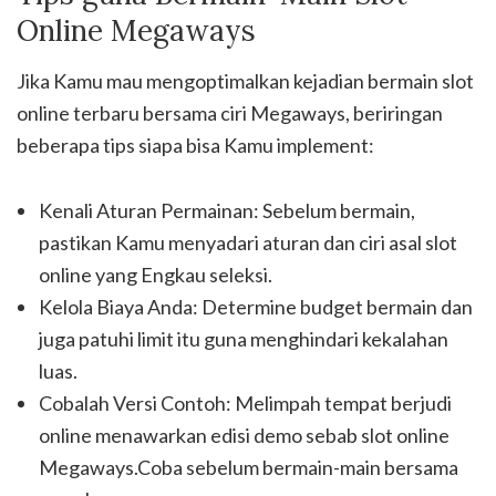
Online Megaways
Jika Kamu mau mengoptimalkan kejadian bermain slot
online terbaru bersama ciri Megaways, beriringan
beberapa tips siapa bisa Kamu implement:
Kenali Aturan Permainan: Sebelum bermain,
pastikan Kamu menyadari aturan dan ciri asal slot
online yang Engkau seleksi.
Kelola Biaya Anda: Determine budget bermain dan
juga patuhi limit itu guna menghindari kekalahan
luas.
Cobalah Versi Contoh: Melimpah tempat berjudi
online menawarkan edisi demo sebab slot online
Megaways.Coba sebelum bermain-main bersama