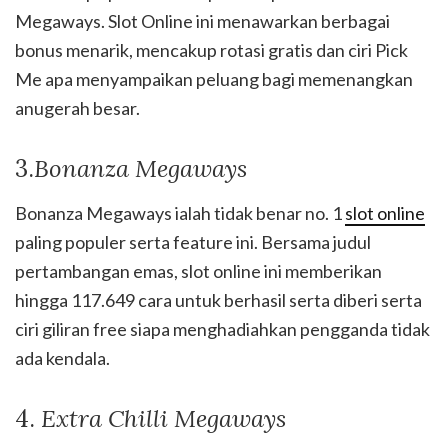
Megaways. Slot Online ini menawarkan berbagai
bonus menarik, mencakup rotasi gratis dan ciri Pick
Me apa menyampaikan peluang bagi memenangkan
anugerah besar.
3.
Bonanza Megaways
Bonanza Megaways ialah tidak benar no. 1
slot online
paling populer serta feature ini. Bersama judul
pertambangan emas, slot online ini memberikan
hingga 117.649 cara untuk berhasil serta diberi serta
ciri giliran free siapa menghadiahkan pengganda tidak
ada kendala.
4.
Extra Chilli Megaways