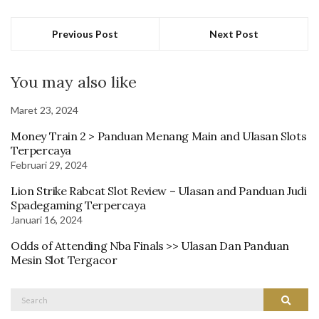
Previous Post
Next Post
You may also like
Maret 23, 2024
Money Train 2 > Panduan Menang Main and Ulasan Slots
Terpercaya
Februari 29, 2024
Lion Strike Rabcat Slot Review – Ulasan and Panduan Judi
Spadegaming Terpercaya
Januari 16, 2024
Odds of Attending Nba Finals >> Ulasan Dan Panduan
Mesin Slot Tergacor
Search
Search
for: