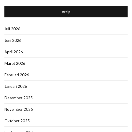
Arsip
Juli 2026
Juni 2026
April 2026
Maret 2026
Februari 2026
Januari 2026
Desember 2025
November 2025
Oktober 2025