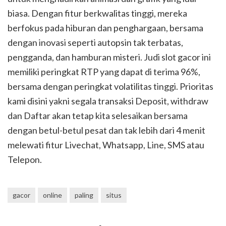
biasa. Dengan fitur berkwalitas tinggi, mereka
berfokus pada hiburan dan penghargaan, bersama
dengan inovasi seperti autopsin tak terbatas,
pengganda, dan hamburan misteri. Judi slot gacor ini
memiliki peringkat RTP yang dapat di terima 96%,
bersama dengan peringkat volatilitas tinggi. Prioritas
kami disini yakni segala transaksi Deposit, withdraw
dan Daftar akan tetap kita selesaikan bersama
dengan betul-betul pesat dan tak lebih dari 4 menit
melewati fitur Livechat, Whatsapp, Line, SMS atau
Telepon.
gacor
online
paling
situs