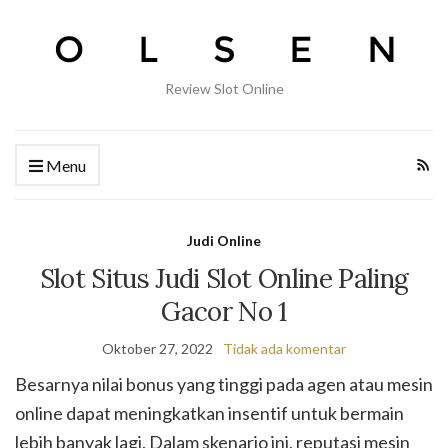
Review Slot Online
Menu
Judi Online
Slot Situs Judi Slot Online Paling
Gacor No 1
Oktober 27, 2022
Tidak ada komentar
Besarnya nilai bonus yang tinggi pada agen atau mesin
online dapat meningkatkan insentif untuk bermain
lebih banyak lagi. Dalam skenario ini, reputasi mesin