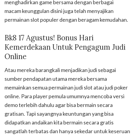
menghadirkan game bersama dengan berbagai
macam keunggulan disini juga telah menyajikan
permainan slot populer dengan beragam kemudahan.
Bk8 17 Agustus! Bonus Hari
Kemerdekaan Untuk Pengagum Judi
Online
Atau mereka barangkali menjadikan judi sebagai
sumber pendapatan utama mereka bersama
memainkan semua permainan judi slot atau judi poker
online. Para player pemula umumnya mencoba versi
demo terlebih dahulu agar bisa bermain secara
gratisan. Tapi sayangnya keuntungan yang bisa
didapatkan andaikan kita bermain secara gratis
sangatlah terbatas dan hanya sekedar untuk keseruan