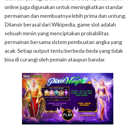
online juga digunakan untuk meningkatkan standar
permainan dan membuatnya lebih prima dan untung.
Dilansir berasal dari Wikipedia, game slot adalah
sebuah mesin yang menciptakan probabilitas
permainan bersama sistem pembuatan angka yang
acak. Setiap output tentu berbeda-beda yang tidak
bisa di curangi oleh pemain ataupun bandar.