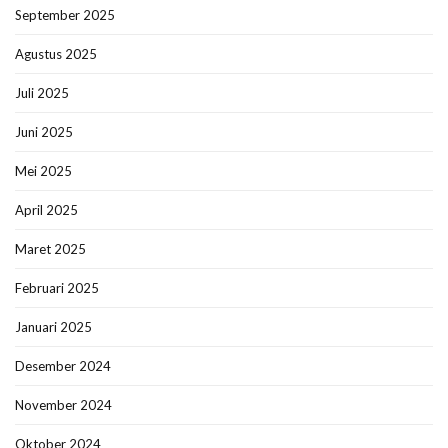
September 2025
Agustus 2025
Juli 2025
Juni 2025
Mei 2025
April 2025
Maret 2025
Februari 2025
Januari 2025
Desember 2024
November 2024
Oktober 2024