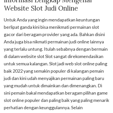
Website Slot Judi Online
Untuk Anda yang ingin mendapatkan keuntungan
berlipat ganda kini bisa menikmati permainan slot
gacor dari beragam provider yang ada. Bahkan disini
Anda juga bisa nikmati permainan judi online lainnya
yang terlalu untung. Itulah sebabnya dengan bermain
di dalam website slot Slot sangat direkomendasikan
untuk semua kalangan. Slot jadi web slot online paling
baik 2022 yang semakin populer di kalangan pemain
judi dan kini udah menyajikan permainan paling baru
yang mudah untuk dimainkan dan dimenangkan. Di
sini pemain bakal mendapatkan beragam pilihan game
slot online populer dan paling baik yang paling menarik
perhatian dengan keunggulannya. Selain