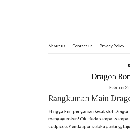
About us
Contact us
Privacy Policy
S
Dragon Bor
Februari 28
Rangkuman Main Drag
Hingga kini, pengaman kecil, slot Dragon
mengagumkan! Ok, tiada sampai-sampai 
codpiece. Kendatipun selaku penting, ta