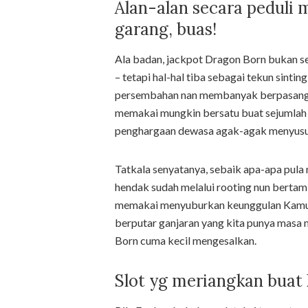
Alan-alan secara peduli 
garang, buas!
Ala badan, jackpot Dragon Born bukan 
– tetapi hal-hal tiba sebagai tekun sint
persembahan nan membanyak berpasangan.
memakai mungkin bersatu buat sejumlah t
penghargaan dewasa agak-agak menyusu
Tatkala senyatanya, sebaik apa-apa pul
hendak sudah melalui rooting nun berta
memakai menyuburkan keunggulan Kamu.
berputar ganjaran yang kita punya masa 
Born cuma kecil mengesalkan.
Slot yg meriangkan buat