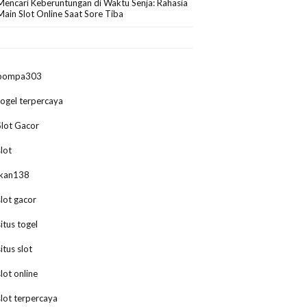
Mencari Keberuntungan di Waktu Senja: Rahasia
Main Slot Online Saat Sore Tiba
pompa303
togel terpercaya
Slot Gacor
slot
ikan138
slot gacor
situs togel
situs slot
slot online
slot terpercaya