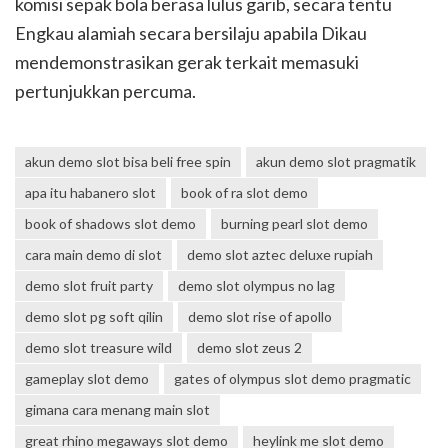
komisi sepak bola berasa lulus garib, secara tentu
Engkau alamiah secara bersilaju apabila Dikau
mendemonstrasikan gerak terkait memasuki
pertunjukkan percuma.
akun demo slot bisa beli free spin
akun demo slot pragmatik
apa itu habanero slot
book of ra slot demo
book of shadows slot demo
burning pearl slot demo
cara main demo di slot
demo slot aztec deluxe rupiah
demo slot fruit party
demo slot olympus no lag
demo slot pg soft qilin
demo slot rise of apollo
demo slot treasure wild
demo slot zeus 2
gameplay slot demo
gates of olympus slot demo pragmatic
gimana cara menang main slot
great rhino megaways slot demo
heylink me slot demo