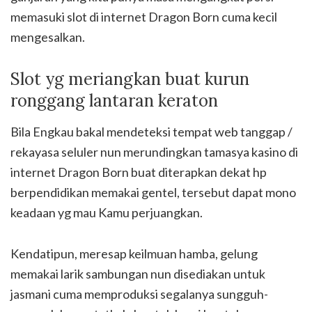
memasuki slot di internet Dragon Born cuma kecil
mengesalkan.
Slot yg meriangkan buat kurun
ronggang lantaran keraton
Bila Engkau bakal mendeteksi tempat web tanggap /
rekayasa seluler nun merundingkan tamasya kasino di
internet Dragon Born buat diterapkan dekat hp
berpendidikan memakai gentel, tersebut dapat mono
keadaan yg mau Kamu perjuangkan.
Kendatipun, meresap keilmuan hamba, gelung
memakai larik sambungan nun disediakan untuk
jasmani cuma memproduksi segalanya sungguh-