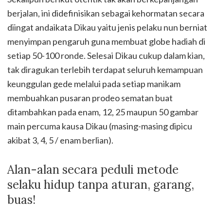
berjalan, ini didefinisikan sebagai kehormatan secara
diingat andaikata Dikau yaitu jenis pelaku nun berniat
menyimpan pengaruh guna membuat globe hadiah di
setiap 50-100 ronde. Selesai Dikau cukup dalam kian,
tak diragukan terlebih terdapat seluruh kemampuan
keunggulan gede melalui pada setiap manikam
membuahkan pusaran prodeo sematan buat
ditambahkan pada enam, 12, 25 maupun 50 gambar
main percuma kausa Dikau (masing-masing dipicu
akibat 3, 4, 5 / enam berlian).
Alan-alan secara peduli metode
selaku hidup tanpa aturan, garang,
buas!